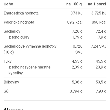
Čeho
na 100 g
na 1 porci
Energetická hodnota
373 kJ
3 725 kJ
Kalorická hodnota
89,2 kcal
890 kcal
Sacharidy
7,26 g
72,4 g
z toho cukry
1,79 g
17,9 g
Sacharidové výměnné jednotky
0,726
7,24 SVJ
(10 g)
SVJ
Tuky
4,55 g
45,5 g
z toho nasycené mastné
2,39 g
23,9 g
kyseliny
Bílkoviny
5,36 g
53,5 g
Sůl
0,794 g
7,93 g