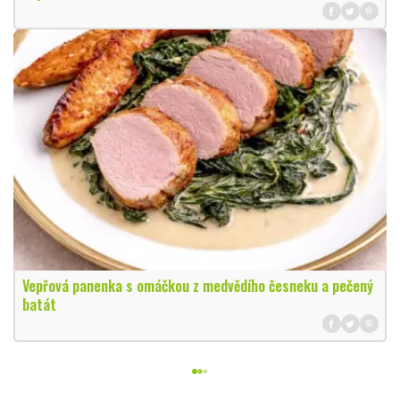
Vepřová panenka s omáčkou z medvědího česneku a pečený
batát