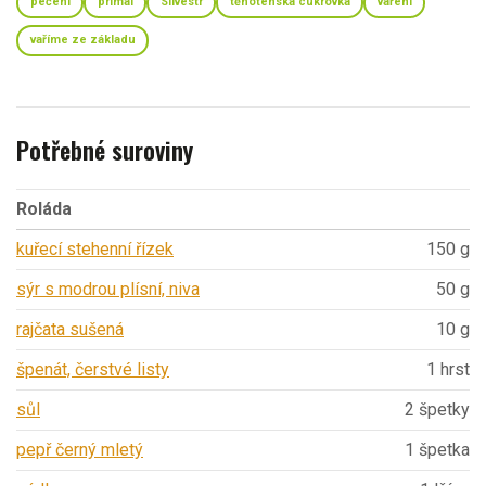
pečení
primal
Silvestr
těhotenská cukrovka
vaření
vaříme ze základu
Potřebné suroviny
Roláda
kuřecí stehenní řízek
150 g
sýr s modrou plísní, niva
50 g
rajčata sušená
10 g
špenát, čerstvé listy
1 hrst
sůl
2 špetky
pepř černý mletý
1 špetka