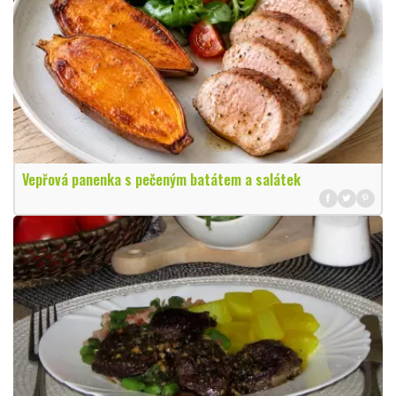
Vepřová panenka s pečeným batátem a salátek