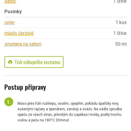
sádlo
1 lžíce
Pusinky
celer
1 kus
máslo čerstvé
1 lžíce
smetana na vaření
50 ml
Tisk nákupního seznamu
print
Postup přípravy
Maso přes folii rozklepu, osolím, opepřím, pokladu špalíčky nivy,
sušenými rajčaty a špenátem, zaroluji a svážu. Na sádle zprudka
opeču ze všech stran, přendám do zapékací misky, podliji trochu
vodou a peču na 180°C 20minut .