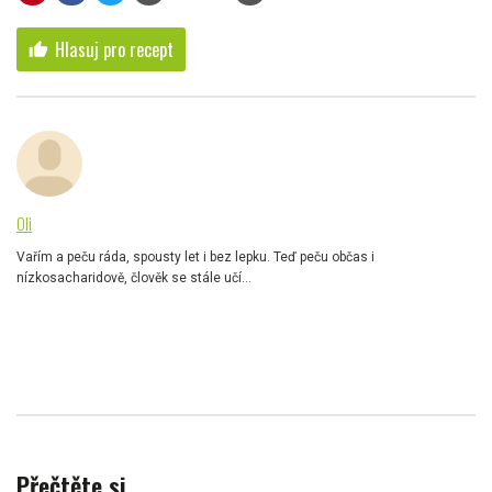
Hlasuj pro recept
thumb_up
Oli
Vařím a peču ráda, spousty let i bez lepku. Teď peču občas i
nízkosacharidově, člověk se stále učí...
Přečtěte si