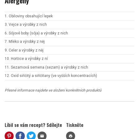
Alergeny
1. Obiloviny obsahující lepek
3. Vejce a výrobky z nich
6. Sójové boby (sója) a výrobky z nich
7. Mléko a výrobky z něj
9. Celer a výrobky z něj
10. Hořčice a výrobky z ní
11. Sezamová semena (sezam) a výrobky z nich
12. Oxid siřičitý a siřičitany (ve vyšších koncentracích)
Přesné informace najdete ve složení konkrétních produktů
Líbil se vám recept? Sdílejte
Tiskněte
mail
print