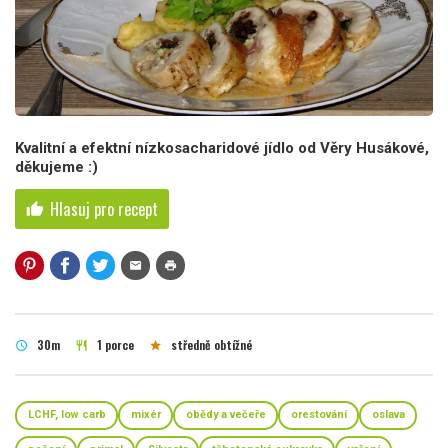
Kvalitní a efektní nízkosacharidové jídlo od Věry Husákové,
děkujeme :)
Hlasuj pro recept
thumb_up
mail
print
30m
1 porce
středně obtížné
schedule
restaurant
star
LCHF, low carb
mixér
obědy a večeře
orestování
oslava