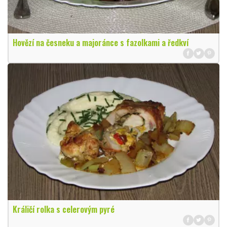
Hovězí na česneku a majoránce s fazolkami a ředkví
Králičí rolka s celerovým pyré