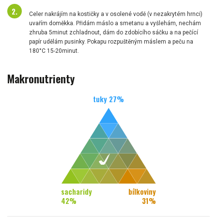
Celer nakrájím na kostičky a v osolené vodě (v nezakrytém hrnci)
uvařím doměkka. Přidám máslo a smetanu a vyšlehám, nechám
zhruba 5minut zchladnout, dám do zdobícího sáčku a na pečící
papír udělám pusinky. Pokapu rozpuštěným máslem a peču na
180°C 15-20minut.
Makronutrienty
tuky
27
%
sacharidy
bílkoviny
42
%
31
%