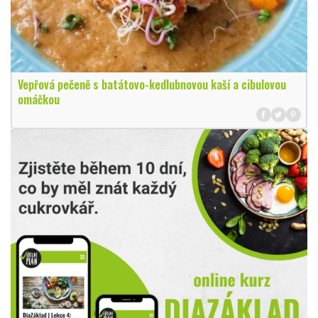
Vepřová pečeně s batátovo-kedlubnovou kaší a cibulovou
omáčkou