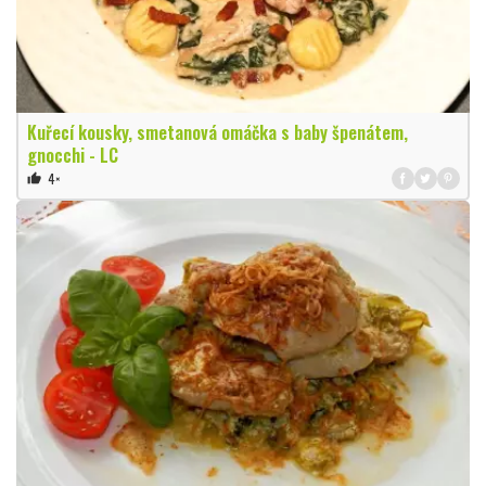
Kuřecí kousky, smetanová omáčka s baby špenátem,
gnocchi - LC
4×
thumb_up