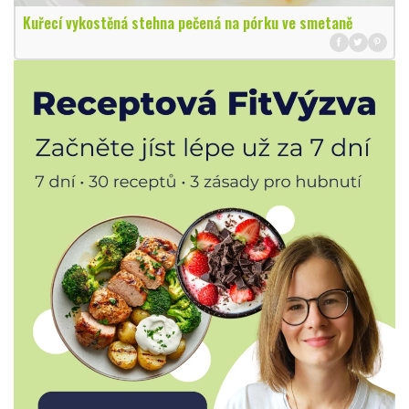
Kuřecí vykostěná stehna pečená na pórku ve smetaně