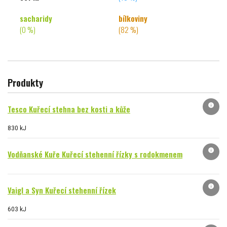
sacharidy
bílkoviny
(0 %)
(82 %)
Produkty
info
Tesco Kuřecí stehna bez kosti a kůže
830 kJ
info
Vodňanské Kuře Kuřecí stehenní řízky s rodokmenem
info
Vaigl a Syn Kuřecí stehenní řízek
603 kJ