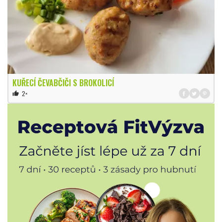
KUŘECÍ ČEVABČIČI S BROKOLICÍ
2×
thumb_up