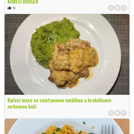
KUŘECÍ BURGER
1×
thumb_up
Kuřecí maso se smetanovou omáčkou a brokolicovo-
mrkvovou kaší