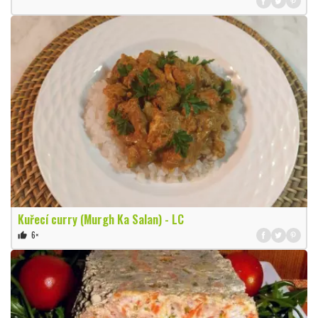
Kuřecí curry (Murgh Ka Salan) - LC
6×
thumb_up