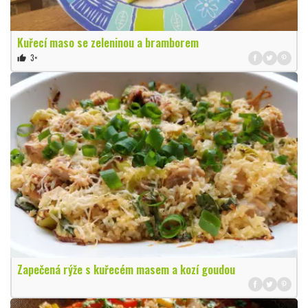
Kuřecí maso se zeleninou a bramborem
3×
thumb_up
Zapečená rýže s kuřecém masem a kozí goudou