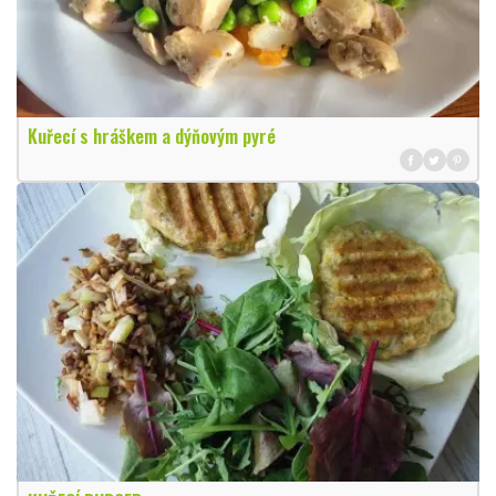
Kuřecí s hráškem a dýňovým pyré