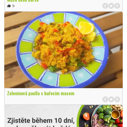
1×
thumb_up
Zeleninová paella s kuřecím masem