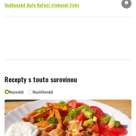
info
Vodňanské Kuře Kuřecí stehenní řízky
Recepty s touto surovinou
Nejnovější
Nejoblíbenější