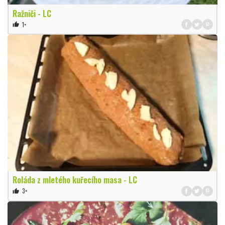
Ražniči - LC
1×
thumb_up
Roláda z mletého kuřecího masa - LC
3×
thumb_up