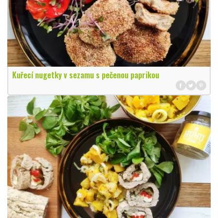
Kuřecí nugetky v sezamu s pečenou paprikou