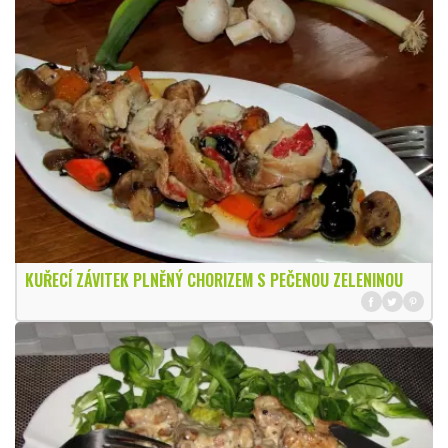
KUŘECÍ ZÁVITEK PLNĚNÝ CHORIZEM S PEČENOU ZELENINOU