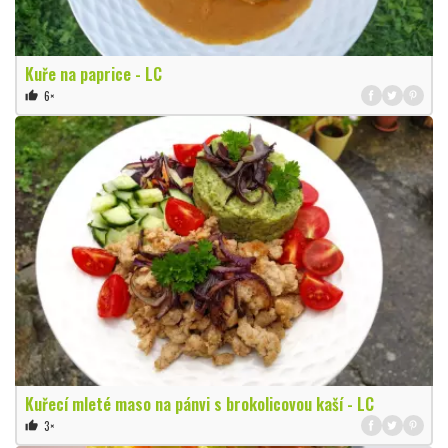
Kuře na paprice - LC
6×
thumb_up
Kuřecí mleté maso na pánvi s brokolicovou kaší - LC
3×
thumb_up