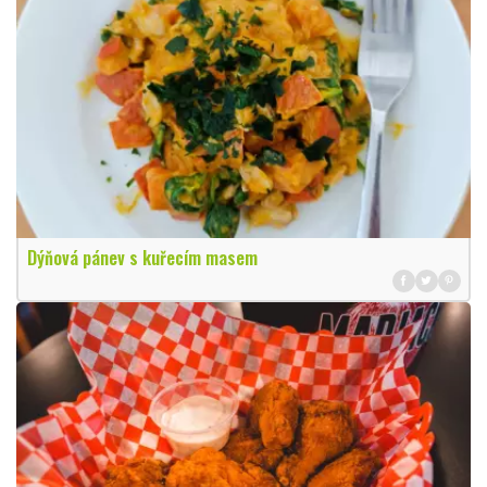
Dýňová pánev s kuřecím masem