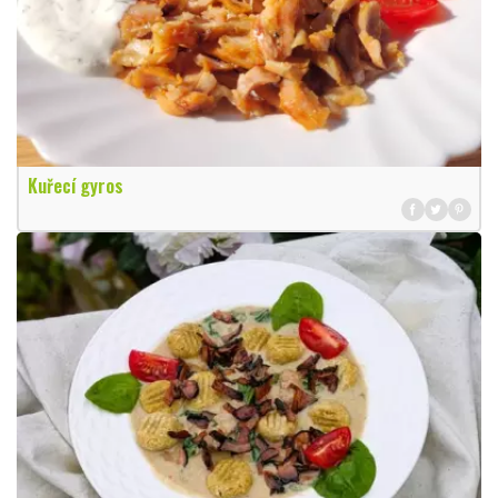
Kuřecí gyros