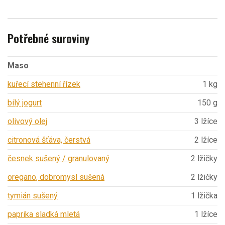
Potřebné suroviny
Maso
kuřecí stehenní řízek
1 kg
bílý jogurt
150 g
olivový olej
3 lžíce
citronová šťáva, čerstvá
2 lžíce
česnek sušený / granulovaný
2 lžičky
oregano, dobromysl sušená
2 lžičky
tymián sušený
1 lžička
paprika sladká mletá
1 lžíce