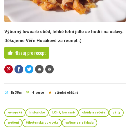
Výborný lowcarb oběd, lehké letní jídlo se hodí i na oslavy...
Děkujeme Věře Husákové za recept :)
Hlasuj pro recept
thumb_up
mail
print
1h:30m
4 porce
středně obtížné
schedule
restaurant
star
evropská
historické
LCHF, low carb
obědy a večeře
párty
pečení
těhotenská cukrovka
vaříme ze základu