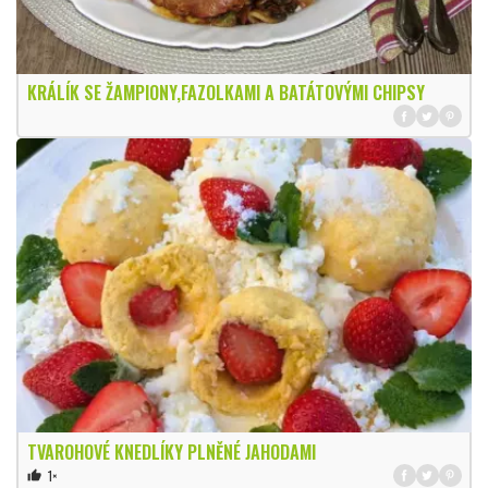
KRÁLÍK SE ŽAMPIONY,FAZOLKAMI A BATÁTOVÝMI CHIPSY
TVAROHOVÉ KNEDLÍKY PLNĚNÉ JAHODAMI
1×
thumb_up