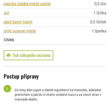
paprika sladká mletá uzená
0,5 lžic
sůl
1 lžička
pepř černý mletý
0,5 lžiček
chilli sušené mleté
1 špetka
Chléb
Tisk nákupního seznamu
print
Postup přípravy
Do mísy dám jogurt a zbytek ingrediencí na marinádu, důkladně
promíchám a pak do ní vložím očištěné maso a ze všech stran v
marinádě obalím.