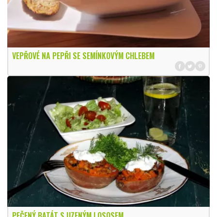
VEPŘOVÉ NA PEPŘI SE SEMÍNKOVÝM CHLEBEM
PEČENÝ BATÁT S UZENÝM LOSOSEM