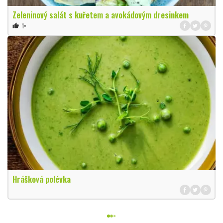
Zeleninový salát s kuřetem a avokádovým dresinkem
1×
thumb_up
Hrášková polévka