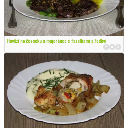
Hovězí na česneku a majoránce s fazolkami a ředkví