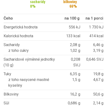
sacharidy
bílkoviny
8
%
66
%
Čeho
na 100 g
na 1 porci
Energetická hodnota
556 kJ
1 730 kJ
Kalorická hodnota
133 kcal
414 kcal
Sacharidy
2,08 g
6,46 g
z toho cukry
1,02 g
3,19 g
Sacharidové výměnné jednotky
0,208
0,646 SVJ
(10 g)
SVJ
Tuky
6,35 g
19,8 g
z toho nasycené mastné
1,5 g
4,67 g
kyseliny
Bílkoviny
16,2 g
50,6 g
Sůl
0,686 g
2,14 g