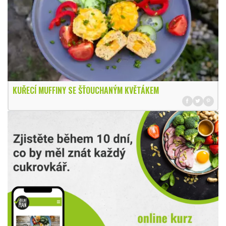
KUŘECÍ MUFFINY SE ŠŤOUCHANÝM KVĚTÁKEM