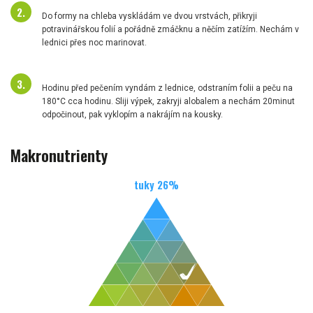
Do formy na chleba vyskládám ve dvou vrstvách, přikryji
potravinářskou folií a pořádně zmáčknu a něčím zatížím. Nechám v
lednici přes noc marinovat.
Hodinu před pečením vyndám z lednice, odstraním folii a peču na
180°C cca hodinu. Sliji výpek, zakryji alobalem a nechám 20minut
odpočinout, pak vyklopím a nakrájím na kousky.
Makronutrienty
tuky
26
%