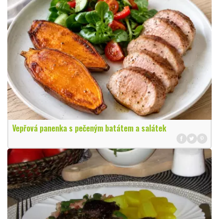
Vepřová panenka s pečeným batátem a salátek