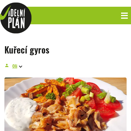
Kuřecí gyros
Oli
person