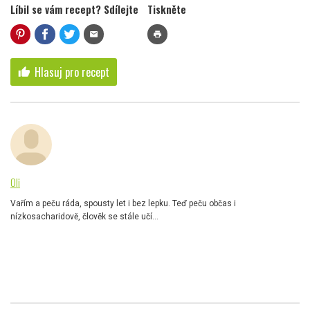
Líbil se vám recept? Sdílejte
Tiskněte
mail
print
Hlasuj pro recept
thumb_up
Oli
Vařím a peču ráda, spousty let i bez lepku. Teď peču občas i
nízkosacharidově, člověk se stále učí...