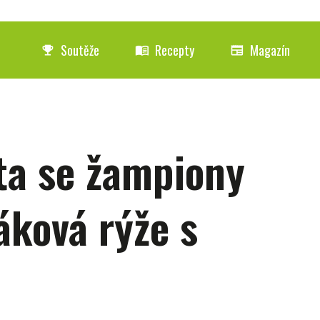
Soutěže
Recepty
Magazín
emoji_events
menu_book
newspaper
ta se žampiony
áková rýže s