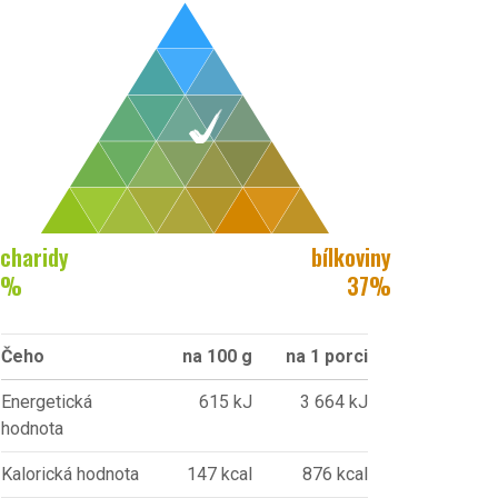
charidy
bílkoviny
%
37
%
Čeho
na 100 g
na 1 porci
Energetická
615 kJ
3 664 kJ
hodnota
Kalorická hodnota
147 kcal
876 kcal