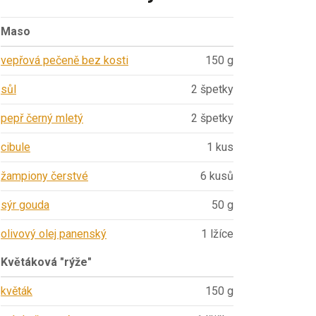
Maso
vepřová pečeně bez kosti
150 g
sůl
2 špetky
pepř černý mletý
2 špetky
cibule
1 kus
žampiony čerstvé
6 kusů
sýr gouda
50 g
olivový olej panenský
1 lžíce
Květáková "rýže"
květák
150 g