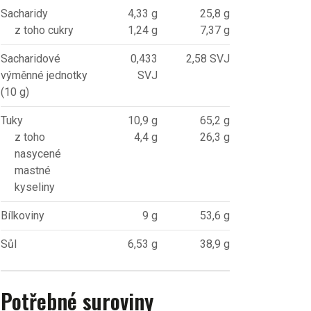
Sacharidy
4,33 g
25,8 g
z toho cukry
1,24 g
7,37 g
Sacharidové
0,433
2,58 SVJ
výměnné jednotky
SVJ
(10 g)
Tuky
10,9 g
65,2 g
z toho
4,4 g
26,3 g
nasycené
mastné
kyseliny
Bílkoviny
9 g
53,6 g
Sůl
6,53 g
38,9 g
Potřebné suroviny