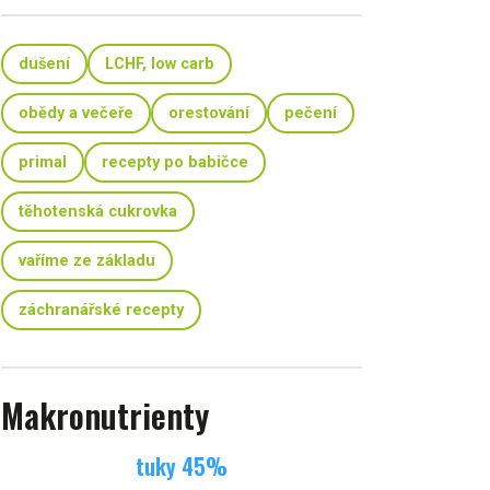
dušení
LCHF, low carb
obědy a večeře
orestování
pečení
primal
recepty po babičce
těhotenská cukrovka
vaříme ze základu
záchranářské recepty
Makronutrienty
tuky
45
%