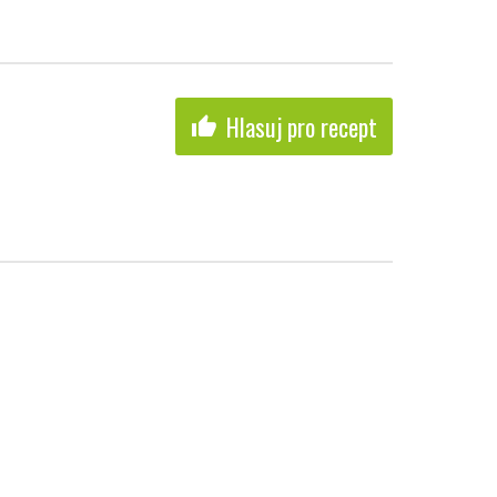
Hlasuj pro recept
thumb_up