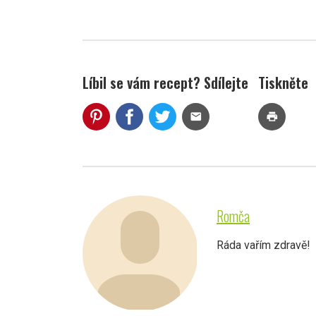
Líbil se vám recept? Sdílejte
Tiskněte
mail
print
Romča
Ráda vařím zdravě!