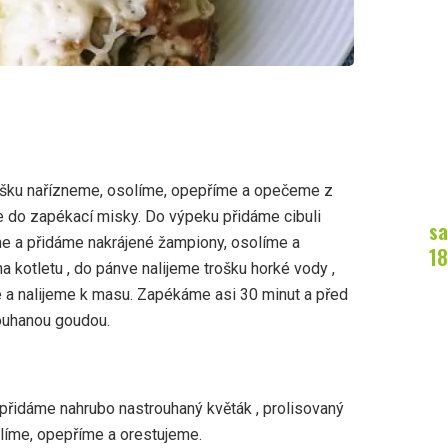
rošku nařízneme, osolíme, opepříme a opečeme z
e do zapékací misky. Do výpeku přidáme cibuli
sa
me a přidáme nakrájené žampiony, osolíme a
18
 kotletu , do pánve nalijeme trošku horké vody ,
 a nalijeme k masu. Zapékáme asi 30 minut a před
uhanou goudou.
přidáme nahrubo nastrouhaný květák , prolisovaný
olíme, opepříme a orestujeme.