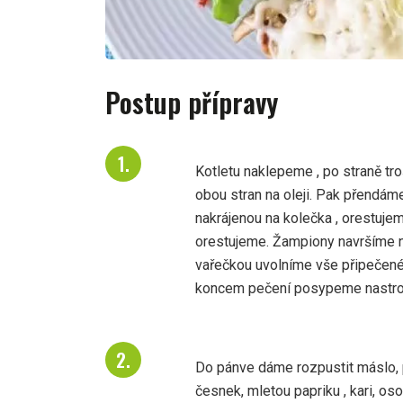
Postup přípravy
Kotletu naklepeme , po straně t
obou stran na oleji. Pak přendám
nakrájenou na kolečka , orestuje
orestujeme. Žampiony navršíme na
vařečkou uvolníme vše připečené
koncem pečení posypeme nastro
Do pánve dáme rozpustit máslo, 
česnek, mletou papriku , kari, os