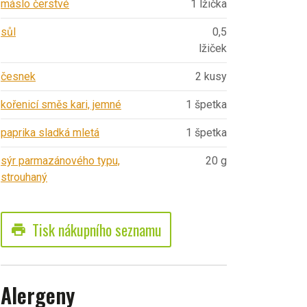
máslo čerstvé
1 lžička
sůl
0,5
lžiček
česnek
2 kusy
kořenicí směs kari, jemné
1 špetka
paprika sladká mletá
1 špetka
sýr parmazánového typu,
20 g
strouhaný
Tisk nákupního seznamu
print
Alergeny