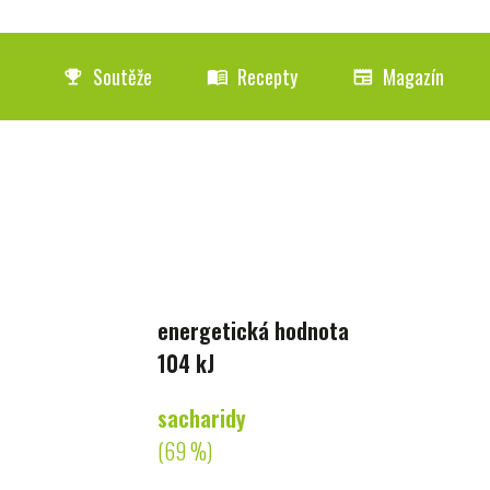
Soutěže
Recepty
Magazín
emoji_events
menu_book
newspaper
energetická hodnota
104 kJ
sacharidy
(69 %)