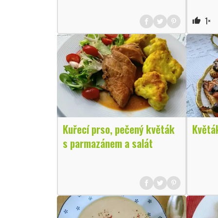
1×
thumb_up
Kuřecí prso, pečený květák
Květák
s parmazánem a salát