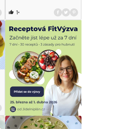
1×
thumb_up