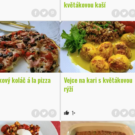
květákovou kaší
ový koláč á la pizza
Vejce na kari s květákovou
rýží
1×
thumb_up