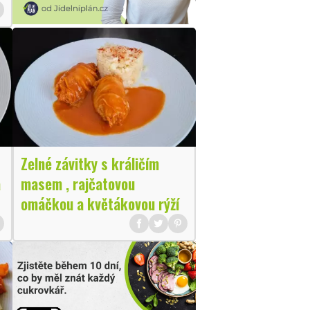
Zelné závitky s králičím
a
masem , rajčatovou
omáčkou a květákovou rýží