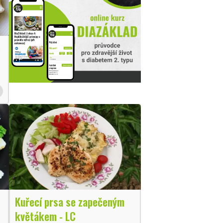
ě
Kuřecí prsa se zapečeným
květákem - LC