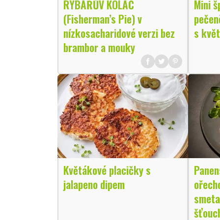
RYBÁŘŮV KOLÁČ
Mini š
(Fisherman’s Pie) v
pečen
nízkosacharidové verzi bez
s kvě
brambor a mouky
Květákové placičky s
Panen
jalapeno dipem
ořech
smeta
šťouc