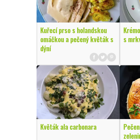
Kuřecí prso s holandskou
Krémo
omáčkou a pečený květák s
s mrk
dýní
Květák ala carbonara
Pečen
zeleni