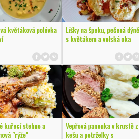
vá květáková polévka
Lišky na špeku, pečená dýn
ví
s květákem a volská oka
é kuřecí stehno a
Vepřová panenka v krustě z
nová "rýže"
kešu a petrželky s