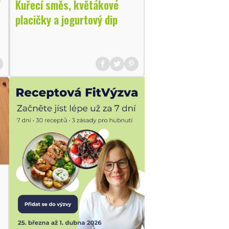
"
Kuřecí směs, květákové
placičky a jogurtový dip