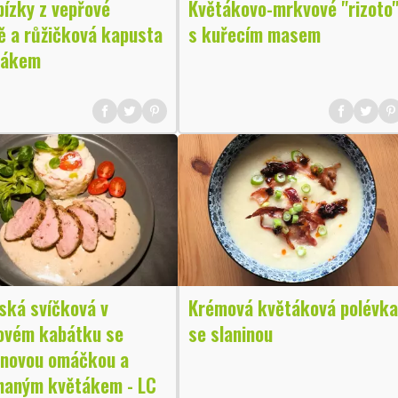
pízky z vepřové
Květákovo-mrkvové "rizoto
ě a růžičková kapusta
s kuřecím masem
tákem
ská svíčková v
Krémová květáková polévka
ovém kabátku se
se slaninou
novou omáčkou a
haným květákem - LC