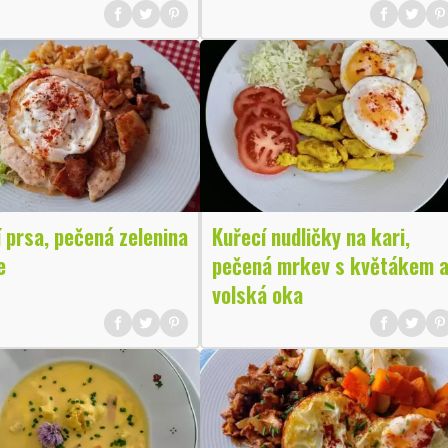
 prsa, pečená zelenina
Kuřecí nudličky na kari,
e
pečená mrkev s květákem 
volská oka