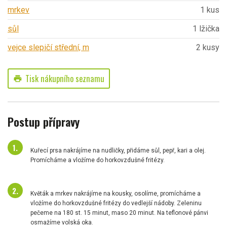
mrkev
1 kus
sůl
1 lžička
vejce slepičí střední, m
2 kusy
Tisk nákupního seznamu
print
Postup přípravy
Kuřecí prsa nakrájíme na nudličky, přidáme sůl, pepř, kari a olej.
Promícháme a vložíme do horkovzdušné fritézy.
Květák a mrkev nakrájíme na kousky, osolíme, promícháme a
vložíme do horkovzdušné fritézy do vedlejší nádoby. Zeleninu
pečeme na 180 st. 15 minut, maso 20 minut. Na teflonové pánvi
osmažíme volská oka.