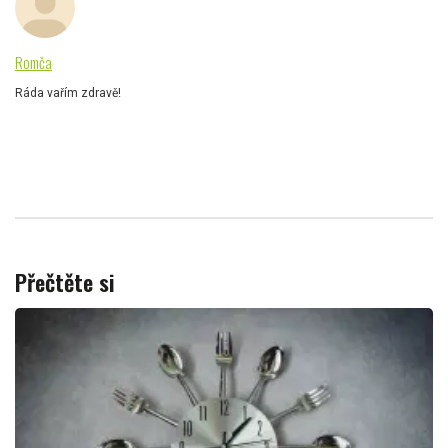
Romča
Ráda vařím zdravě!
Přečtěte si