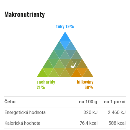
Makronutrienty
tuky
19
%
sacharidy
bílkoviny
21
%
60
%
Čeho
na 100 g
na 1 porci
Energetická hodnota
320 kJ
2 460 kJ
Kalorická hodnota
76,4 kcal
588 kcal