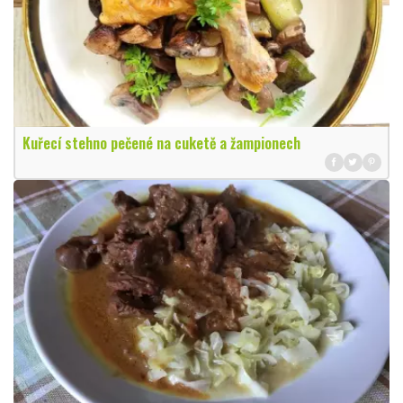
Kuřecí stehno pečené na cuketě a žampionech