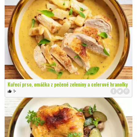
Kuřecí prso, omáčka z pečené zeleniny a celerové hranolky
1×
thumb_up