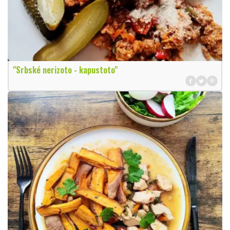
"Srbské nerizoto - kapustoto"