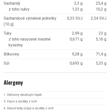
Sacharidy
3,3 g
25,4 g
z toho cukry
1,33 g
10,2 g
Sacharidové výměnné jednotky
0,33 SVJ
2,54 SVJ
(10 g)
Tuky
2,99 g
23 g
z toho nasycené mastné
0,671 g
5,16 g
kyseliny
Bílkoviny
9,28 g
71,4 g
Sůl
0,693 g
5,33 g
Alergeny
1. Obiloviny obsahující lepek
3. Vejce a výrobky z nich
6. Sójové boby (sója) a výrobky z nich