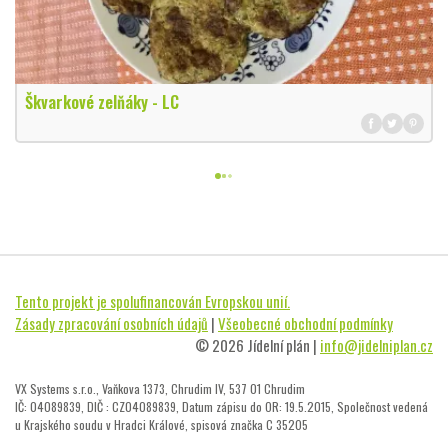
Škvarkové zelňáky - LC
Tento projekt je spolufinancován Evropskou unií.
Zásady zpracování osobních údajů
|
Všeobecné obchodní podmínky
© 2026 Jídelní plán |
info@jidelniplan.cz
VX Systems s.r.o., Vaňkova 1373, Chrudim IV, 537 01 Chrudim
IČ: 04089839, DIČ : CZ04089839, Datum zápisu do OR: 19.5.2015, Společnost vedená
u Krajského soudu v Hradci Králové, spisová značka C 35205