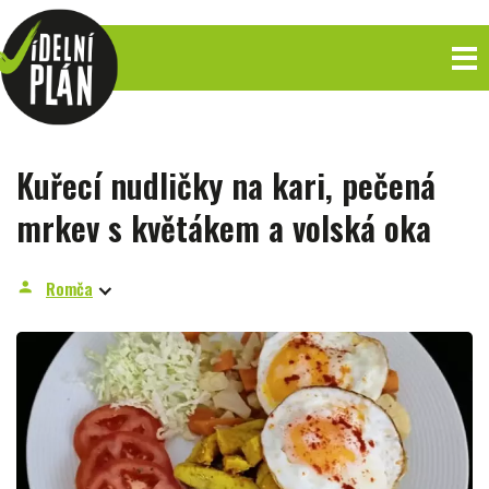
Kuřecí nudličky na kari, pečená
mrkev s květákem a volská oka
Romča
person