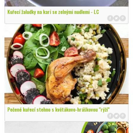
Kuřecí žaludky na kari se zelnými nudlemi - LC
Pečené kuřecí stehno s květákovo-hráškovou "rýží"