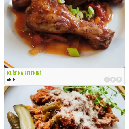
KUŘE NA ZELENINĚ
1×
thumb_up