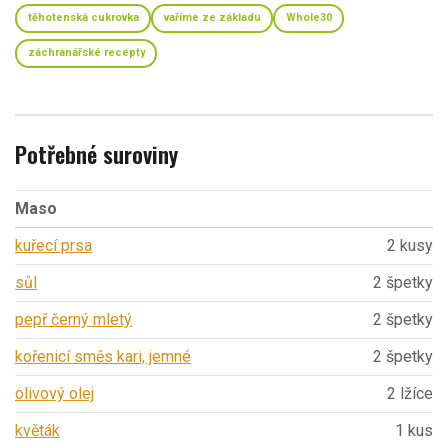
těhotenská cukrovka
vaříme ze základu
Whole30
záchranářské recepty
Potřebné suroviny
Maso
kuřecí prsa
2 kusy
sůl
2 špetky
pepř černý mletý
2 špetky
kořenicí směs kari, jemné
2 špetky
olivový olej
2 lžíce
květák
1 kus