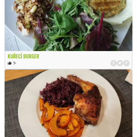
KUŘECÍ BURGER
1×
thumb_up