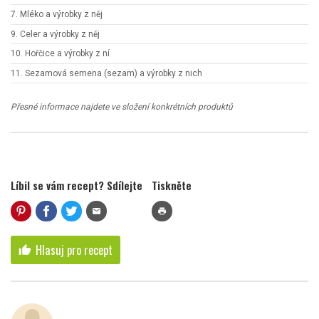
7. Mléko a výrobky z něj
9. Celer a výrobky z něj
10. Hořčice a výrobky z ní
11. Sezamová semena (sezam) a výrobky z nich
Přesné informace najdete ve složení konkrétních produktů
Líbil se vám recept? Sdílejte
Tiskněte
mail
print
Hlasuj pro recept
thumb_up