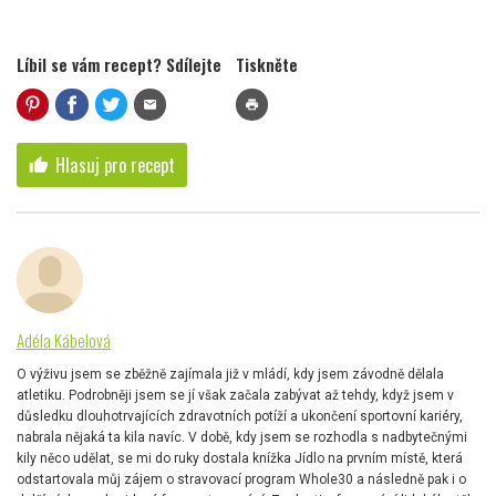
Líbil se vám recept? Sdílejte
Tiskněte
mail
print
Hlasuj pro recept
thumb_up
Adéla Kábelová
O výživu jsem se zběžně zajímala již v mládí, kdy jsem závodně dělala
atletiku. Podrobněji jsem se jí však začala zabývat až tehdy, když jsem v
důsledku dlouhotrvajících zdravotních potíží a ukončení sportovní kariéry,
nabrala nějaká ta kila navíc. V době, kdy jsem se rozhodla s nadbytečnými
kily něco udělat, se mi do ruky dostala knížka Jídlo na prvním místě, která
odstartovala můj zájem o stravovací program Whole30 a následně pak i o