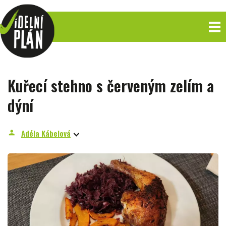
Kuřecí stehno s červeným zelím a
dýní
Adéla Kábelová
person