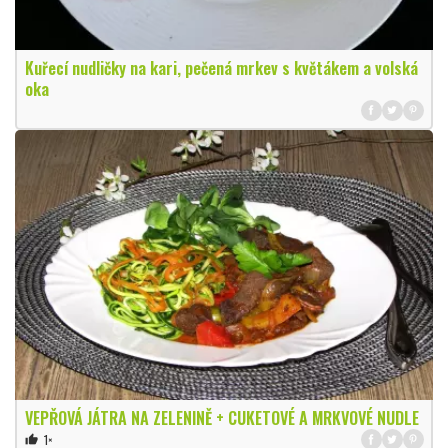
Kuřecí nudličky na kari, pečená mrkev s květákem a volská
oka
VEPŘOVÁ JÁTRA NA ZELENINĚ + CUKETOVÉ A MRKVOVÉ NUDLE
1×
thumb_up