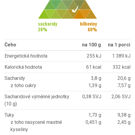
sacharidy
bílkoviny
28
%
60
%
Čeho
na 100 g
na 1 porci
Energetická hodnota
255 kJ
1 389 kJ
Kalorická hodnota
61 kcal
332 kcal
Sacharidy
3,8 g
20,6 g
z toho cukry
1,39 g
7,57 g
Sacharidové výměnné jednotky
0,38 SVJ
2,06 SVJ
(10 g)
Tuky
1,73 g
9,38 g
z toho nasycené mastné
0,451 g
2,45 g
kyseliny