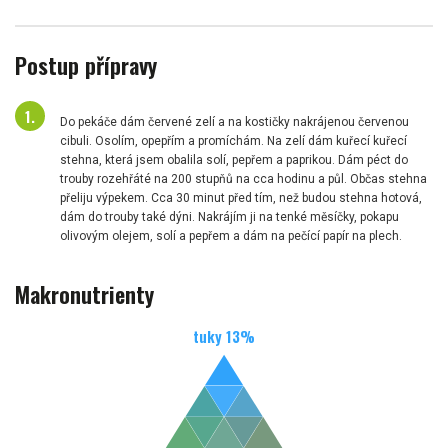
Postup přípravy
Do pekáče dám červené zelí a na kostičky nakrájenou červenou
cibuli. Osolím, opepřím a promíchám. Na zelí dám kuřecí kuřecí
stehna, která jsem obalila solí, pepřem a paprikou. Dám péct do
trouby rozehřáté na 200 stupňů na cca hodinu a půl. Občas stehna
přeliju výpekem. Cca 30 minut před tím, než budou stehna hotová,
dám do trouby také dýni. Nakrájím ji na tenké měsíčky, pokapu
olivovým olejem, solí a pepřem a dám na pečící papír na plech.
Makronutrienty
tuky
13
%