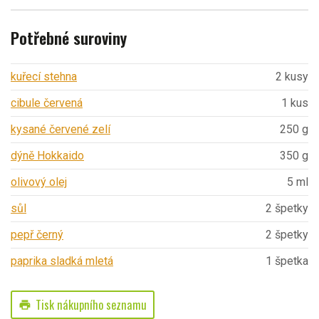
Potřebné suroviny
kuřecí stehna
2 kusy
cibule červená
1 kus
kysané červené zelí
250 g
dýně Hokkaido
350 g
olivový olej
5 ml
sůl
2 špetky
pepř černý
2 špetky
paprika sladká mletá
1 špetka
Tisk nákupního seznamu
print