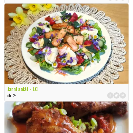
Jarní salát - LC
2×
thumb_up