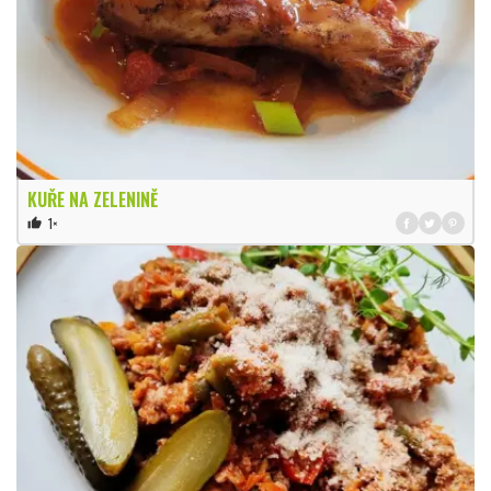
KUŘE NA ZELENINĚ
1×
thumb_up