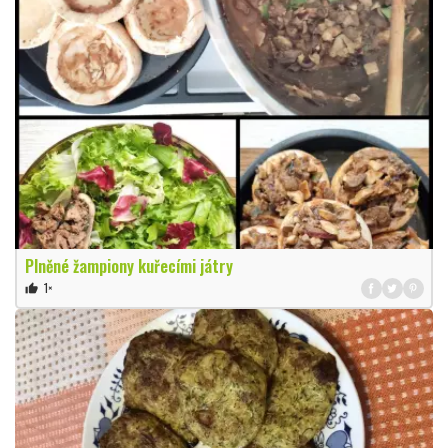
Plněné žampiony kuřecími játry
1×
thumb_up