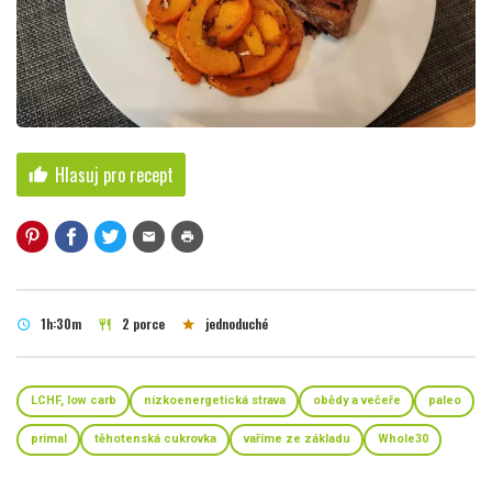
Hlasuj pro recept
thumb_up
mail
print
1h:30m
2 porce
jednoduché
schedule
restaurant
star
LCHF, low carb
nízkoenergetická strava
obědy a večeře
paleo
primal
těhotenská cukrovka
vaříme ze základu
Whole30