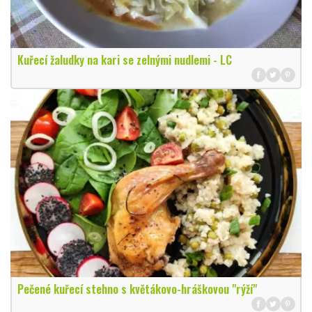
Kuřecí žaludky na kari se zelnými nudlemi - LC
Pečené kuřecí stehno s květákovo-hráškovou "rýží"