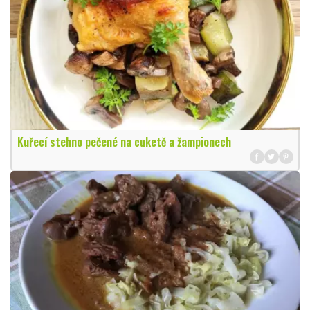
Kuřecí stehno pečené na cuketě a žampionech