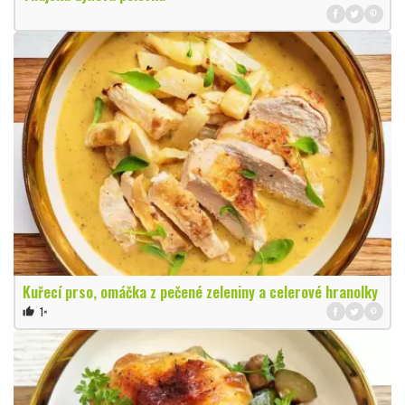
Kuřecí prso, omáčka z pečené zeleniny a celerové hranolky
1×
thumb_up