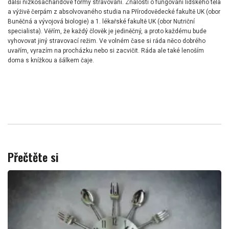
další nízkosacharidové formy stravování. Znalosti o fungování lidského těla
a výživě čerpám z absolvovaného studia na Přírodovědecké fakultě UK (obor
Buněčná a vývojová biologie) a 1. lékařské fakultě UK (obor Nutriční
specialista). Věřím, že každý člověk je jediněčný, a proto každému bude
vyhovovat jiný stravovací režim. Ve volném čase si ráda něco dobrého
uvařím, vyrazím na procházku nebo si zacvičit. Ráda ale také lenoším
doma s knížkou a šálkem čaje.
Přečtěte si