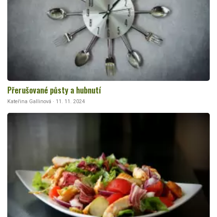
Přerušované půsty a hubnutí
Kateřina Gallinová · 11. 11. 2024