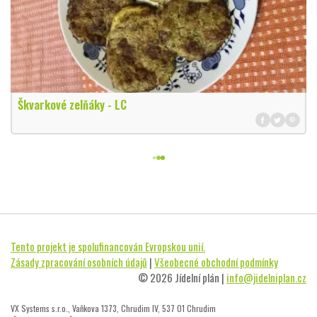
Škvarkové zelňáky - LC
Tento projekt je spolufinancován Evropskou unií.
Zásady zpracování osobních údajů
|
Všeobecné obchodní podmínky
© 2026 Jídelní plán |
info@jidelniplan.cz
VX Systems s.r.o., Vaňkova 1373, Chrudim IV, 537 01 Chrudim