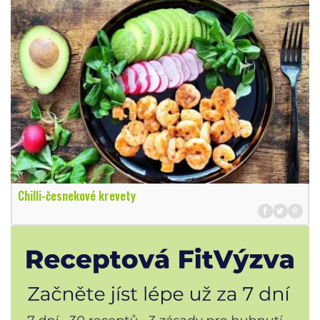
Chilli-česnekové krevety