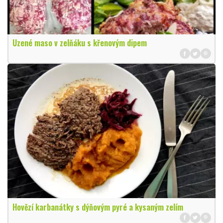
Uzené maso v zelňáku s křenovým dipem
Hovězí karbanátky s dýňovým pyré a kysaným zelím