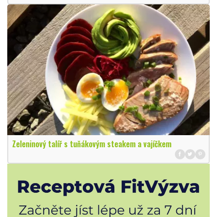
Zeleninový talíř s tuňákovým steakem a vajíčkem