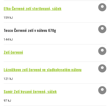
info
Efko Červené zelí sterilované, sáček
159 kJ
info
Tesco Červené zelí v nálevu 670g
144 kJ
info
Zelí červené
info
Lázničkovo zelí červené ve sladkokyselém nálevu
121 kJ
info
Samir Zelí kysané červené, sáček
97 kJ