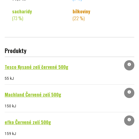
sacharidy
bílkoviny
(73 %)
(22 %)
Produkty
info
Tesco Kysané zelí červené 500g
55 kJ
info
Machland Červené zelí 500g
150 kJ
info
efko Červené zelí 500g
159 kJ