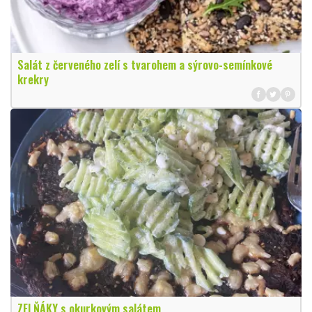
Salát z červeného zelí s tvarohem a sýrovo-semínkové
krekry
ZELŇÁKY s okurkovým salátem