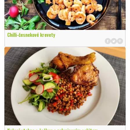
Chilli-česnekové krevety