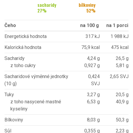
sacharidy
bílkoviny
27
%
52
%
Čeho
na 100 g
na 1 porci
Energetická hodnota
317 kJ
1 988 kJ
Kalorická hodnota
75,9 kcal
475 kcal
Sacharidy
4,24 g
26,5 g
z toho cukry
0,927 g
5,81 g
Sacharidové výměnné jednotky
0,424
2,65 SVJ
(10 g)
SVJ
Tuky
3,27 g
20,5 g
z toho nasycené mastné
6,53 g
40,9 g
kyseliny
Bílkoviny
8,03 g
50,3 g
Sůl
0,355 g
2,23 g