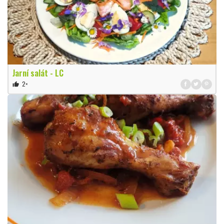
Jarní salát - LC
2×
thumb_up