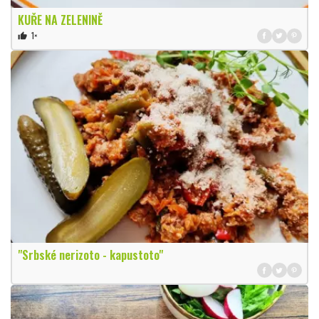
KUŘE NA ZELENINĚ
1×
thumb_up
"Srbské nerizoto - kapustoto"