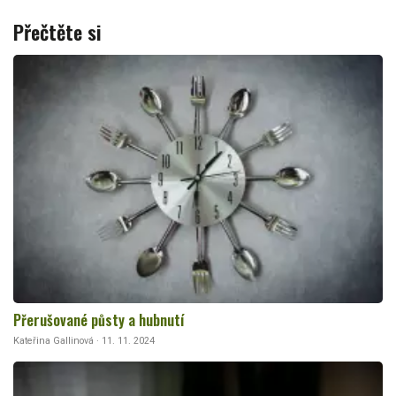
Přečtěte si
Přerušované půsty a hubnutí
Kateřina Gallinová · 11. 11. 2024