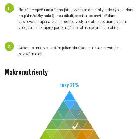
Na sádle opeču nakrájená játra, vyndám do misky a do výpeku dám
na půlměsíčky nakrájenou cibuli, papriku, po chvíli přidám
pasírovaná rajčata. Zaliji trochou vody a krátce podusím, vrátím
zpět játra, nakrájený pórek, rajče, osolím, opepřím a prohřeji.
Cuketu a mrkev nakrájím julien škrabkou a krátce orestuji na
olivovém oleji.
Makronutrienty
tuky
21
%