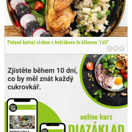
Pečené kuřecí stehno s květákovo-hráškovou "rýží"