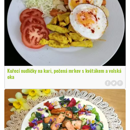
Kuřecí nudličky na kari, pečená mrkev s květákem a volská
oka