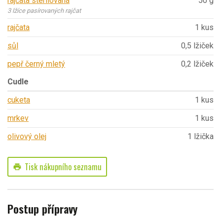
rajčata sterilovaná
50 g
3 lžíce pasírovaných rajčat
rajčata
1 kus
sůl
0,5 lžiček
pepř černý mletý
0,2 lžiček
Cudle
cuketa
1 kus
mrkev
1 kus
olivový olej
1 lžička
Tisk nákupního seznamu
print
Postup přípravy