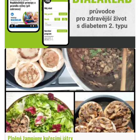
Plněné žampiony kuřecími játry