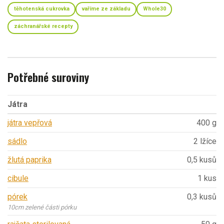
těhotenská cukrovka
vaříme ze základu
Whole30
záchranářské recepty
Potřebné suroviny
Játra
játra vepřová
400 g
sádlo
2 lžíce
žlutá paprika
0,5 kusů
cibule
1 kus
pórek
0,3 kusů
10cm zelené části pórku