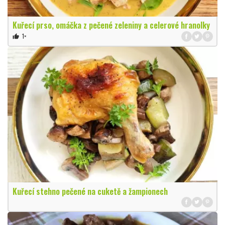
Kuřecí prso, omáčka z pečené zeleniny a celerové hranolky
1×
thumb_up
Kuřecí stehno pečené na cuketě a žampionech