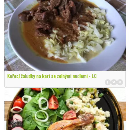
Kuřecí žaludky na kari se zelnými nudlemi - LC