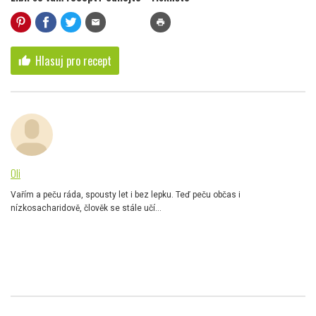
mail
print
Hlasuj pro recept
thumb_up
Oli
Vařím a peču ráda, spousty let i bez lepku. Teď peču občas i
nízkosacharidově, člověk se stále učí...