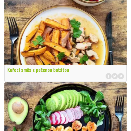
Kuřecí směs s pečenou batátou