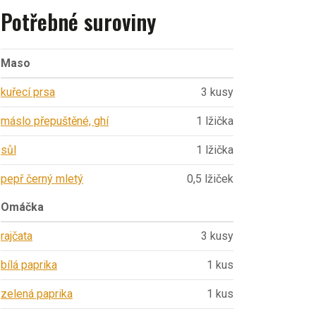
Potřebné suroviny
Maso
kuřecí prsa
3 kusy
máslo přepuštěné, ghí
1 lžička
sůl
1 lžička
pepř černý mletý
0,5 lžiček
Omáčka
rajčata
3 kusy
bílá paprika
1 kus
zelená paprika
1 kus