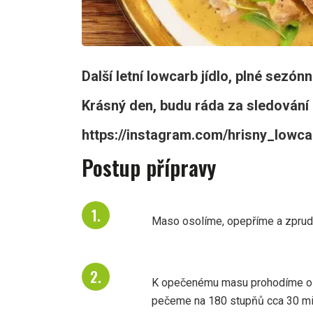
Další letní lowcarb jídlo, plné sezónn
Krásný den, budu ráda za sledování a
https://instagram.com/hrisny_low
Postup přípravy
Maso osolíme, opepříme a zprud
K opečenému masu prohodíme oso
pečeme na 180 stupňů cca 30 min