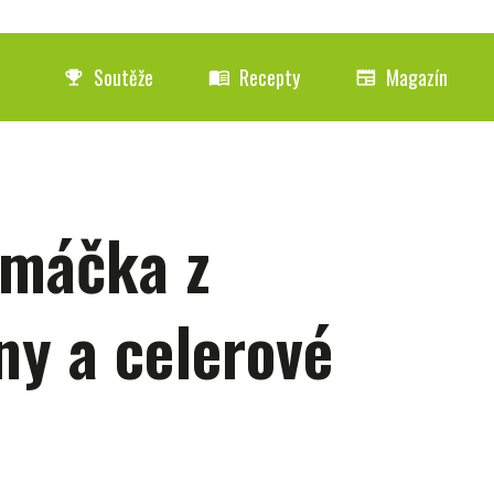
Soutěže
Recepty
Magazín
emoji_events
menu_book
newspaper
omáčka z
ny a celerové