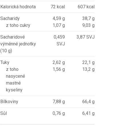
Kalorická hodnota
72 kcal
607 kcal
Sacharidy
4,59 g
38,7 g
z toho cukry
1,07 g
9,03 g
Sacharidové
0,459
3,87 SVJ
výměnné jednotky
SVJ
(10 g)
Tuky
2,62 g
22,1 g
z toho
1,56 g
13,2 g
nasycené
mastné
kyseliny
Bílkoviny
7,88 g
66,4 g
Sůl
0,76 g
6,41 g