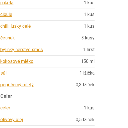
cuketa
1 kus
cibule
1 kus
chilli lusky celé
1 kus
česnek
3 kusy
bylinky čerstvé směs
1 hrst
kokosové mléko
150 ml
sůl
1 lžička
pepř černý mletý
0,3 lžiček
Celer
celer
1 kus
olivový olej
0,5 lžiček