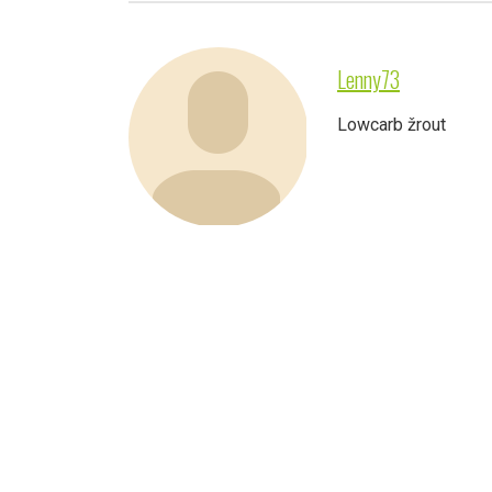
Lenny73
Lowcarb žrout