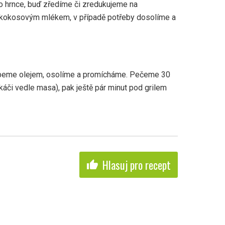
o hrnce, buď zředíme či zredukujeme na
kokosovým mlékem, v případě potřeby dosolíme a
apeme olejem, osolíme a promícháme. Pečeme 30
áči vedle masa), pak ještě pár minut pod grilem
Hlasuj pro recept
thumb_up