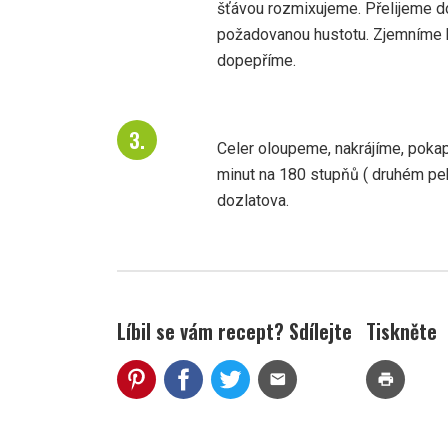
šťávou rozmixujeme. Přelijeme d
požadovanou hustotu. Zjemníme 
dopepříme.
Celer oloupeme, nakrájíme, pok
minut na 180 stupňů ( druhém pek
dozlatova.
Líbil se vám recept? Sdílejte
Tiskněte
mail
print