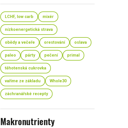
LCHF, low carb
mixér
nízkoenergetická strava
obědy a večeře
orestování
oslava
paleo
párty
pečení
primal
těhotenská cukrovka
vaříme ze základu
Whole30
záchranářské recepty
Makronutrienty