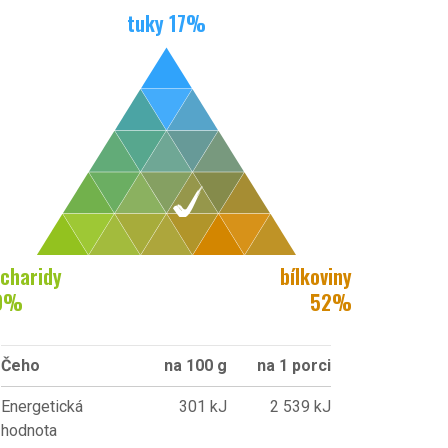
tuky
17
%
charidy
bílkoviny
0
%
52
%
Čeho
na 100 g
na 1 porci
Energetická
301 kJ
2 539 kJ
hodnota