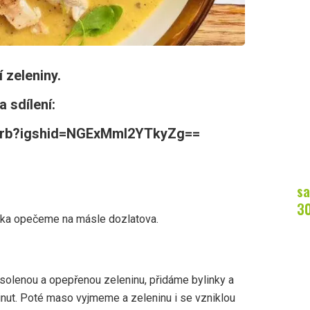
í zeleniny.
 sdílení:
carb?igshid=NGExMmI2YTkyZg==
sa
3
ka opečeme na másle dozlatova.
lenou a opepřenou zeleninu, přidáme bylinky a
ut. Poté maso vyjmeme a zeleninu i se vzniklou