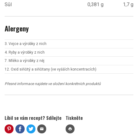
Sůl
0,381 g
1,7 g
Alergeny
3. Vejce a výrobky z nich
4. Ryby a výrobky z nich
7. Mléko a výrobky z něj
12. Oxid siřičitý a siřičitany (ve vyšších koncentracích)
Přesné informace najdete ve složení konkrétních produktů
Líbil se vám recept? Sdílejte
Tiskněte
mail
print