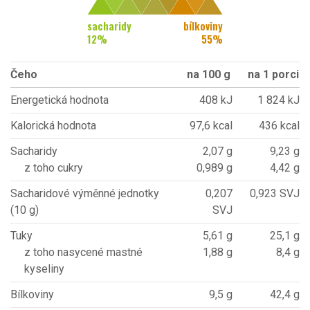
sacharidy
bílkoviny
12
%
55
%
Čeho
na 100 g
na 1 porci
Energetická hodnota
408 kJ
1 824 kJ
Kalorická hodnota
97,6 kcal
436 kcal
Sacharidy
2,07 g
9,23 g
z toho cukry
0,989 g
4,42 g
Sacharidové výměnné jednotky
0,207
0,923 SVJ
(10 g)
SVJ
Tuky
5,61 g
25,1 g
z toho nasycené mastné
1,88 g
8,4 g
kyseliny
Bílkoviny
9,5 g
42,4 g