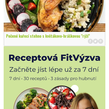
Pečené kuřecí stehno s květákovo-hráškovou "rýží"