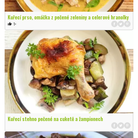
Kuřecí prso, omáčka z pečené zeleniny a celerové hranolky
1×
thumb_up
Kuřecí stehno pečené na cuketě a žampionech