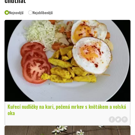
Nejnovější
Nejoblíbenější
Kuřecí nudličky na kari, pečená mrkev s květákem a volská
oka