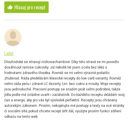
Hlasuj pro recept
thumb_up
Laduš
Dlouhodobě se stravuji nízkosacharidově. Díky této stravě se mi povedlo
dosáhnout remise cukrovky. Již několik let jsem zcela bez léků s
hodnotami zdravého člověka. Rovněž se mi velmi výrazně podařilo
zhubnout. Ráda předělávám klasické recepty do low carb varianty. Rovněž
velmi ráda peču i zdravé LC dezerty, tzn. bez cukru a mouky. Moje recepty
jsou jednoduché. Pracovní postupy se snažím psát velmi podrobně, takže
jídla podle mě zvládne uvařit i začátečník. Do každého receptu vkládám svůj
čas a energii, aby pro vás byl výsledek perfektní. Recepty jsou chráněny
autorským zákonem. Prosím, nekopírujte mé postupy a texty na své stránky
či sociální sítě; pokud chcete recept šířit dál, využijte prosím funkci sdílení
odkazu na tento web.