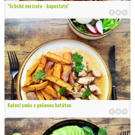
"Srbské nerizoto - kapustoto"
Kuřecí směs s pečenou batátou