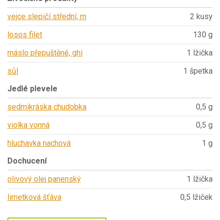
vejce slepičí střední, m
2 kusy
losos filet
130 g
máslo přepuštěné, ghí
1 lžička
sůl
1 špetka
Jedlé plevele
sedmikráska chudobka
0,5 g
violka vonná
0,5 g
hluchavka nachová
1 g
Dochucení
olivový olej panenský
1 lžička
limetková šťáva
0,5 lžiček