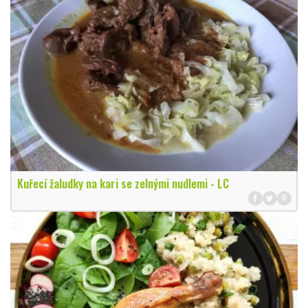
Kuřecí žaludky na kari se zelnými nudlemi - LC