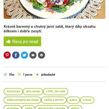
Krásně barevný a chutný jarní salát, který díky obsahu
bílkovin i dobře zasytí.
Hlasuj pro recept
thumb_up
mail
print
10m
1 porce
jednoduché
schedule
restaurant
star
historické
jíme venku
LCHF, low carb
nízkoenergetická strava
obědy a večeře
paleo
primal
restování
saláty
těhotenská cukrovka
vaření