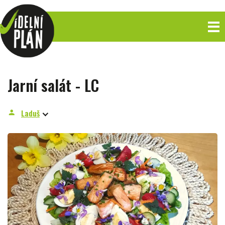
Jarní salát - LC
Laduš
person