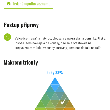
Tisk nákupního seznamu
print
Postup přípravy
Vejce jsem uvařila natvrdo, oloupala a nakrájela na osminky. Filet z
lososa jsem nakrájela na kousky, osolila a orestovala na
přepuštěném másle. Všechny suroviny jsem naskládala na talíř.
Makronutrienty
tuky
33
%