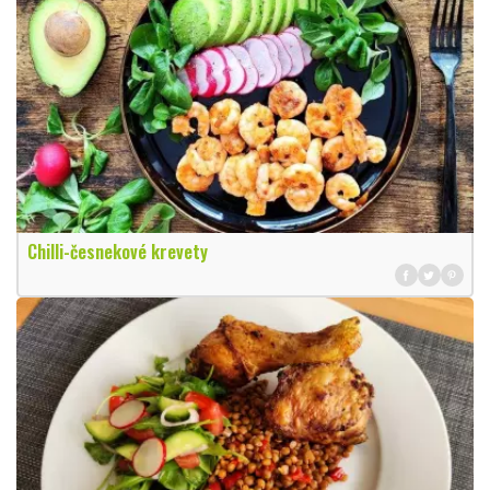
Chilli-česnekové krevety