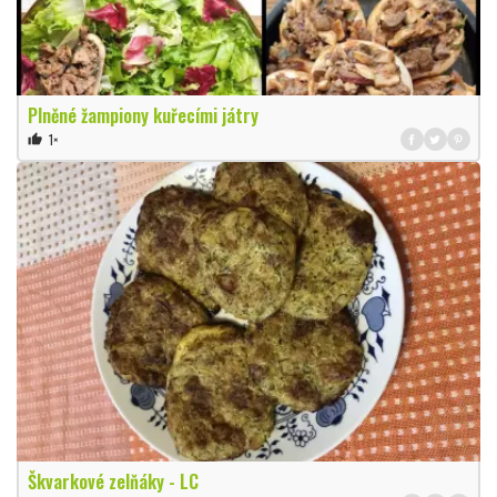
Plněné žampiony kuřecími játry
1×
thumb_up
Škvarkové zelňáky - LC