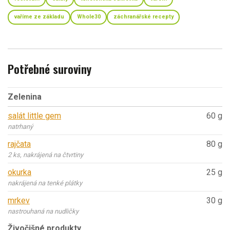
vaříme ze základu
Whole30
záchranářské recepty
Potřebné suroviny
Zelenina
salát little gem
60 g
natrhaný
rajčata
80 g
2 ks, nakrájená na čtvrtiny
okurka
25 g
nakrájená na tenké plátky
mrkev
30 g
nastrouhaná na nudličky
Živočišné produkty