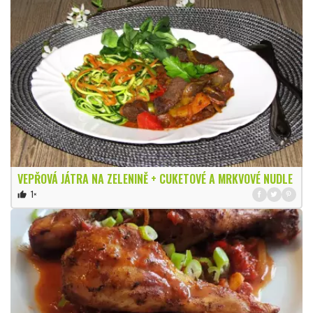
VEPŘOVÁ JÁTRA NA ZELENINĚ + CUKETOVÉ A MRKVOVÉ NUDLE
1×
thumb_up