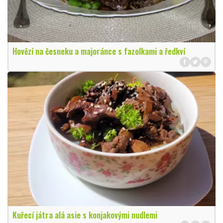
Hovězí na česneku a majoránce s fazolkami a ředkví
Kuřecí játra alá asie s konjakovými nudlemi