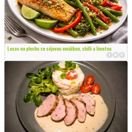
Losos na plechu se sójovou omáčkou, chilli a limetou