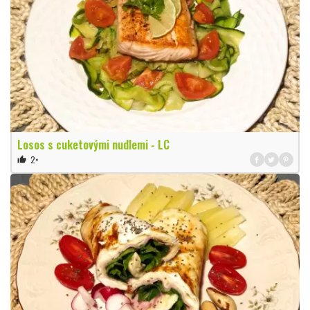
Losos s cuketovými nudlemi - LC
2×
thumb_up