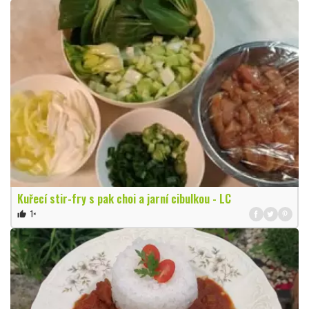
Kuřecí stir-fry s pak choi a jarní cibulkou - LC
1×
thumb_up