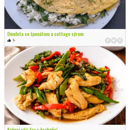
Omeleta se špenátem a cottage sýrem
1×
thumb_up
Kuřecí stir fry s brokolicí