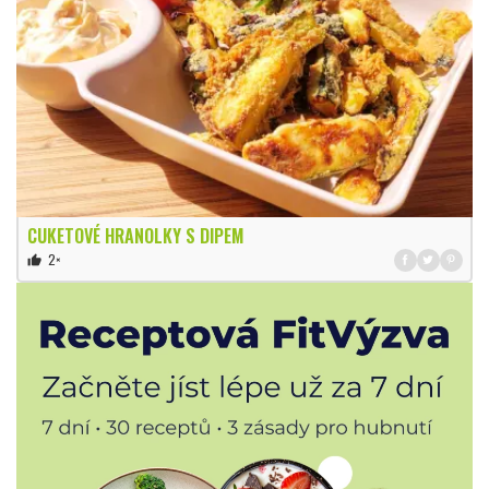
CUKETOVÉ HRANOLKY S DIPEM
2×
thumb_up