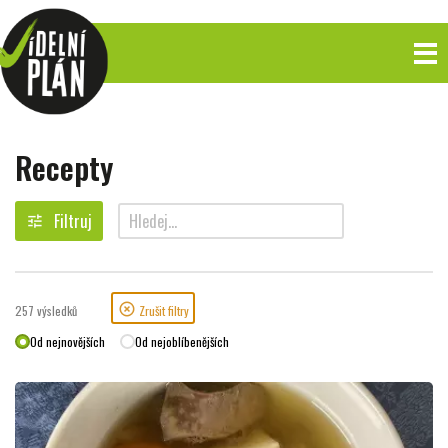
Recepty
Filtruj
tune
search
highlight_off
257
výsledků
Zrušit filtry
Od nejnovějších
Od nejoblíbenějších