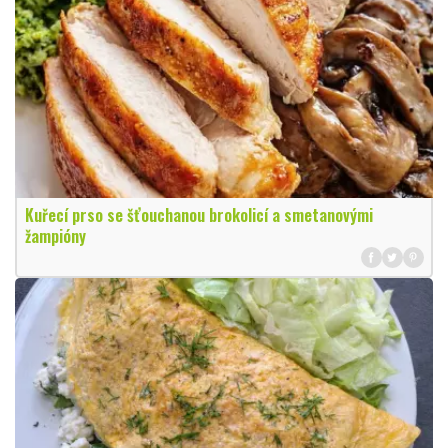
Kuřecí prso se šťouchanou brokolicí a smetanovými
žampióny