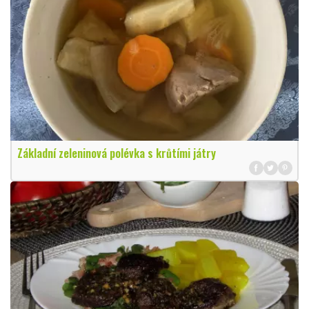
Základní zeleninová polévka s krůtími játry