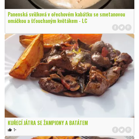
Panenská svíčková v ořechovém kabátku se smetanovou
omáčkou a šťouchaným květákem - LC
KUŘECÍ JÁTRA SE ŽAMPIONY A BATÁTEM
1×
thumb_up