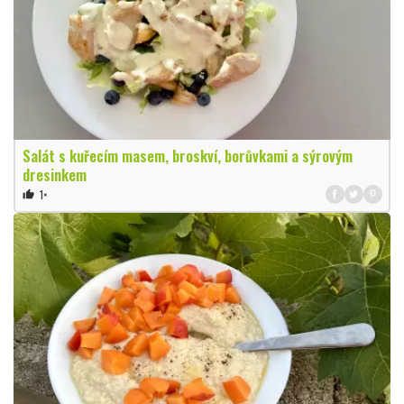
Salát s kuřecím masem, broskví, borůvkami a sýrovým
dresinkem
1×
thumb_up