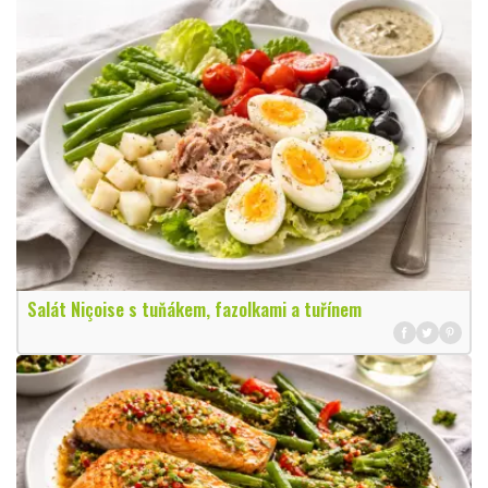
Salát Niçoise s tuňákem, fazolkami a tuřínem