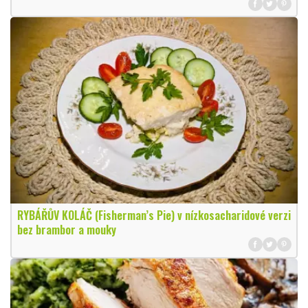
RYBÁŘŮV KOLÁČ (Fisherman’s Pie) v nízkosacharidové verzi
bez brambor a mouky