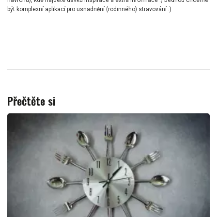
navrchu), kde najdete dávku inspirace a extra informace :) Jednou chceme
být komplexní aplikací pro usnadnění (rodinného) stravování :)
Přečtěte si