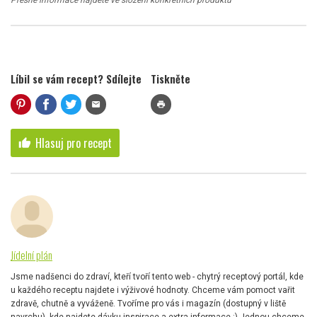
Přesné informace najdete ve složení konkrétních produktů
Líbil se vám recept? Sdílejte
Tiskněte
mail
print
Hlasuj pro recept
thumb_up
Jídelní plán
Jsme nadšenci do zdraví, kteří tvoří tento web - chytrý receptový portál, kde
u každého receptu najdete i výživové hodnoty. Chceme vám pomoct vařit
zdravě, chutně a vyváženě. Tvoříme pro vás i magazín (dostupný v liště