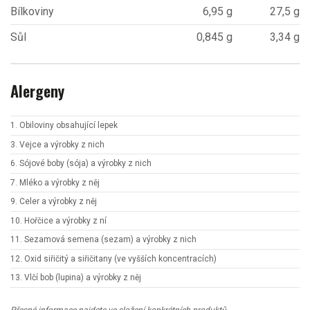
Bílkoviny
6,95 g
27,5 g
Sůl
0,845 g
3,34 g
Alergeny
1. Obiloviny obsahující lepek
3. Vejce a výrobky z nich
6. Sójové boby (sója) a výrobky z nich
7. Mléko a výrobky z něj
9. Celer a výrobky z něj
10. Hořčice a výrobky z ní
11. Sezamová semena (sezam) a výrobky z nich
12. Oxid siřičitý a siřičitany (ve vyšších koncentracích)
13. Vlčí bob (lupina) a výrobky z něj