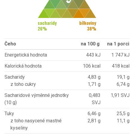
sacharidy
bílkoviny
26
%
38
%
Čeho
na 100 g
na 1 porci
Energetická hodnota
443 kJ
1 747 kJ
Kalorická hodnota
106 kcal
418 kcal
Sacharidy
4,83 g
19,1 g
z toho cukry
1,71 g
6,74 g
Sacharidové výměnné jednotky
0,483
1,91 SVJ
(10 g)
SVJ
Tuky
6,46 g
25,5 g
z toho nasycené mastné
2,81 g
11,1 g
kyseliny