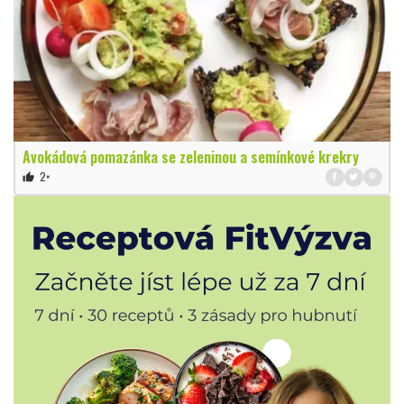
Avokádová pomazánka se zeleninou a semínkové krekry
2×
thumb_up