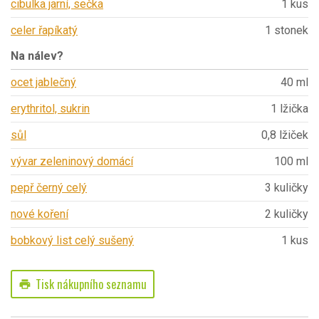
cibulka jarní, sečka
1 kus
celer řapíkatý
1 stonek
Na nálev?
ocet jablečný
40 ml
erythritol, sukrin
1 lžička
sůl
0,8 lžiček
vývar zeleninový domácí
100 ml
pepř černý celý
3 kuličky
nové koření
2 kuličky
bobkový list celý sušený
1 kus
Tisk nákupního seznamu
print