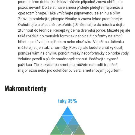
promícháme dohladka. Nálev můžete případně znovu ohřát, ale
pozor, nevařit! Do želatinové směsi přidejte přidejte majonézu a
opět rozmíchejte. Také vmíchejte připravenou zeleninu a bílky.
Znovu promíchejte, přisypte žloutky a znovu lehce promíchejte.
Ochutnejte a případně dokořeňte:) Směs nalijte do misek a dejte
ztuhnout do lednice. Recept vyjde na dvě větší porce. Můžete jej ale
také rozdělit do menších formiček nebo nalít do formy na srnčí
hřbet a podávat jako předkrm nebo chuťovku. Vaječnou tlačenku
můžete jíst jen tak, z formičky. Pokud ji ale budete chtít vyklopit,
pomůže vám na chvilku ponořit misky nebo formičky do horké vody.
želatina povolí a půjde snadno vyklepnout. Podávejte sypané
pažitkou. Tip: zakysanou smetanu můžete nahradit tradičně
majonézou nebo pro odlehčenou verzi smetanovým jogurtem.
Makronutrienty
tuky
35
%