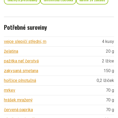
svačiny a přesnídávky
těhotenská cukrovka
vaříme ze základu
Potřebné suroviny
vejce slepičí střední, m
4 kusy
želatina
20 g
pažitka nať čerstvá
2 lžíce
zakysaná smetana
150 g
hořčice plnotučná
0,2 lžiček
mrkev
70 g
hrášek mražený
70 g
červená paprika
70 g