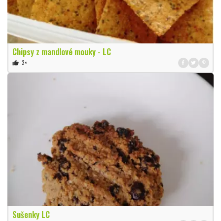
Chipsy z mandlové mouky - LC
3×
thumb_up
Sušenky LC