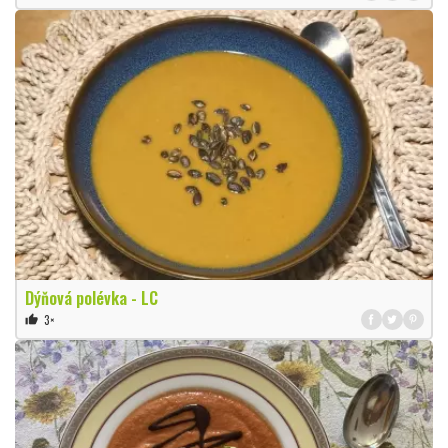
Dýňová polévka - LC
3×
thumb_up