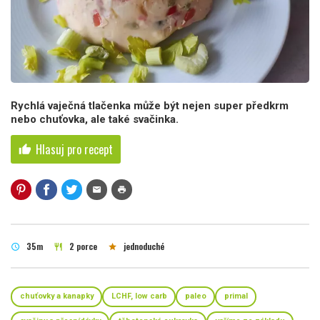
Rychlá vaječná tlačenka může být nejen super předkrm
nebo chuťovka, ale také svačinka.
Hlasuj pro recept
thumb_up
mail
print
35m
2 porce
jednoduché
schedule
restaurant
star
chuťovky a kanapky
LCHF, low carb
paleo
primal