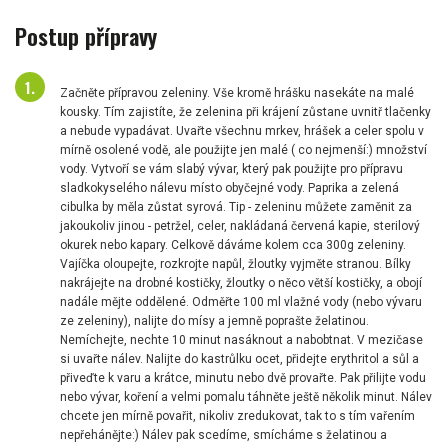
Postup přípravy
Začněte přípravou zeleniny. Vše kromě hrášku nasekáte na malé
kousky. Tím zajistíte, že zelenina při krájení zůstane uvnitř tlačenky
a nebude vypadávat. Uvařte všechnu mrkev, hrášek a celer spolu v
mírně osolené vodě, ale použijte jen malé ( co nejmenší:) množství
vody. Vytvoří se vám slabý vývar, který pak použijte pro přípravu
sladkokyselého nálevu místo obyčejné vody. Paprika a zelená
cibulka by měla zůstat syrová. Tip - zeleninu můžete zaměnit za
jakoukoliv jinou - petržel, celer, nakládaná červená kapie, sterilový
okurek nebo kapary. Celkově dáváme kolem cca 300g zeleniny.
Vajíčka oloupejte, rozkrojte napůl, žloutky vyjměte stranou. Bílky
nakrájejte na drobné kostičky, žloutky o něco větší kostičky, a obojí
nadále mějte oddělené. Odměřte 100 ml vlažné vody (nebo vývaru
ze zeleniny), nalijte do mísy a jemně poprašte želatinou.
Nemíchejte, nechte 10 minut nasáknout a nabobtnat. V mezičase
si uvařte nálev. Nalijte do kastrůlku ocet, přidejte erythritol a sůl a
přiveďte k varu a krátce, minutu nebo dvě provařte. Pak přilijte vodu
nebo vývar, koření a velmi pomalu táhněte ještě několik minut. Nálev
chcete jen mírně povařit, nikoliv zredukovat, tak to s tím vařením
nepřehánějte:) Nálev pak scedíme, smícháme s želatinou a