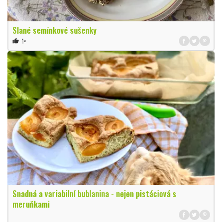
Slané semínkové sušenky
1×
thumb_up
Snadná a variabilní bublanina - nejen pistáciová s
meruňkami