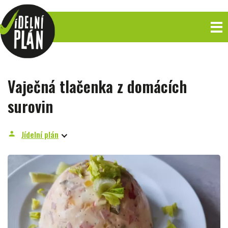
Vaječná tlačenka z domácích
surovin
Jídelní plán
person