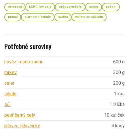
evropská
LCHF, low carb
obědy a večeře
oslava
pečení
primal
slavnostní tabule
svatba
vaříme ze základu
Potřebné suroviny
hovězí maso zadní
600 g
mrkev
300 g
celer
200 g
cibule
1 kus
sůl
1 lžička
pepř černý celý
10 kuliček
jalovec, jalovčinky
4 kusy