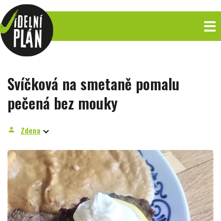
Svíčková na smetaně pomalu
pečená bez mouky
Zdena
person