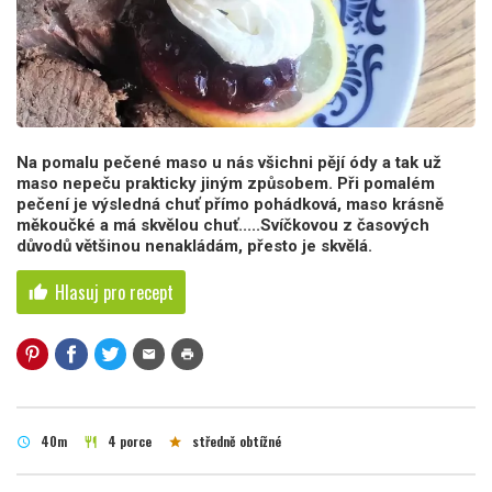
Na pomalu pečené maso u nás všichni pějí ódy a tak už
maso nepeču prakticky jiným způsobem. Při pomalém
pečení je výsledná chuť přímo pohádková, maso krásně
měkoučké a má skvělou chuť.....Svíčkovou z časových
důvodů většinou nenakládám, přesto je skvělá.
Hlasuj pro recept
thumb_up
mail
print
40m
4 porce
středně obtížné
schedule
restaurant
star