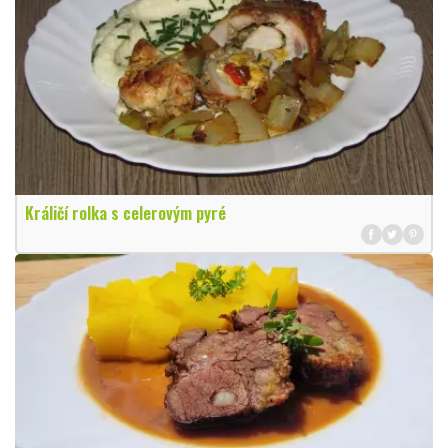
Králičí rolka s celerovým pyré