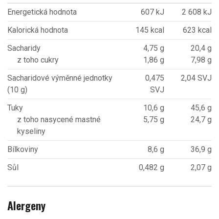
Energetická hodnota
607 kJ
2 608 kJ
Kalorická hodnota
145 kcal
623 kcal
Sacharidy
4,75 g
20,4 g
z toho cukry
1,86 g
7,98 g
Sacharidové výměnné jednotky
0,475
2,04 SVJ
(10 g)
SVJ
Tuky
10,6 g
45,6 g
z toho nasycené mastné
5,75 g
24,7 g
kyseliny
Bílkoviny
8,6 g
36,9 g
Sůl
0,482 g
2,07 g
Alergeny