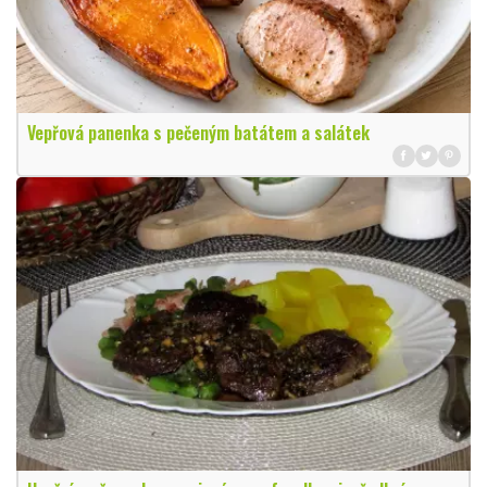
Vepřová panenka s pečeným batátem a salátek