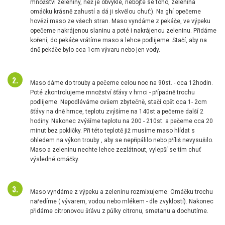
množství zeleniny, než je obvyklé, nebojte se toho, zelenina
omáčku krásně zahustí a dá ji skvělou chuť:). Na ghí opečeme
hovězí maso ze všech stran. Maso vyndáme z pekáče, ve výpeku
opečeme nakrájenou slaninu a poté i nakrájenou zeleninu. Přidáme
koření, do pekáče vrátíme maso a lehce podlijeme. Stačí, aby na
dně pekáče bylo cca 1cm vývaru nebo jen vody.
Maso dáme do trouby a pečeme celou noc na 90st. - cca 12hodin.
Poté zkontrolujeme množství šťávy v hrnci - případně trochu
podlijeme. Nepodléváme ovšem zbytečně, stačí opět cca 1- 2cm
šťávy na dně hrnce, teplotu zvýšíme na 140st a pečeme další 2
hodiny. Nakonec zvýšíme teplotu na 200 - 210st. a pečeme cca 20
minut bez pokličky. Při této teplotě již musíme maso hlídat s
ohledem na výkon trouby , aby se nepřipálilo nebo příliš nevysušilo.
Maso a zeleninu nechte lehce zezlátnout, vylepší se tím chuť
výsledné omáčky.
Maso vyndáme z výpeku a zeleninu rozmixujeme. Omáčku trochu
naředíme ( vývarem, vodou nebo mlékem - dle zvyklostí). Nakonec
přidáme citronovou šťávu z půlky citronu, smetanu a dochutíme.