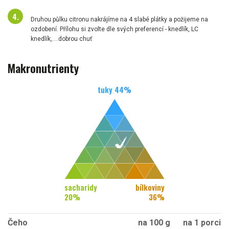
Druhou půlku citronu nakrájíme na 4 slabé plátky a požijeme na
ozdobení. Přílohu si zvolte dle svých preferencí - knedlík, LC
knedlík,....dobrou chuť
Makronutrienty
tuky
44
%
sacharidy
bílkoviny
20
%
36
%
Čeho
na 100 g
na 1 porci