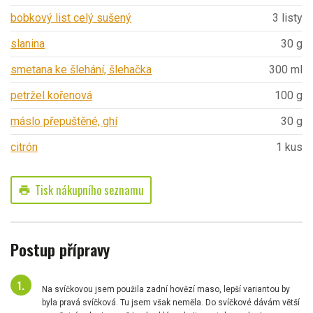
bobkový list celý sušený
3 listy
slanina
30 g
smetana ke šlehání, šlehačka
300 ml
petržel kořenová
100 g
máslo přepuštěné, ghí
30 g
citrón
1 kus
Tisk nákupního seznamu
print
Postup přípravy
Na svíčkovou jsem použila zadní hovězí maso, lepší variantou by
byla pravá svíčková. Tu jsem však neměla. Do svíčkové dávám větší