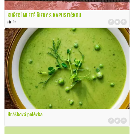
KUŘECÍ MLETÉ ŘÍZKY S KAPUSTIČKOU
1×
thumb_up
Hrášková polévka