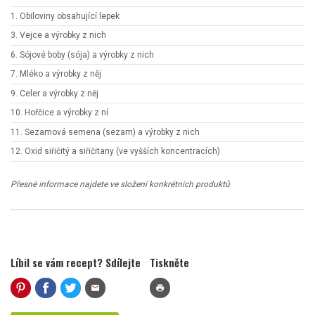
1. Obiloviny obsahující lepek
3. Vejce a výrobky z nich
6. Sójové boby (sója) a výrobky z nich
7. Mléko a výrobky z něj
9. Celer a výrobky z něj
10. Hořčice a výrobky z ní
11. Sezamová semena (sezam) a výrobky z nich
12. Oxid siřičitý a siřičitany (ve vyšších koncentracích)
Přesné informace najdete ve složení konkrétních produktů
Líbil se vám recept? Sdílejte
Tiskněte
mail
print