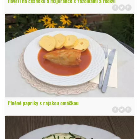
Hovězí na česneku a majoránce s fazolkami a ředkví
Plněné papriky s rajskou omáčkou