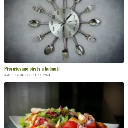
Přerušované půsty a hubnutí
Kateřina Gallinová · 11. 11. 2024