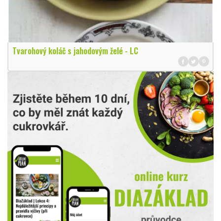
Tvarohový koláč s jahodovým želé - LC