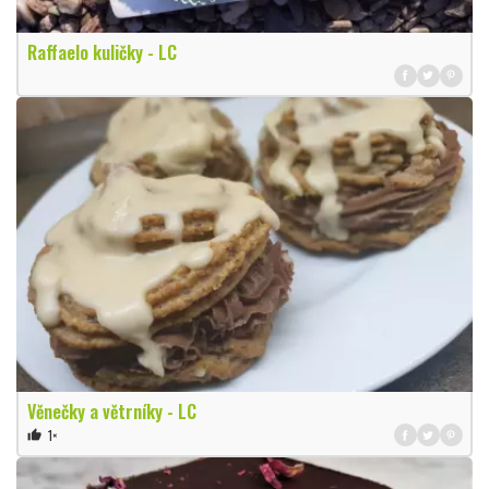
Raffaelo kuličky - LC
Věnečky a větrníky - LC
1×
thumb_up