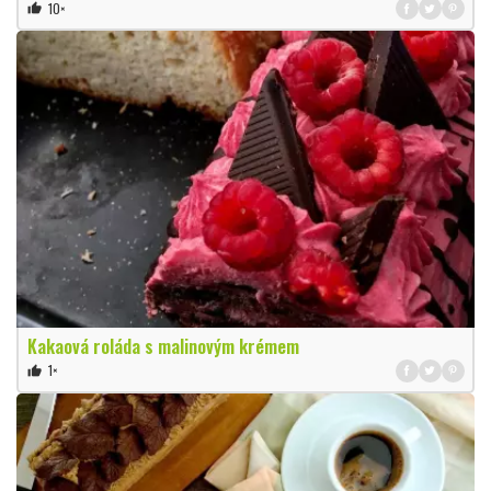
10×
thumb_up
Kakaová roláda s malinovým krémem
1×
thumb_up