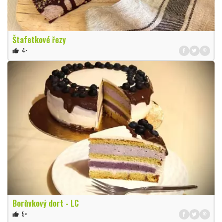
Štafetkové řezy
4×
thumb_up
Borůvkový dort - LC
5×
thumb_up