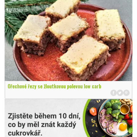
Ořechové řezy se žloutkovou polevou low carb