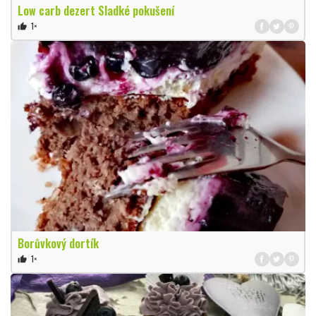
Low carb dezert Sladké pokušení
1×
thumb_up
Borůvkový dortík
1×
thumb_up