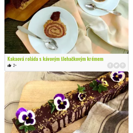
Kakaová roláda s kávovým šlehačkovým krémem
2×
thumb_up