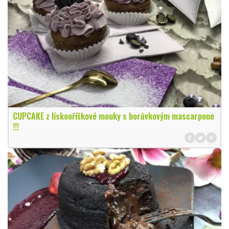
CUPCAKE z lískooříškové mouky s borůvkovým mascarpone
!!!