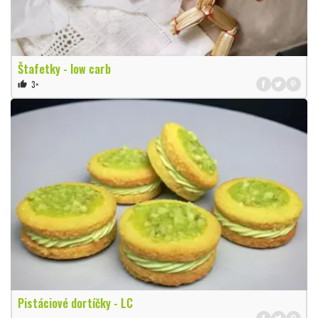
Štafetky - low carb
3×
thumb_up
Pistáciové dortíčky - LC