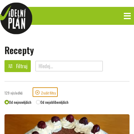
Recepty
Filtruj
tune
search
highlight_off
129
výsledků
Zrušit filtry
Od nejnovějších
Od nejoblíbenějších