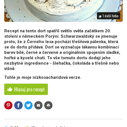
1 další fotka
photo_library
Recept na tento dort spatřil světlo světa začátkem 20.
stolení v německém Porýní. Schwarzwaldský se jmenuje
proto, že z Černého lesa pochází třešňová pálenka, která
se do dortu přidává. Dort se vyznačuje lákavou kombinací
barev bílé, černé a červené a originálním spojením sladké,
hořké a kyselé chuti. To vše tomuto dortu dodají jeho
nezbytné ingredience - šlehačka, čokoláda a třešně nebo
višně.
Tohle je moje nízkosacharidová verze.
Hlasuj pro recept
thumb_up
mail
print