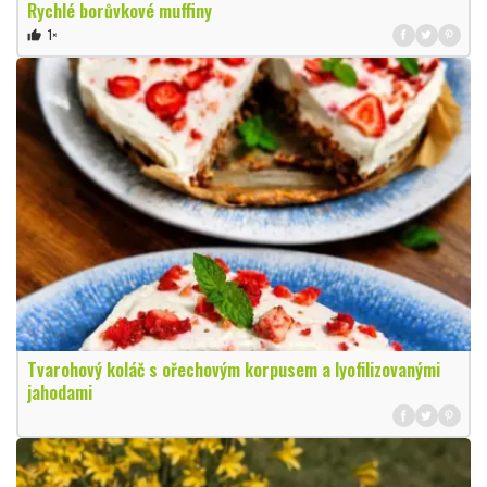
Rychlé borůvkové muffiny
1×
thumb_up
Tvarohový koláč s ořechovým korpusem a lyofilizovanými
jahodami