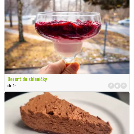
Dezert do skleničky
1×
thumb_up