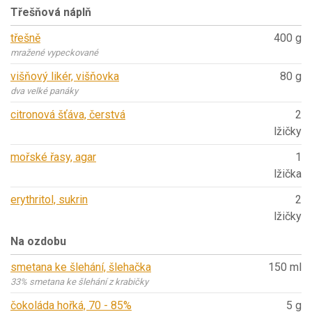
Třešňová náplň
třešně
400 g
mražené vypeckované
višňový likér, višňovka
80 g
dva velké panáky
citronová šťáva, čerstvá
2
lžičky
mořské řasy, agar
1
lžička
erythritol, sukrin
2
lžičky
Na ozdobu
smetana ke šlehání, šlehačka
150 ml
33% smetana ke šlehání z krabičky
čokoláda hořká, 70 - 85%
5 g