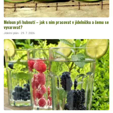
Meloun při hubnutí – jak s ním pracovat v jídelníčku a čemu se
vyvarovat?
Jídelní plán · 29. 7. 2026