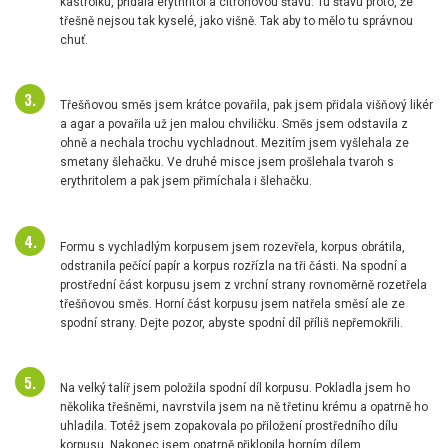
kastrolku, přidala erythritol a citrónovou šťávu. Tu šťávu proto, že
třešně nejsou tak kyselé, jako višně. Tak aby to mělo tu správnou
chuť.
Třešňovou směs jsem krátce povařila, pak jsem přidala višňový likér
a agar a povařila už jen malou chviličku. Směs jsem odstavila z
ohně a nechala trochu vychladnout. Mezitím jsem vyšlehala ze
smetany šlehačku. Ve druhé misce jsem prošlehala tvaroh s
erythritolem a pak jsem přimíchala i šlehačku.
Formu s vychladlým korpusem jsem rozevřela, korpus obrátila,
odstranila pečící papír a korpus rozřízla na tři části. Na spodní a
prostřední část korpusu jsem z vrchní strany rovnoměrně rozetřela
třešňovou směs. Horní část korpusu jsem natřela směsí ale ze
spodní strany. Dejte pozor, abyste spodní díl příliš nepřemokřili.
Na velký talíř jsem položila spodní díl korpusu. Pokladla jsem ho
několika třešněmi, navrstvila jsem na ně třetinu krému a opatrně ho
uhladila. Totéž jsem zopakovala po přiložení prostředního dílu
korpusu. Nakonec jsem opatrně přiklopila horním dílem