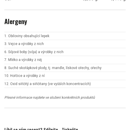
Alergeny
1. Obiloviny obsahující lepek
3. Vejce a výrobky z nich
6. Sójové boby (sója) a výrobky z nich
7. Mléko a výrobky z něj
8. Suché skořápkové plody, tj. mandle, lískové ořechy, ořechy
10. Hořčice a výrobky z ní
12. Oxid siřičitý a siřičitany (ve vyšších koncentracích)
Přesné informace najdete ve složení konkrétních produktů
Líbil se vám recept? Sdílejte
Tiskněte