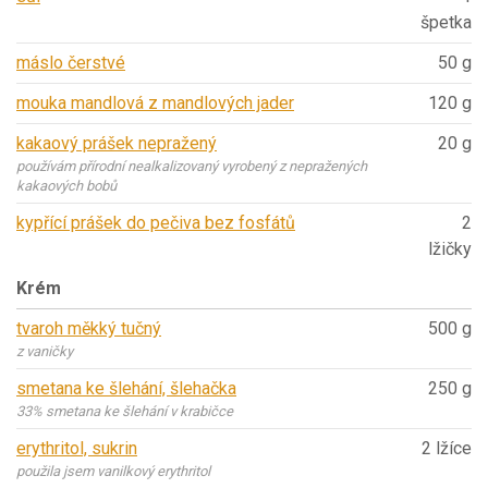
špetka
máslo čerstvé
50 g
mouka mandlová z mandlových jader
120 g
kakaový prášek nepražený
20 g
používám přírodní nealkalizovaný vyrobený z nepražených
kakaových bobů
kypřící prášek do pečiva bez fosfátů
2
lžičky
Krém
tvaroh měkký tučný
500 g
z vaničky
smetana ke šlehání, šlehačka
250 g
33% smetana ke šlehání v krabičce
erythritol, sukrin
2 lžíce
použila jsem vanilkový erythritol