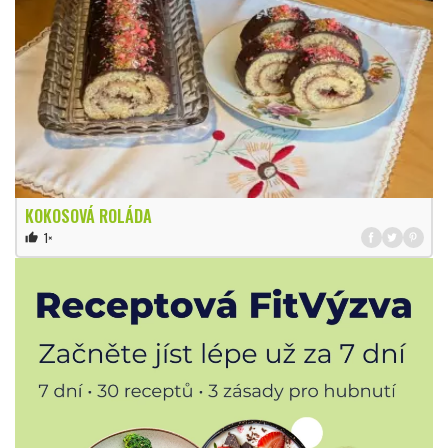
KOKOSOVÁ ROLÁDA
1×
thumb_up