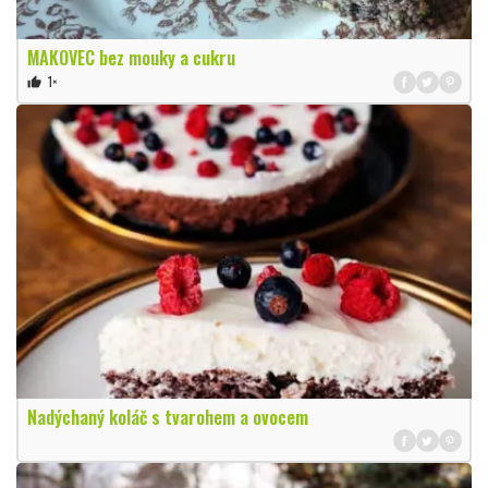
MAKOVEC bez mouky a cukru
1×
thumb_up
Nadýchaný koláč s tvarohem a ovocem