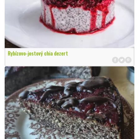
Rybízovo-jostový chia dezert