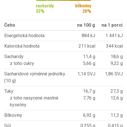
sacharidy
bílkoviny
33
%
20
%
Čeho
na 100 g
na 1 porci
Energetická hodnota
884 kJ
1 441 kJ
Kalorická hodnota
211 kcal
344 kcal
Sacharidy
11,4 g
18,6 g
z toho cukry
5,66 g
9,22 g
Sacharidové výměnné jednotky
1,14 SVJ
1,86 SVJ
(10 g)
Tuky
16,7 g
27,3 g
z toho nasycené mastné
7,76 g
12,6 g
kyseliny
Bílkoviny
6,92 g
11,3 g
Sůl
0,255 g
0,415 g