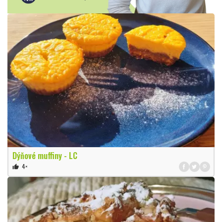
Dýňové muffiny - LC
4×
thumb_up