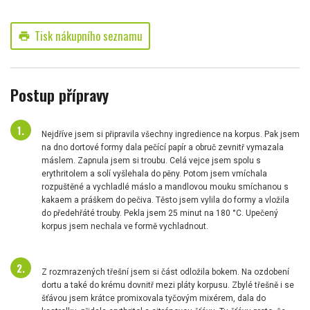
Tisk nákupního seznamu
print
Postup přípravy
Nejdříve jsem si připravila všechny ingredience na korpus. Pak jsem
na dno dortové formy dala pečící papír a obruč zevnitř vymazala
máslem. Zapnula jsem si troubu. Celá vejce jsem spolu s
erythritolem a solí vyšlehala do pěny. Potom jsem vmíchala
rozpuštěné a vychladlé máslo a mandlovou mouku smíchanou s
kakaem a práškem do pečiva. Těsto jsem vylila do formy a vložila
do předehřáté trouby. Pekla jsem 25 minut na 180 °C. Upečený
korpus jsem nechala ve formě vychladnout.
Z rozmrazených třešní jsem si část odložila bokem. Na ozdobení
dortu a také do krému dovnitř mezi pláty korpusu. Zbylé třešně i se
šťávou jsem krátce promixovala tyčovým mixérem, dala do