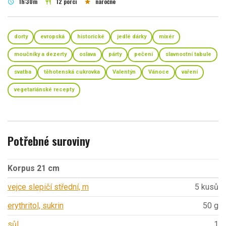
1h:30m
12 porcí
náročné
schedule
restaurant
star
dorty
evropská
historické
jedlé dárky
mixér
moučníky a dezerty
oslava
párty
pečení
slavnostní tabule
svatba
těhotenská cukrovka
Valentýn
Vánoce
vaření
vegetariánské recepty
Potřebné suroviny
Korpus 21 cm
vejce slepičí střední, m
5 kusů
erythritol, sukrin
50 g
sůl
1