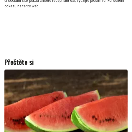
či sociální sítě; pokud chcete recept šířit dál, využijte prosím funkci sdílení
odkazu na tento web.
Přečtěte si