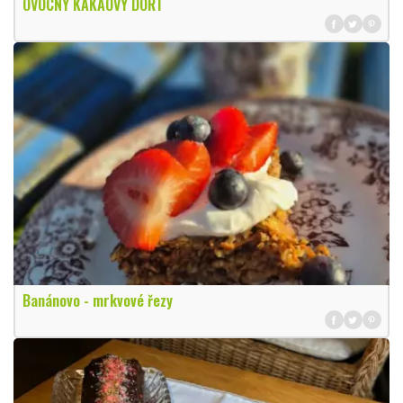
OVOCNÝ KAKAOVÝ DORT
Banánovo - mrkvové řezy