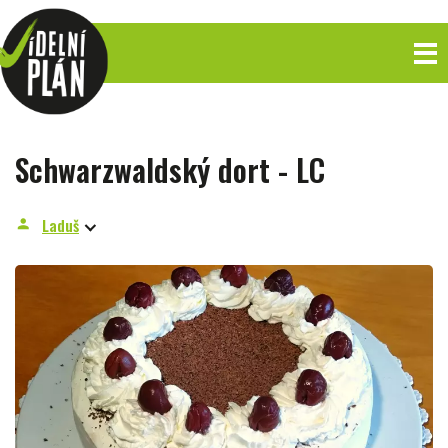
Schwarzwaldský dort - LC
Laduš
person