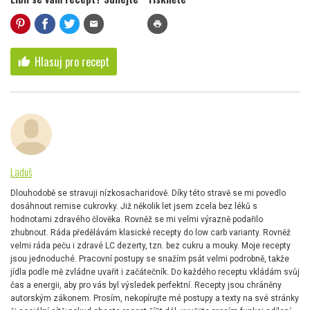
mail
print
Hlasuj pro recept
thumb_up
Laduš
Dlouhodobě se stravuji nízkosacharidově. Díky této stravě se mi povedlo
dosáhnout remise cukrovky. Již několik let jsem zcela bez léků s
hodnotami zdravého člověka. Rovněž se mi velmi výrazně podařilo
zhubnout. Ráda předělávám klasické recepty do low carb varianty. Rovněž
velmi ráda peču i zdravé LC dezerty, tzn. bez cukru a mouky. Moje recepty
jsou jednoduché. Pracovní postupy se snažím psát velmi podrobně, takže
jídla podle mě zvládne uvařit i začátečník. Do každého receptu vkládám svůj
čas a energii, aby pro vás byl výsledek perfektní. Recepty jsou chráněny
autorským zákonem. Prosím, nekopírujte mé postupy a texty na své stránky