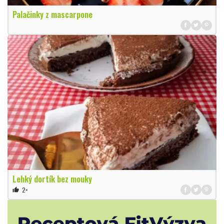
Palačinky z mascarpone
Lehký dortík bez mouky
2×
thumb_up