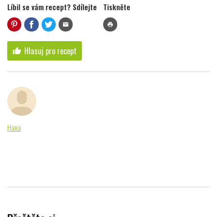
Líbil se vám recept? Sdílejte
Tiskněte
mail
print
Hlasuj pro recept
thumb_up
Hana