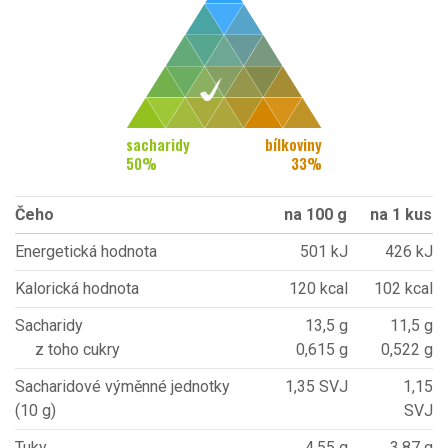
sacharidy
bílkoviny
50
%
33
%
Čeho
na 100 g
na 1 kus
Energetická hodnota
501 kJ
426 kJ
Kalorická hodnota
120 kcal
102 kcal
Sacharidy
13,5 g
11,5 g
z toho cukry
0,615 g
0,522 g
Sacharidové výměnné jednotky
1,35 SVJ
1,15
(10 g)
SVJ
Tuky
4,55 g
3,87 g