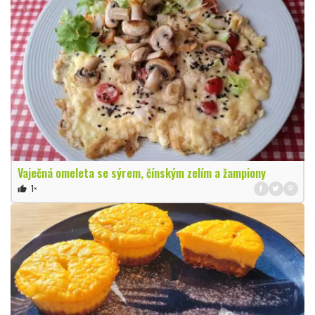
Vaječná omeleta se sýrem, čínským zelím a žampiony
1×
thumb_up