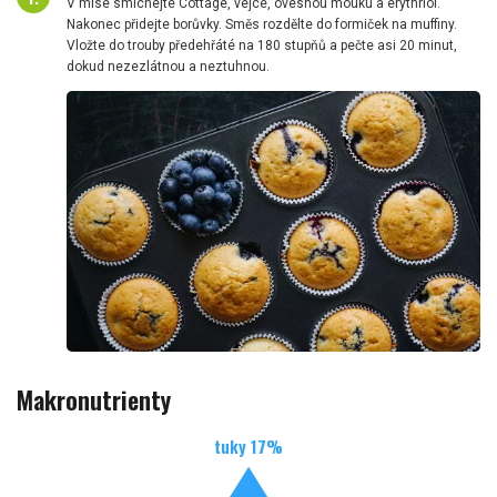
V míse smíchejte Cottage, vejce, ovesnou mouku a erythriol.
Nakonec přidejte borůvky. Směs rozdělte do formiček na muffiny.
Vložte do trouby předehřáté na 180 stupňů a pečte asi 20 minut,
dokud nezezlátnou a neztuhnou.
Makronutrienty
tuky
17
%