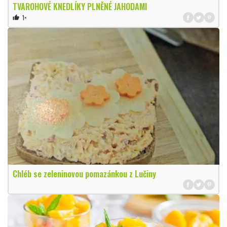
TVAROHOVÉ KNEDLÍKY PLNĚNÉ JAHODAMI
1×
thumb_up
Chléb se zeleninovou pomazánkou z Lučiny