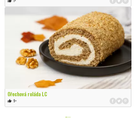
1×
thumb_up
Ořechová roláda LC
9×
thumb_up