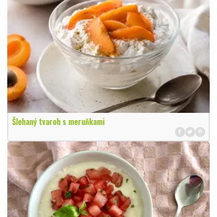
Šlehaný tvaroh s meruňkami