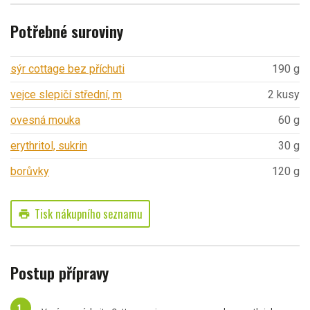
Potřebné suroviny
sýr cottage bez příchuti
190 g
vejce slepičí střední, m
2 kusy
ovesná mouka
60 g
erythritol, sukrin
30 g
borůvky
120 g
Tisk nákupního seznamu
print
Postup přípravy