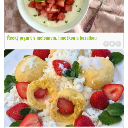
Řecký jogurt s melounem, limetkou a bazalkou