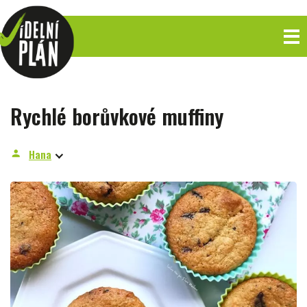
Rychlé borůvkové muffiny
Hana
person