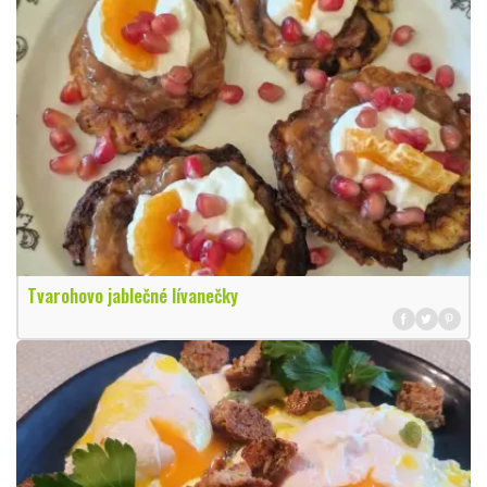
Tvarohovo jablečné lívanečky