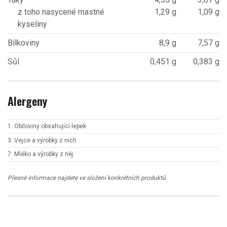
z toho nasycené mastné
1,29 g
1,09 g
kyseliny
Bílkoviny
8,9 g
7,57 g
Sůl
0,451 g
0,383 g
Alergeny
1. Obiloviny obsahující lepek
3. Vejce a výrobky z nich
7. Mléko a výrobky z něj
Přesné informace najdete ve složení konkrétních produktů