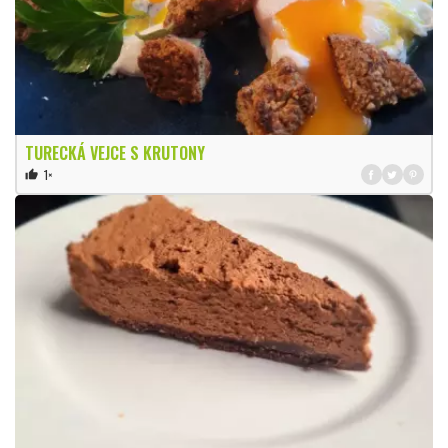
TURECKÁ VEJCE S KRUTONY
1×
thumb_up