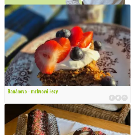
Banánovo - mrkvové řezy