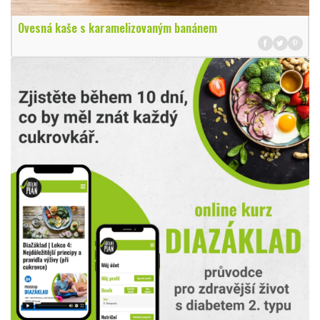
Ovesná kaše s karamelizovaným banánem