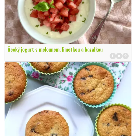
Řecký jogurt s melounem, limetkou a bazalkou