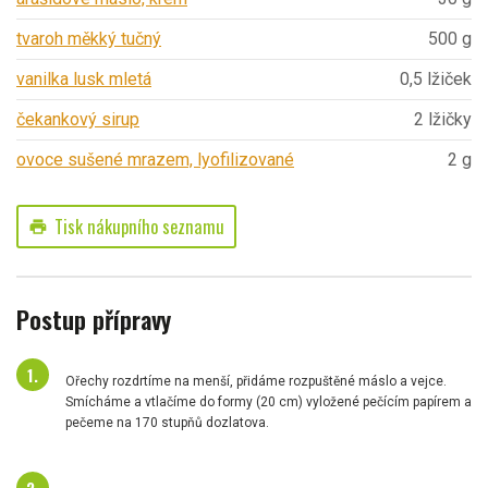
tvaroh měkký tučný
500 g
vanilka lusk mletá
0,5 lžiček
čekankový sirup
2 lžičky
ovoce sušené mrazem, lyofilizované
2 g
Tisk nákupního seznamu
print
Postup přípravy
Ořechy rozdrtíme na menší, přidáme rozpuštěné máslo a vejce.
Smícháme a vtlačíme do formy (20 cm) vyložené pečícím papírem a
pečeme na 170 stupňů dozlatova.