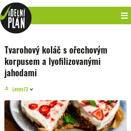
Tvarohový koláč s ořechovým
korpusem a lyofilizovanými
jahodami
Lenny73
person