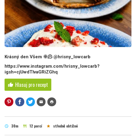
Krásný den Všem 🌞🫠 @hrisny_lowcarb
https://www.instagram.com/hrisny_lowcarb?
igsh=cjUwdTlvaGRiZGhq
Hlasuj pro recept
thumb_up
mail
print
30m
12 porcí
středně obtížné
schedule
restaurant
star