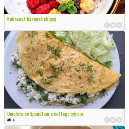
Kokosové kakaové chipsy
Omeleta se špenátem a cottage sýrem
1×
thumb_up