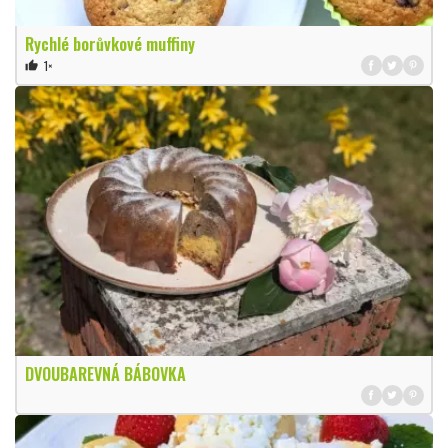
Rychlé borůvkové muffiny
1×
thumb_up
DVOUBAREVNÁ BÁBOVKA