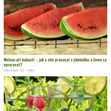
Meloun při hubnutí – jak s ním pracovat v jídelníčku a čemu se
vyvarovat?
Jídelní plán · 29. 7. 2026