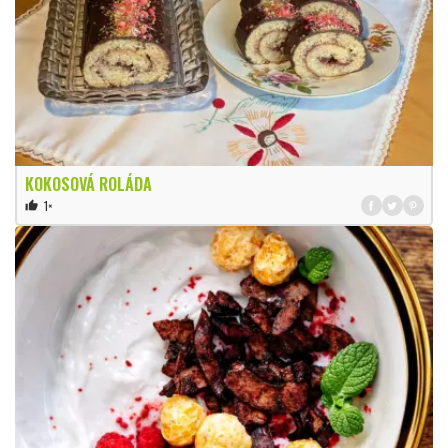
KOKOSOVÁ ROLÁDA
1×
thumb_up