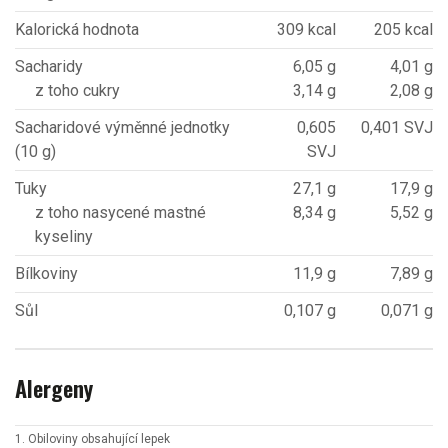
Kalorická hodnota
309 kcal
205 kcal
Sacharidy
6,05 g
4,01 g
z toho cukry
3,14 g
2,08 g
Sacharidové výměnné jednotky
0,605
0,401 SVJ
(10 g)
SVJ
Tuky
27,1 g
17,9 g
z toho nasycené mastné
8,34 g
5,52 g
kyseliny
Bílkoviny
11,9 g
7,89 g
Sůl
0,107 g
0,071 g
Alergeny
1. Obiloviny obsahující lepek