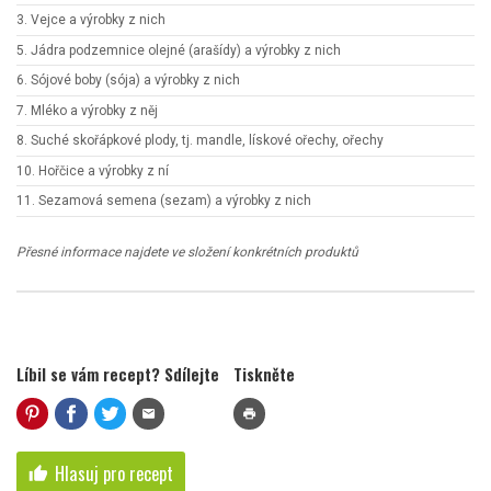
3. Vejce a výrobky z nich
5. Jádra podzemnice olejné (arašídy) a výrobky z nich
6. Sójové boby (sója) a výrobky z nich
7. Mléko a výrobky z něj
8. Suché skořápkové plody, tj. mandle, lískové ořechy, ořechy
10. Hořčice a výrobky z ní
11. Sezamová semena (sezam) a výrobky z nich
Přesné informace najdete ve složení konkrétních produktů
Líbil se vám recept? Sdílejte
Tiskněte
mail
print
Hlasuj pro recept
thumb_up