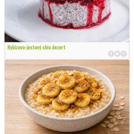
Rybízovo-jostový chia dezert