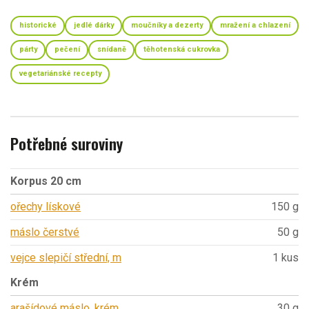
historické
jedlé dárky
moučníky a dezerty
mražení a chlazení
párty
pečení
snídaně
těhotenská cukrovka
vegetariánské recepty
Potřebné suroviny
Korpus 20 cm
ořechy lískové
150 g
máslo čerstvé
50 g
vejce slepičí střední, m
1 kus
Krém
arašídové máslo, krém
30 g