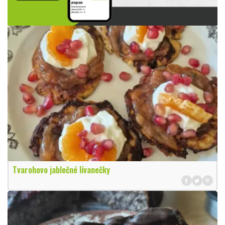
Tvarohovo jablečné lívanečky