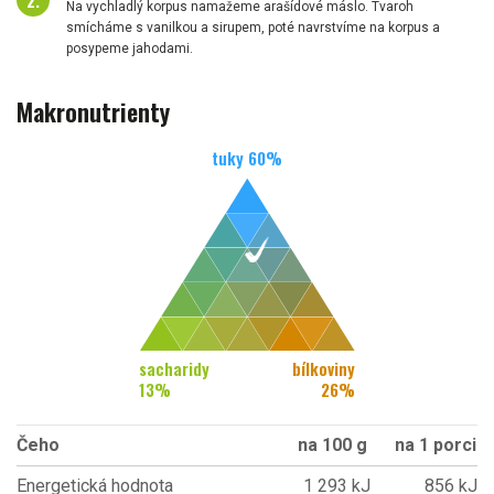
Na vychladlý korpus namažeme arašídové máslo. Tvaroh
smícháme s vanilkou a sirupem, poté navrstvíme na korpus a
posypeme jahodami.
Makronutrienty
tuky
60
%
sacharidy
bílkoviny
13
%
26
%
Čeho
na 100 g
na 1 porci
Energetická hodnota
1 293 kJ
856 kJ