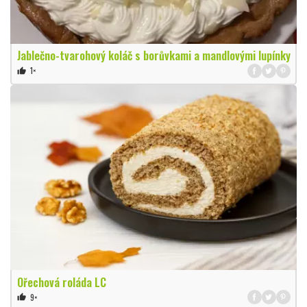
Jablečno-tvarohový koláč s borůvkami a mandlovými lupínky
1×
thumb_up
Ořechová roláda LC
9×
thumb_up