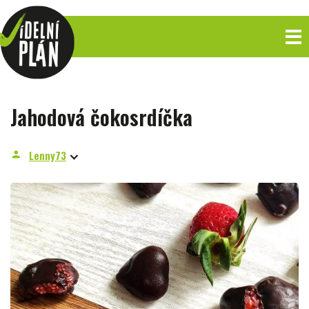
Jahodová čokosrdíčka
Lenny73
person