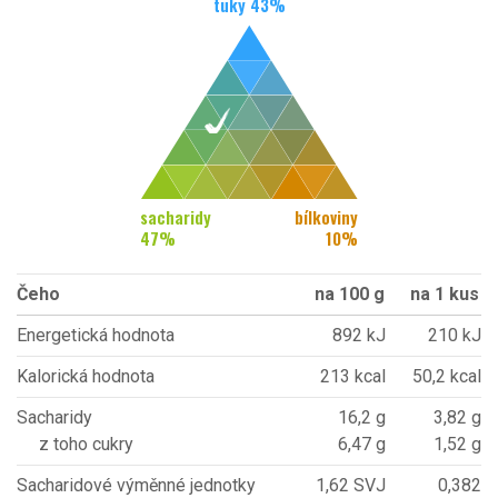
tuky
43
%
sacharidy
bílkoviny
47
%
10
%
Čeho
na 100 g
na 1 kus
Energetická hodnota
892 kJ
210 kJ
Kalorická hodnota
213 kcal
50,2 kcal
Sacharidy
16,2 g
3,82 g
z toho cukry
6,47 g
1,52 g
Sacharidové výměnné jednotky
1,62 SVJ
0,382