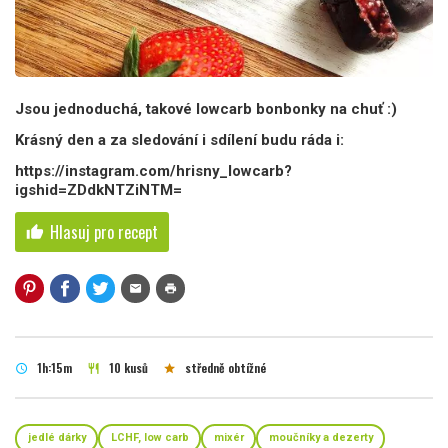
Jsou jednoduchá, takové lowcarb bonbonky na chuť :)
Krásný den a za sledování i sdílení budu ráda i:
https://instagram.com/hrisny_lowcarb?
igshid=ZDdkNTZiNTM=
Hlasuj pro recept
thumb_up
mail
print
1h:15m
10 kusů
středně obtížné
schedule
restaurant
star
jedlé dárky
LCHF, low carb
mixér
moučníky a dezerty