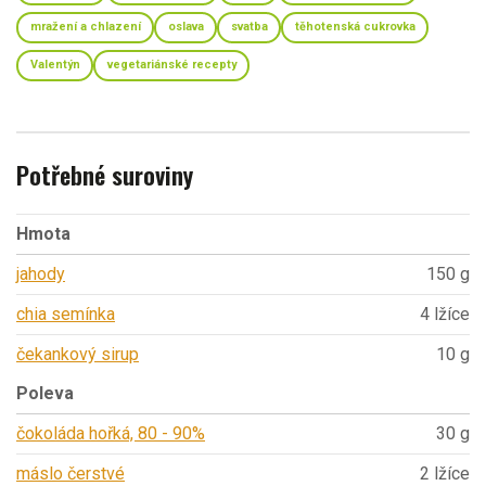
mražení a chlazení
oslava
svatba
těhotenská cukrovka
Valentýn
vegetariánské recepty
Potřebné suroviny
Hmota
jahody
150 g
chia semínka
4 lžíce
čekankový sirup
10 g
Poleva
čokoláda hořká, 80 - 90%
30 g
máslo čerstvé
2 lžíce