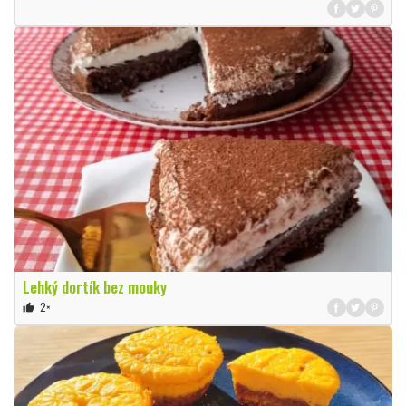
Lehký dortík bez mouky
2×
thumb_up