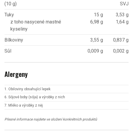
(10 g)
SVJ
Tuky
15 g
3,53 g
z toho nasycené mastné
6,98 g
1,64 g
kyseliny
Bílkoviny
3,55 g
0,837 g
Sůl
0,009 g
0,002 g
Alergeny
1. Obiloviny obsahující lepek
6. Sójové boby (sója) a výrobky z nich
7. Mléko a výrobky z něj
Přesné informace najdete ve složení konkrétních produktů