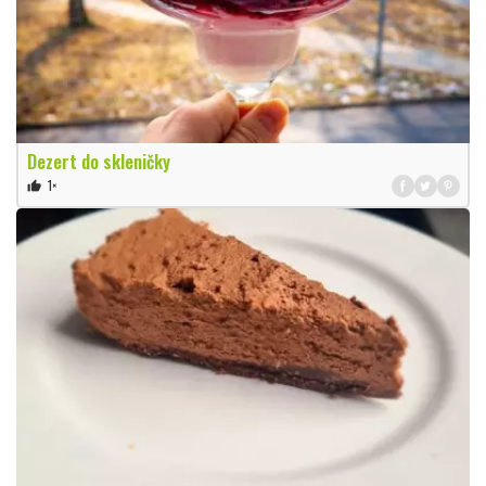
Dezert do skleničky
1×
thumb_up