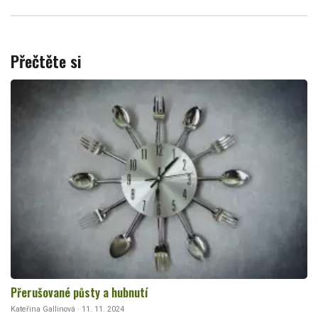
Přečtěte si
Přerušované půsty a hubnutí
Kateřina Gallinová · 11. 11. 2024