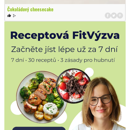
Čokoládový cheesecake
3×
thumb_up