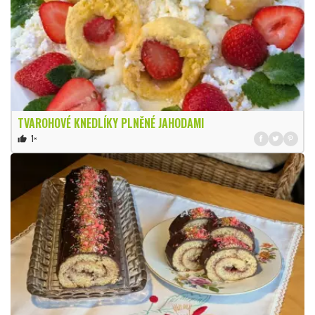
TVAROHOVÉ KNEDLÍKY PLNĚNÉ JAHODAMI
1×
thumb_up