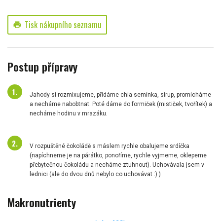
Tisk nákupního seznamu
print
Postup přípravy
Jahody si rozmixujeme, přidáme chia semínka, sirup, promícháme
a necháme nabobtnat. Poté dáme do formiček (mističek, tvořítek) a
necháme hodinu v mrazáku.
V rozpuštěné čokoládě s máslem rychle obalujeme srdíčka
(napíchneme je na párátko, ponoříme, rychle vyjmeme, oklepeme
přebytečnou čokoládu a necháme ztuhnout). Uchovávala jsem v
lednici (ale do dvou dnů nebylo co uchovávat :) )
Makronutrienty