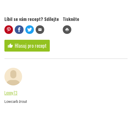
Líbil se vám recept? Sdílejte
Tiskněte
mail
print
Hlasuj pro recept
thumb_up
Lenny73
Lowcarb žrout