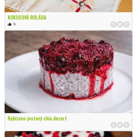
KOKOSOVÁ ROLÁDA
1×
thumb_up
Rybízovo-jostový chia dezert