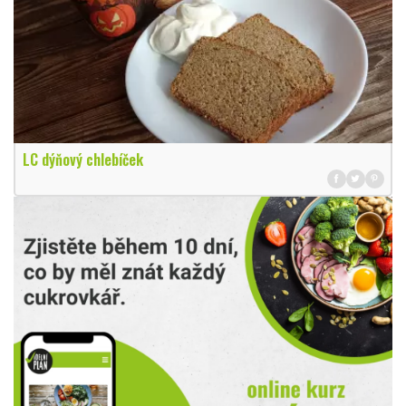
LC dýňový chlebíček