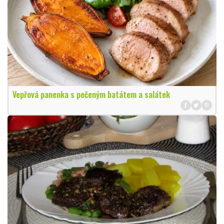
Vepřová panenka s pečeným batátem a salátek