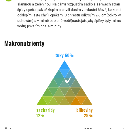
slaninou a zeleninou. Na pánvi rozpustím sádlo a ze všech stran
špízy opeču, pak přiklopím a chvíli dusím ve vlastní šťávě, ke konci
odklopím ještě chvíli opékám. U chřestu odkrojím 2-3 cm(odkrojky
schovám) a v mírně osolené vodě(nastojato,aby špičky byly mimo
vodu) povařím cca 4 minuty.
Makronutrienty
tuky
60
%
sacharidy
bílkoviny
12
%
28
%