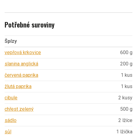
Potřebné suroviny
Špízy
vepřová krkovice
600 g
slanina anglická
200 g
červená paprika
1 kus
žlutá paprika
1 kus
cibule
2 kusy
chřest zelený
500 g
sádlo
2 lžíce
sůl
1 lžička