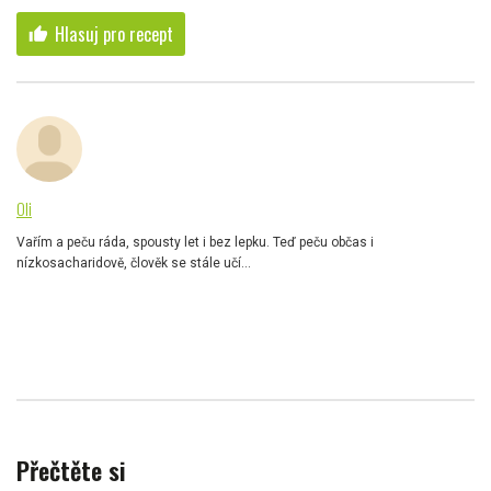
Hlasuj pro recept
thumb_up
Oli
Vařím a peču ráda, spousty let i bez lepku. Teď peču občas i
nízkosacharidově, člověk se stále učí...
Přečtěte si