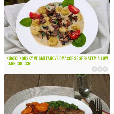
KUŘECÍ KOUSKY VE SMETANOVÉ OMÁČCE SE ŠPENÁTEM A LOW
CARB GNOCCHI