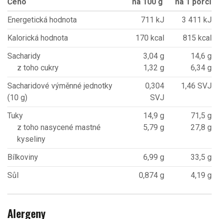
Čeho
na 100 g
na 1 porci
Energetická hodnota
711 kJ
3 411 kJ
Kalorická hodnota
170 kcal
815 kcal
Sacharidy
3,04 g
14,6 g
z toho cukry
1,32 g
6,34 g
Sacharidové výměnné jednotky
0,304
1,46 SVJ
(10 g)
SVJ
Tuky
14,9 g
71,5 g
z toho nasycené mastné
5,79 g
27,8 g
kyseliny
Bílkoviny
6,99 g
33,5 g
Sůl
0,874 g
4,19 g
Alergeny