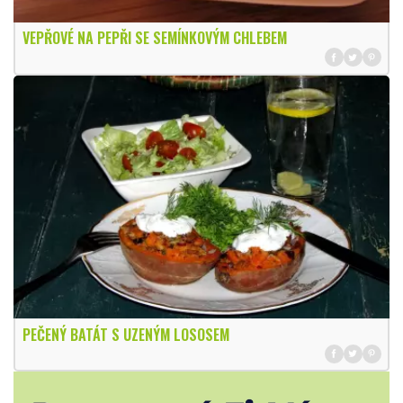
VEPŘOVÉ NA PEPŘI SE SEMÍNKOVÝM CHLEBEM
PEČENÝ BATÁT S UZENÝM LOSOSEM