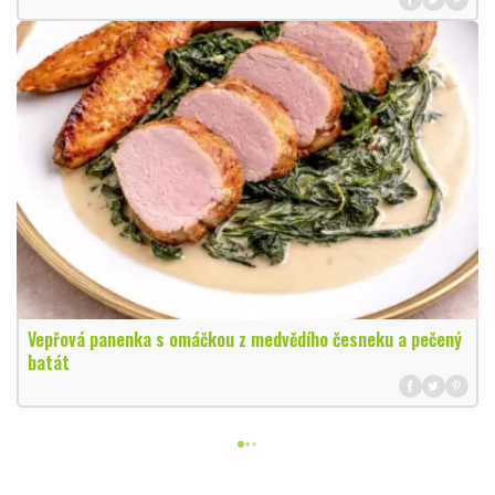
Vepřová panenka s omáčkou z medvědího česneku a pečený
batát