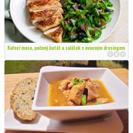
Kuřecí maso, pečený batát a salátek s ovocným dresingem