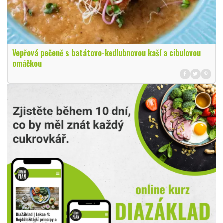
Vepřová pečeně s batátovo-kedlubnovou kaší a cibulovou
omáčkou