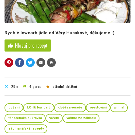
Rychlé lowcarb jídlo od Věry Husákové, děkujeme :)
Hlasuj pro recept
thumb_up
mail
print
20m
4 porce
středně obtížné
schedule
restaurant
star
dušení
LCHF, low carb
obědy a večeře
orestování
primal
těhotenská cukrovka
vaření
vaříme ze základu
záchranářské recepty