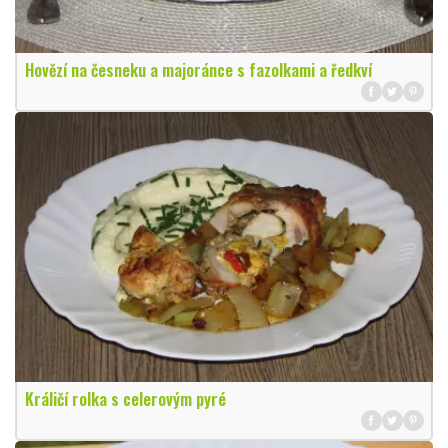
Hovězí na česneku a majoránce s fazolkami a ředkví
Králičí rolka s celerovým pyré