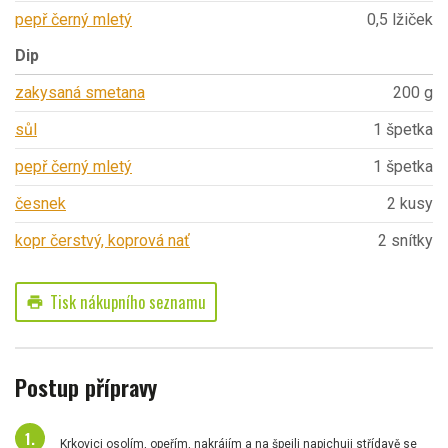
pepř černý mletý
0,5 lžiček
Dip
zakysaná smetana
200 g
sůl
1 špetka
pepř černý mletý
1 špetka
česnek
2 kusy
kopr čerstvý, koprová nať
2 snítky
Tisk nákupního seznamu
print
Postup přípravy
Krkovici osolím, opeřím, nakrájím a na špejli napichuji střídavě se