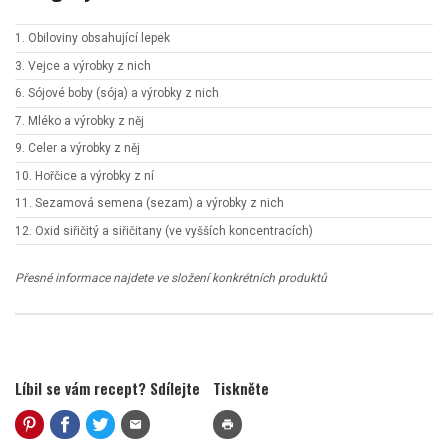
1. Obiloviny obsahující lepek
3. Vejce a výrobky z nich
6. Sójové boby (sója) a výrobky z nich
7. Mléko a výrobky z něj
9. Celer a výrobky z něj
10. Hořčice a výrobky z ní
11. Sezamová semena (sezam) a výrobky z nich
12. Oxid siřičitý a siřičitany (ve vyšších koncentracích)
Přesné informace najdete ve složení konkrétních produktů
Líbil se vám recept? Sdílejte
Tiskněte
mail
print