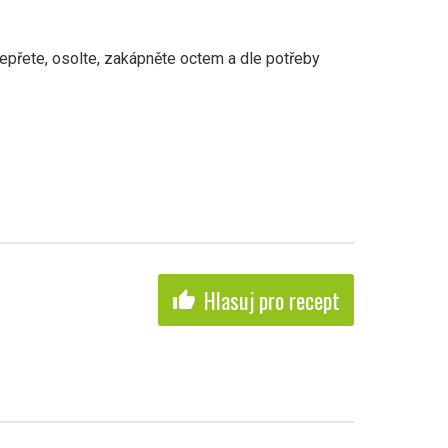
pepřete, osolte, zakápněte octem a dle potřeby
Hlasuj pro recept
thumb_up