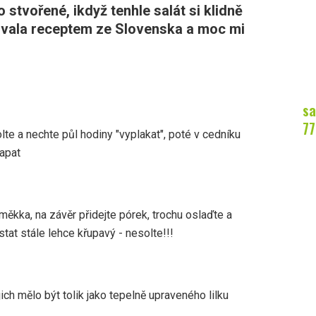
o stvořené, ikdyž tenhle salát si klidně
rovala receptem ze Slovenska a moc mi
sa
77
olte a nechte půl hodiny "vyplakat", poté v cedníku
apat
 měkka, na závěr přidejte pórek, trochu oslaďte a
tat stále lehce křupavý - nesolte!!!
ich mělo být tolik jako tepelně upraveného lilku