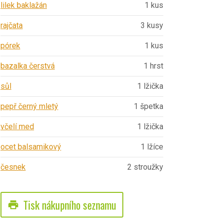
lilek baklažán
1 kus
rajčata
3 kusy
pórek
1 kus
bazalka čerstvá
1 hrst
sůl
1 lžička
pepř černý mletý
1 špetka
včelí med
1 lžička
ocet balsamikový
1 lžíce
česnek
2 stroužky
Tisk nákupního seznamu
print