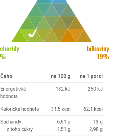
charidy
bílkoviny
%
19
%
Čeho
na 100 g
na 1 porci
Energetická
132 kJ
260 kJ
hodnota
Kalorická hodnota
31,5 kcal
62,1 kcal
Sacharidy
6,61 g
13 g
z toho cukry
1,51 g
2,98 g