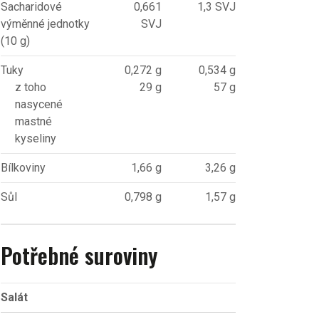
Sacharidové
0,661
1,3 SVJ
výměnné jednotky
SVJ
(10 g)
Tuky
0,272 g
0,534 g
z toho
29 g
57 g
nasycené
mastné
kyseliny
Bílkoviny
1,66 g
3,26 g
Sůl
0,798 g
1,57 g
Potřebné suroviny
Salát