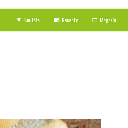
Soutěže
Recepty
Magazín
emoji_events
menu_book
newspaper