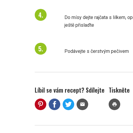
Do mísy dejte rajčata s lilkem, o
ještě přislaďte
Podávejte s čerstvým pečivem
Líbil se vám recept? Sdílejte
Tiskněte
mail
print