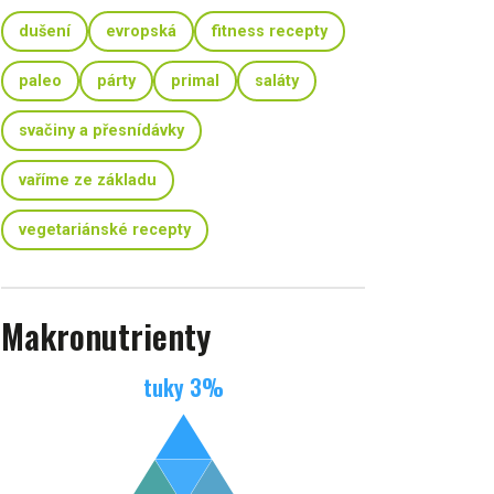
dušení
evropská
fitness recepty
paleo
párty
primal
saláty
svačiny a přesnídávky
vaříme ze základu
vegetariánské recepty
Makronutrienty
tuky
3
%