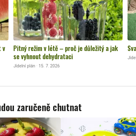
t v
Pitný režim v létě – proč je důležitý a jak
Sva
se vyhnout dehydrataci
Jíde
Jídelní plán · 15. 7. 2026
budou zaručeně chutnat