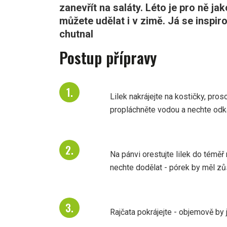
zanevřít na saláty. Léto je pro ně jak
můžete udělat i v zimě. Já se inspi
chutnal
Postup přípravy
Lilek nakrájejte na kostičky, pros
propláchněte vodou a nechte odk
Na pánvi orestujte lilek do téměř
nechte dodělat - pórek by měl zůs
Rajčata pokrájejte - objemově by j