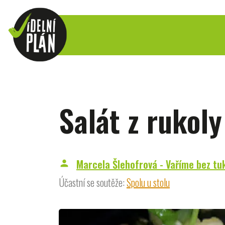
Salát z rukol
Marcela Šlehofrová - Vaříme bez tu
person
Účastní se soutěže:
Spolu u stolu