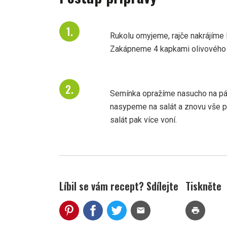
Rukolu omyjeme, rajče nakrájíme
Zakápneme 4 kapkami olivového o
Semínka opražíme nasucho na pán
nasypeme na salát a znovu vše 
salát pak více voní.
Líbil se vám recept? Sdílejte
Tiskněte
mail
print