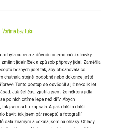
- Vaříme bez tuku
jsem byla nucena z důvodu onemocnění slinivky
a změnit jídelníček a způsob přípravy jídel. Zaměřila
eceptů běžných jídel tak, aby obsahovala co
om chutnala stejně, podobně nebo dokonce ještě
řípravě. Tento postup se osvědčil a již několik let
sad. Jak šel čas, zjistila jsem, že některá jídla
 se po nich cítíme lépe než dřív. Abych
tak jsem si ho zapsala. A pak další a další.
o bavit, tak jsem pár receptů a fotografií
eptů dala známým a čekala jsem na ohlasy. Ohlasy