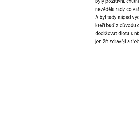
byly pozitivní, chut
nevěděla rady co vaři
A byl tady nápad vyd
kteří buď z důvodu 
dodržovat dietu s n
jen žít zdravěji a tře