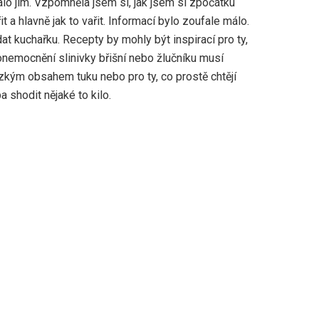
nalo jim. Vzpomněla jsem si, jak jsem si zpočátku
t a hlavně jak to vařit. Informací bylo zoufale málo.
at kuchařku. Recepty by mohly být inspirací pro ty,
onemocnění slinivky břišní nebo žlučníku musí
ízkým obsahem tuku nebo pro ty, co prostě chtějí
ba shodit nějaké to kilo.