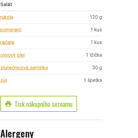
Salát
rukola
120 g
pomeranč
1 kus
rajčata
1 kus
olivový olej
1 lžička
slunečnicová semínka
30 g
sůl
1 špetka
Tisk nákupního seznamu
print
Alergeny