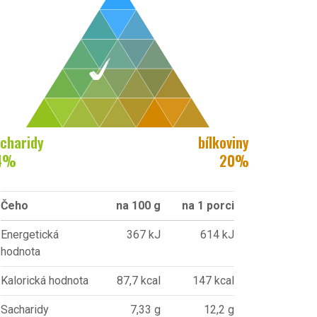
charidy
bílkoviny
4
%
20
%
Čeho
na 100 g
na 1 porci
Energetická
367 kJ
614 kJ
hodnota
Kalorická hodnota
87,7 kcal
147 kcal
Sacharidy
7,33 g
12,2 g