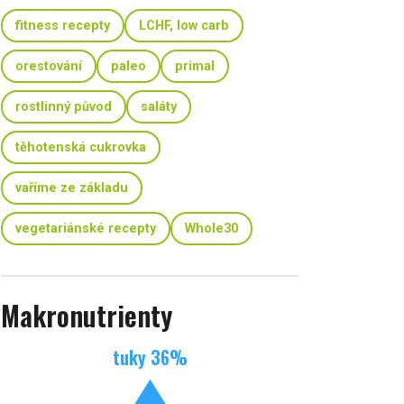
fitness recepty
LCHF, low carb
orestování
paleo
primal
rostlinný původ
saláty
těhotenská cukrovka
vaříme ze základu
vegetariánské recepty
Whole30
Makronutrienty
tuky
36
%