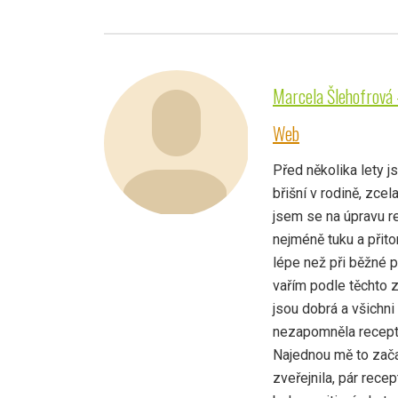
Marcela Šlehofrová 
Web
Před několika lety 
břišní v rodině, zcel
jsem se na úpravu r
nejméně tuku a přit
lépe než při běžné p
vařím podle těchto zá
jsou dobrá a všichni
nezapomněla recept, 
Najednou mě to začal
zveřejnila, pár rec