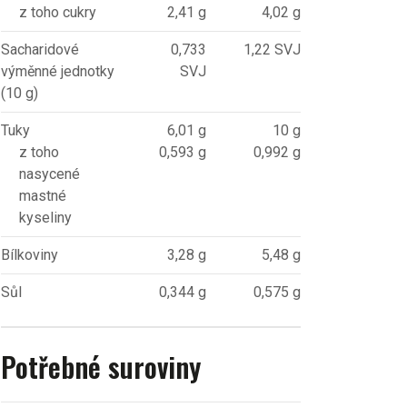
z toho cukry
2,41 g
4,02 g
Sacharidové
0,733
1,22 SVJ
výměnné jednotky
SVJ
(10 g)
Tuky
6,01 g
10 g
z toho
0,593 g
0,992 g
nasycené
mastné
kyseliny
Bílkoviny
3,28 g
5,48 g
Sůl
0,344 g
0,575 g
Potřebné suroviny