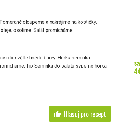
 Pomeranč oloupeme a nakrájíme na kostičky.
leje, osolíme. Salát promícháme.
vi do světle hnědé barvy. Horká semínka
sa
promícháme. Tip Semínka do salátu sypeme horká,
4
Hlasuj pro recept
thumb_up