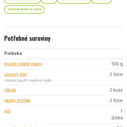
záchranářské recepty
Potřebné suroviny
Polévka
hovězí mleté maso
500 g
olivový olej
2 lžíce
můžete použít i vepřové sádlo
cibule
2 kusy
rajský protlak
2 lžíce
sůl
1
lžička