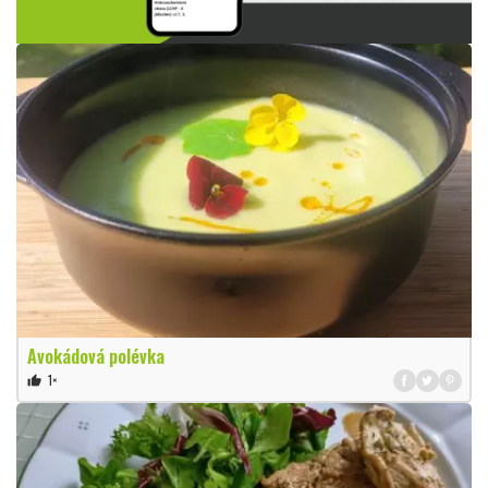
Avokádová polévka
1×
thumb_up