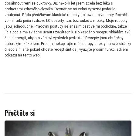
dosáhnout remise cukrovky. Již několik let jsem zcela bez léků s
hodnotami zdravého člověka. Rovněž se mi velmi výrazně podařilo
zhubnout. Ráda předělávám klasické recepty do low carb varianty. Rovněž
velmi ráda peču i zdravé LC dezerty, tzn. bez cukru a mouky. Moje recepty
jsou jednoduché. Pracovní postupy se snažím psát velmi podrobně, takže
jídla podle mě zvládne uvařit i začátečník. Do každého receptu vkládám svůj
čas a energii, aby pro vás byl výsledek perfektní. Recepty jsou chráněny
autorským zákonem. Prosím, nekopírujte mé postupy a texty na své stránky
či sociální sítě; pokud chcete recept šířit dál, využijte prosím funkci sdílení
odkazu na tento web.
Přečtěte si