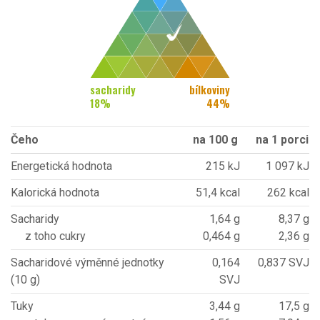
sacharidy
bílkoviny
18
%
44
%
Čeho
na 100 g
na 1 porci
Energetická hodnota
215 kJ
1 097 kJ
Kalorická hodnota
51,4 kcal
262 kcal
Sacharidy
1,64 g
8,37 g
z toho cukry
0,464 g
2,36 g
Sacharidové výměnné jednotky
0,164
0,837 SVJ
(10 g)
SVJ
Tuky
3,44 g
17,5 g