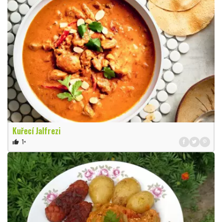
Kuřecí Jalfrezi
1×
thumb_up