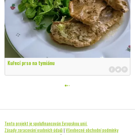
Kuřecí prso na tymiánu
Tento projekt je spolufinancován Evropskou unií.
Zásady zpracování osobních údajů
|
Všeobecné obchodní podmínky