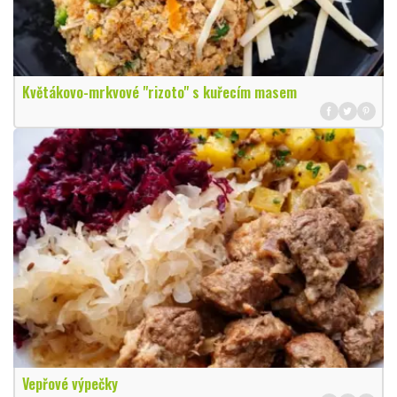
Květákovo-mrkvové "rizoto" s kuřecím masem
Vepřové výpečky