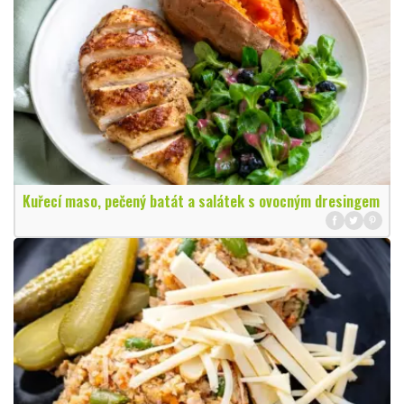
Kuřecí maso, pečený batát a salátek s ovocným dresingem