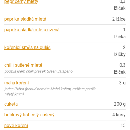
pepř černý mletý
0,3
lžiček
paprika sladká mletá
2 lžíce
paprika sladká mletá uzená
1
lžička
kořenicí směs na guláš
2
lžičky
chilli sušené mleté
0,3
použila jsem chilli prášek Green Jalapeño
lžiček
mahá koření
3 g
jedna lžička (pokud nemáte Mahá koření, můžete použít
mletý kmín)
cuketa
200 g
bobkový list celý sušený
4 kusy
nové koření
15