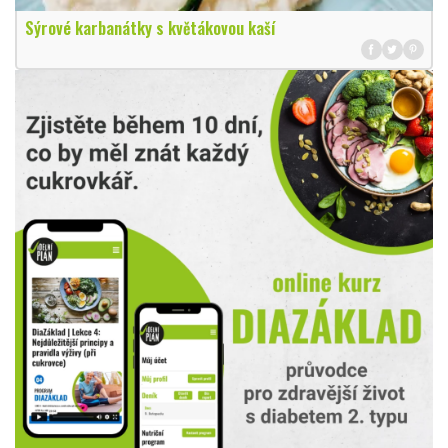
Sýrové karbanátky s květákovou kaší