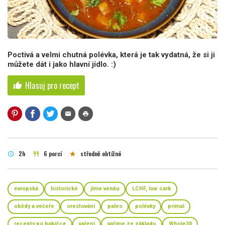
Poctivá a velmi chutná polévka, která je tak vydatná, že si ji
můžete dát i jako hlavní jídlo. :)
Hlasuj pro recept
thumb_up
mail
print
2h
6 porcí
středně obtížné
schedule
restaurant
star
evropská
historické
jíme venku
LCHF, low carb
obědy a večeře
orestování
paleo
polévky
primal
recepty po babičce
vaření
vaříme ze základu
Whole30