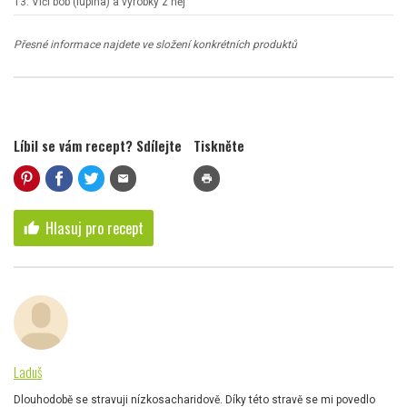
13. Vlčí bob (lupina) a výrobky z něj
Přesné informace najdete ve složení konkrétních produktů
Líbil se vám recept? Sdílejte
Tiskněte
mail
print
Hlasuj pro recept
thumb_up
Laduš
Dlouhodobě se stravuji nízkosacharidově. Díky této stravě se mi povedlo