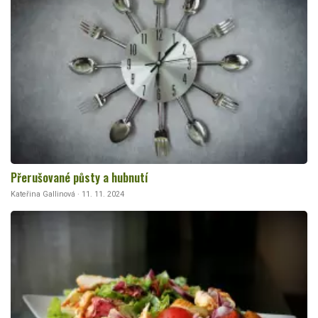
Přerušované půsty a hubnutí
Kateřina Gallinová · 11. 11. 2024