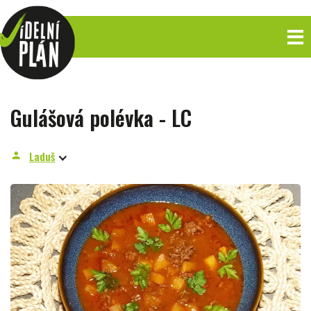
Gulášová polévka - LC
Laduš
person