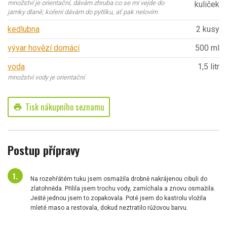
množství je orientační, dávám zhruba co se mi vejde do
kuliček
jamky dlaně; koření dávám do pytlíku, ať pak nelovím
kedlubna
2 kusy
vývar hovězí domácí
500 ml
voda
1,5 litr
množství vody je orientační
Tisk nákupního seznamu
print
Postup přípravy
Na rozehřátém tuku jsem osmažila drobně nakrájenou cibuli do
zlatohněda. Přilila jsem trochu vody, zamíchala a znovu osmažila.
Ještě jednou jsem to zopakovala. Poté jsem do kastrolu vložila
mleté maso a restovala, dokud neztratilo růžovou barvu.