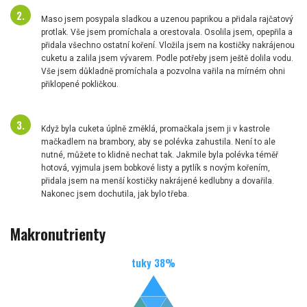
Maso jsem posypala sladkou a uzenou paprikou a přidala rajčatový
protlak. Vše jsem promíchala a orestovala. Osolila jsem, opepřila a
přidala všechno ostatní koření. Vložila jsem na kostičky nakrájenou
cuketu a zalila jsem vývarem. Podle potřeby jsem ještě dolila vodu.
Vše jsem důkladně promíchala a pozvolna vařila na mírném ohni
přiklopené pokličkou.
Když byla cuketa úplně změklá, promačkala jsem ji v kastrole
mačkadlem na brambory, aby se polévka zahustila. Není to ale
nutné, můžete to klidně nechat tak. Jakmile byla polévka téměř
hotová, vyjmula jsem bobkové listy a pytlík s novým kořením,
přidala jsem na menší kostičky nakrájené kedlubny a dovařila.
Nakonec jsem dochutila, jak bylo třeba.
Makronutrienty
tuky
38
%