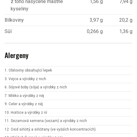
z toho nasycené mastné
1,56 g
7,94 g
kyseliny
Bílkoviny
3,97 g
20,2 g
Sůl
0,266 g
1,36 g
Alergeny
1. Obiloviny obsahující lepek
3. Vejce a výrobky z nich
6. Sójové boby (sója) a výrobky z nich
7. Mléko a výrobky z něj
9. Celer a výrobky z něj
10. Hořčice a výrobky z ní
11. Sezamová semena (sezam) a výrobky z nich
12. Oxid siřičitý a siřičitany (ve vyšších koncentracích)