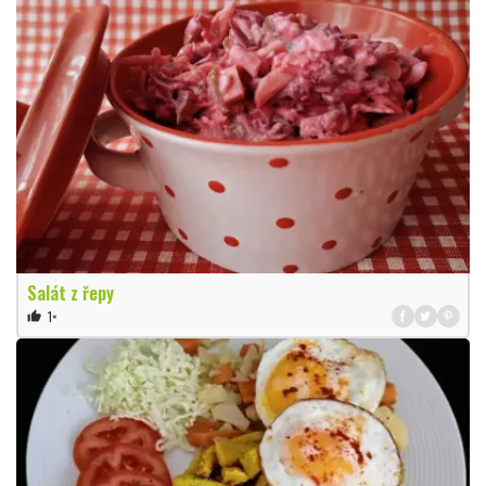
Salát z řepy
1×
thumb_up