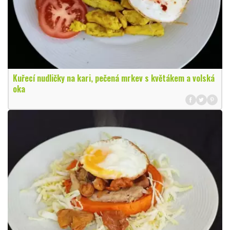
Kuřecí nudličky na kari, pečená mrkev s květákem a volská
oka