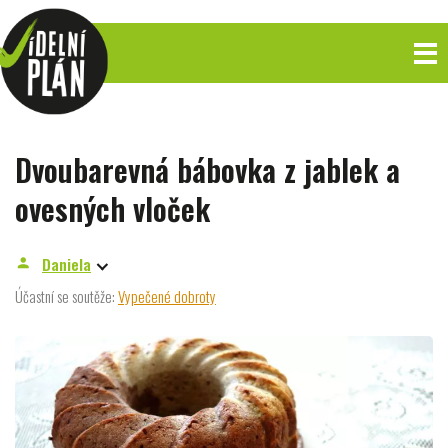
Dvoubarevná bábovka z jablek a
ovesných vloček
Daniela
person
Účastní se soutěže:
Vypečené dobroty