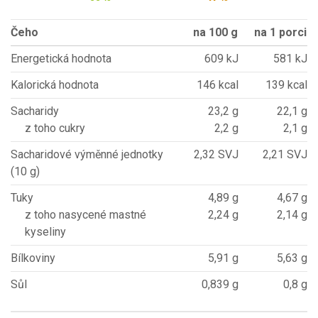
Čeho
na 100 g
na 1 porci
Energetická hodnota
609 kJ
581 kJ
Kalorická hodnota
146 kcal
139 kcal
Sacharidy
23,2 g
22,1 g
z toho cukry
2,2 g
2,1 g
Sacharidové výměnné jednotky
2,32 SVJ
2,21 SVJ
(10 g)
Tuky
4,89 g
4,67 g
z toho nasycené mastné
2,24 g
2,14 g
kyseliny
Bílkoviny
5,91 g
5,63 g
Sůl
0,839 g
0,8 g