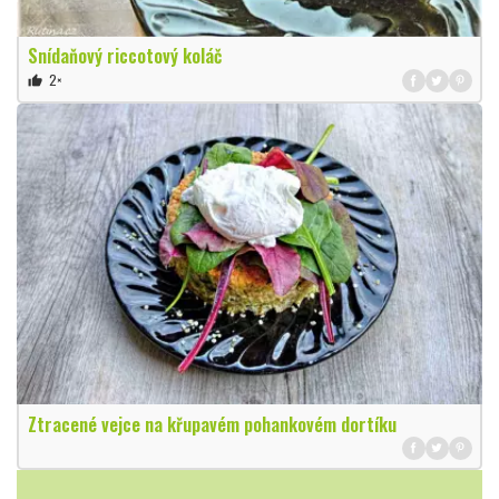
Snídaňový riccotový koláč
2×
thumb_up
Ztracené vejce na křupavém pohankovém dortíku