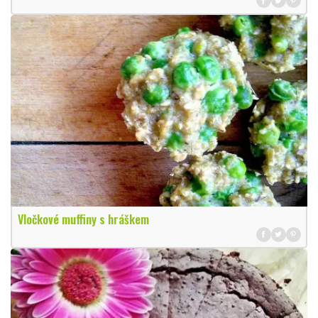
Vločkové muffiny s hráškem