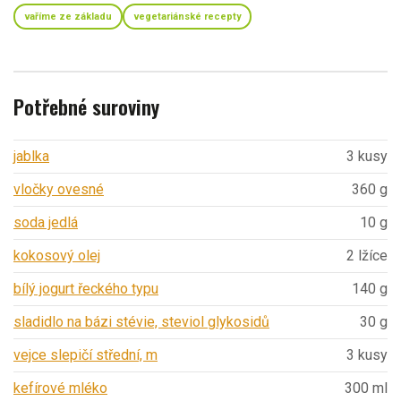
vaříme ze základu
vegetariánské recepty
Potřebné suroviny
jablka
3 kusy
vločky ovesné
360 g
soda jedlá
10 g
kokosový olej
2 lžíce
bílý jogurt řeckého typu
140 g
sladidlo na bázi stévie, steviol glykosidů
30 g
vejce slepičí střední, m
3 kusy
kefírové mléko
300 ml