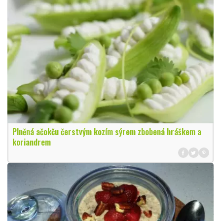
Plněná ačokču čerstvým kozím sýrem zbobená hráškem a
koriandrem