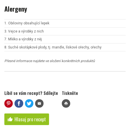
Alergeny
1. Obiloviny obsahující lepek
3. Vejce a výrobky z nich
7. Mléko a výrobky z něj
8. Suché skořápkové plody, tj. mandle, lískové ořechy, ořechy
Přesné informace najdete ve složení konkrétních produktů
Líbil se vám recept? Sdílejte
Tiskněte
mail
print
Hlasuj pro recept
thumb_up