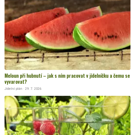
Meloun při hubnutí – jak s ním pracovat v jídelníčku a čemu se
vyvarovat?
Jídelní plán · 29. 7. 2026