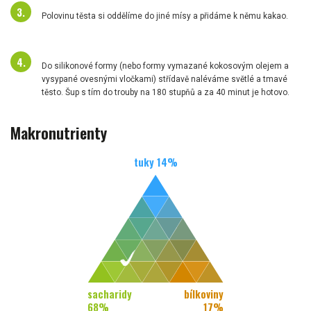
Polovinu těsta si oddělíme do jiné mísy a přidáme k němu kakao.
Do silikonové formy (nebo formy vymazané kokosovým olejem a
vysypané ovesnými vločkami) střídavě naléváme světlé a tmavé
těsto. Šup s tím do trouby na 180 stupňů a za 40 minut je hotovo.
Makronutrienty
tuky
14
%
sacharidy
bílkoviny
68
%
17
%