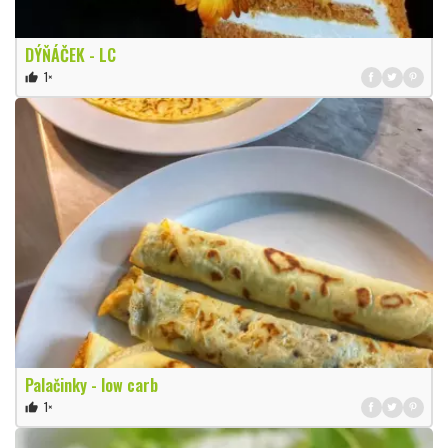
DÝŇÁČEK - LC
1×
thumb_up
Palačinky - low carb
1×
thumb_up