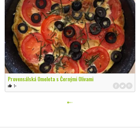
Provensálská Omeleta s Černými Olivami
1×
thumb_up