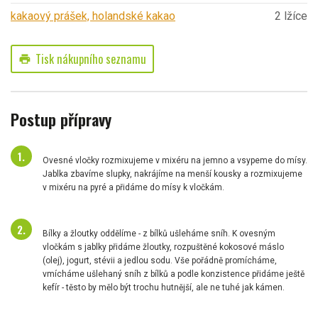
kakaový prášek, holandské kakao
2 lžíce
Tisk nákupního seznamu
print
Postup přípravy
Ovesné vločky rozmixujeme v mixéru na jemno a vsypeme do mísy.
Jablka zbavíme slupky, nakrájíme na menší kousky a rozmixujeme
v mixéru na pyré a přidáme do mísy k vločkám.
Bílky a žloutky oddělíme - z bílků ušleháme sníh. K ovesným
vločkám s jablky přidáme žloutky, rozpuštěné kokosové máslo
(olej), jogurt, stévii a jedlou sodu. Vše pořádně promícháme,
vmícháme ušlehaný sníh z bílků a podle konzistence přidáme ještě
kefír - těsto by mělo být trochu hutnější, ale ne tuhé jak kámen.