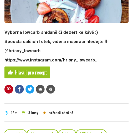
Výborná lowcarb snídaně či dezert ke kávě :)
Spousta dalších fotek, videí a inspiraci hledejte ⬇️
@hrisny_lowcarb
https://www.instagram.com/hrisny_lowcarb...
Hlasuj pro recept
thumb_up
mail
print
15m
3 kusy
středně obtížné
schedule
restaurant
star