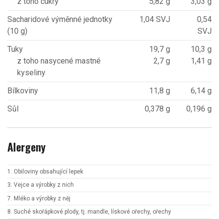
z toho cukry
5,82 g
3,03 g
Sacharidové výměnné jednotky
1,04 SVJ
0,54
(10 g)
SVJ
Tuky
19,7 g
10,3 g
z toho nasycené mastné
2,7 g
1,41 g
kyseliny
Bílkoviny
11,8 g
6,14 g
Sůl
0,378 g
0,196 g
Alergeny
1. Obiloviny obsahující lepek
3. Vejce a výrobky z nich
7. Mléko a výrobky z něj
8. Suché skořápkové plody, tj. mandle, lískové ořechy, ořechy