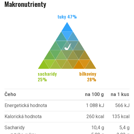
Makronutrienty
tuky
47
%
sacharidy
bílkoviny
25
%
28
%
Čeho
na 100 g
na 1 kus
Energetická hodnota
1 088 kJ
566 kJ
Kalorická hodnota
260 kcal
135 kcal
Sacharidy
10,4 g
5,4 g