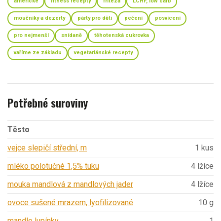
americké
fitness recepty
fritéza
LCHF, low carb
moučníky a dezerty
párty pro děti
pečení
posvícení
pro nejmenší
snídaně
těhotenská cukrovka
vaříme ze základu
vegetariánské recepty
Potřebné suroviny
Těsto
vejce slepičí střední, m
1 kus
mléko polotučné 1,5% tuku
4 lžíce
mouka mandlová z mandlových jader
4 lžíce
ovoce sušené mrazem, lyofilizované
10 g
mandle lupínky
1