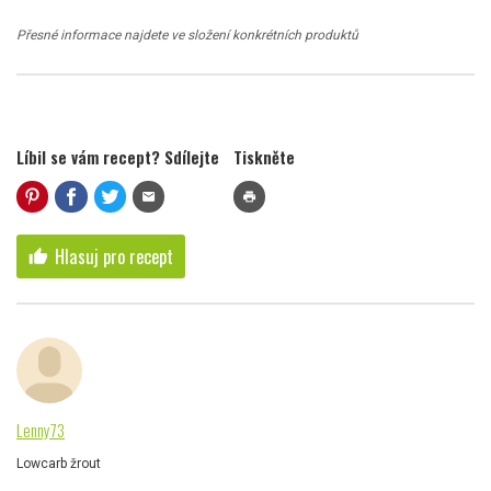
Přesné informace najdete ve složení konkrétních produktů
Líbil se vám recept? Sdílejte
Tiskněte
mail
print
Hlasuj pro recept
thumb_up
Lenny73
Lowcarb žrout