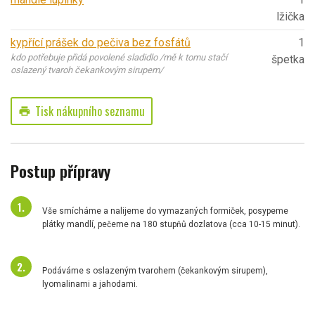
lžička
kypřící prášek do pečiva bez fosfátů
1
kdo potřebuje přidá povolené sladidlo /mě k tomu stačí
špetka
oslazený tvaroh čekankovým sirupem/
Tisk nákupního seznamu
print
Postup přípravy
Vše smícháme a nalijeme do vymazaných formiček, posypeme
plátky mandlí, pečeme na 180 stupňů dozlatova (cca 10-15 minut).
Podáváme s oslazeným tvarohem (čekankovým sirupem),
lyomalinami a jahodami.