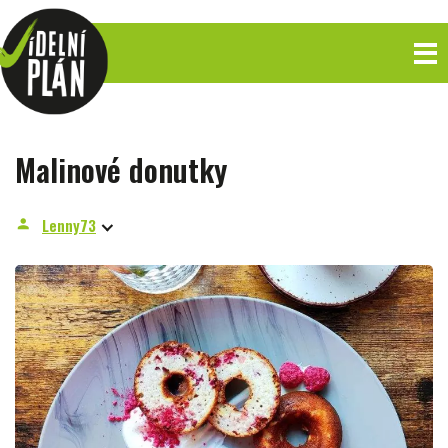
Malinové donutky
Lenny73
person