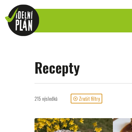
Recepty
215
výsledků
Zrušit filtry
highlight_off