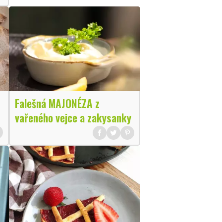
Falešná MAJONÉZA z
vařeného vejce a zakysanky