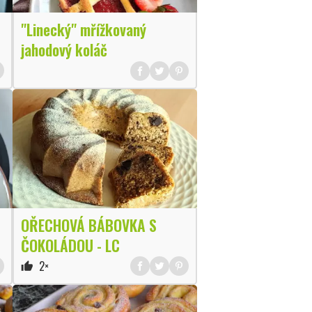
"Linecký" mřížkovaný
jahodový koláč
OŘECHOVÁ BÁBOVKA S
ČOKOLÁDOU - LC
2×
thumb_up