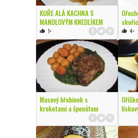
KUŘE ALÁ KACHNA S
Ořech
MANDLOVÝM KNEDLÍKEM
skořic
1×
4×
thumb_up
thumb_up
Masový hřebínek s
Oříšk
kroketami a špenátem
lískov