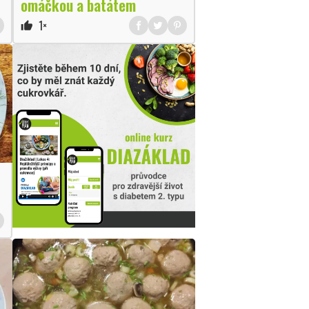
omáčkou a batátem
1×
thumb_up