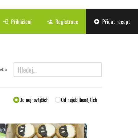
Přihlášení
Registrace
Přidat recept
login
person_add
add_circle
search
ebo
Od nejnovějších
Od nejoblíbenějších