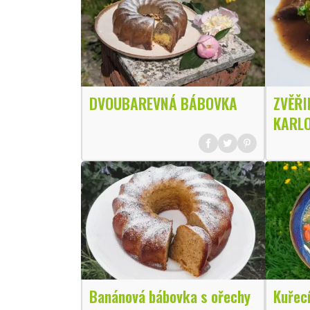
DVOUBAREVNÁ BÁBOVKA
ZVĚŘI
KARLO
Banánová bábovka s ořechy
Kuřec