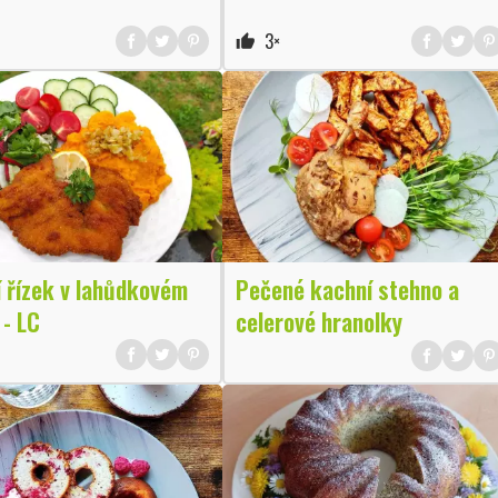
3×
thumb_up
 řízek v lahůdkovém
Pečené kachní stehno a
 - LC
celerové hranolky