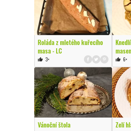
Knedl
Roláda z mletého kuřecího
masem 
masa - LC
3×
6×
thumb_up
thumb_up
Vánoční štola
Zelí h