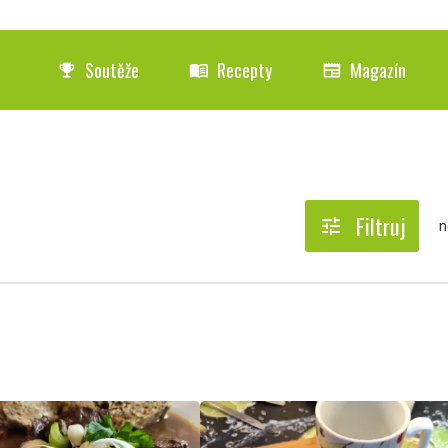
Soutěže
Recepty
Magazín
emoji_events
menu_book
newspaper
Filtruj
tune
n