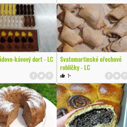
ádovo-kávový dort - LC
Svatomartinské ořechové
rohlíčky - LC
1×
thumb_up