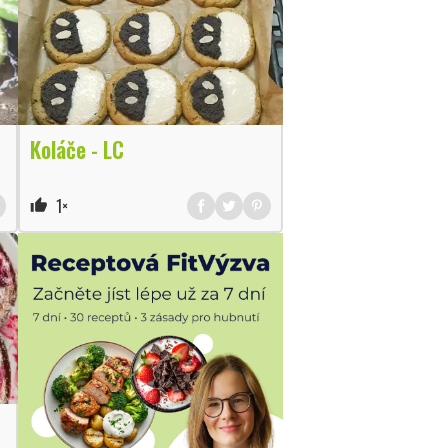
Koláče - LC
1×
thumb_up