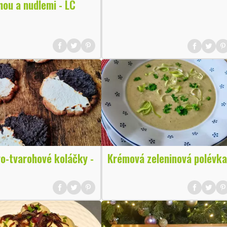
nou a nudlemi - LC
o-tvarohové koláčky -
Krémová zeleninová polévka