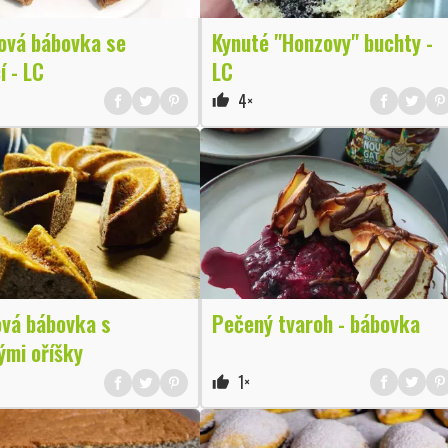
ová bábovka se
Kynuté "Honzovy" buchty -
í - LC
LC
4×
thumb_up
ová bábovka s
Pečený tvaroh - bábovka
ými oříšky
1×
thumb_up