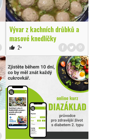
Vývar z kachních drůbků a
masové knedlíčky
2×
thumb_up