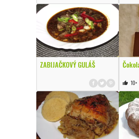
ZABIJAČKOVÝ GULÁŠ
Čokol
10×
thumb_up