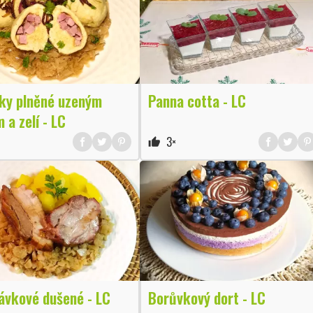
íky plněné uzeným
Panna cotta - LC
a zelí - LC
3×
thumb_up
lávkové dušené - LC
Borůvkový dort - LC