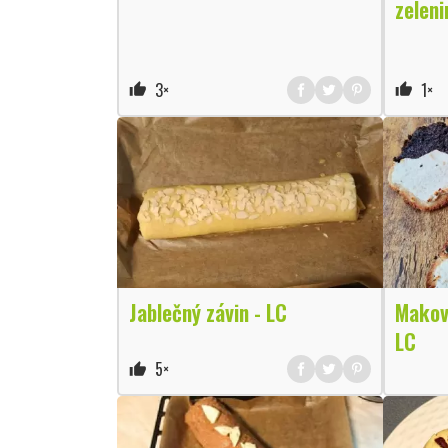
zeleni
3×
1×
thumb_up
thumb_up
Jablečný závin - LC
Makov
LC
5×
thumb_up