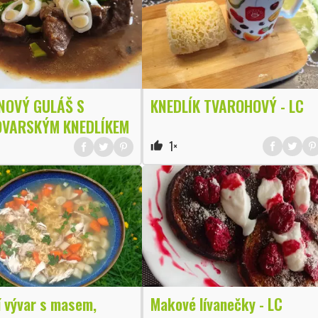
NOVÝ GULÁŠ S
KNEDLÍK TVAROHOVÝ - LC
VARSKÝM KNEDLÍKEM
1×
thumb_up
í vývar s masem,
Makové lívanečky - LC