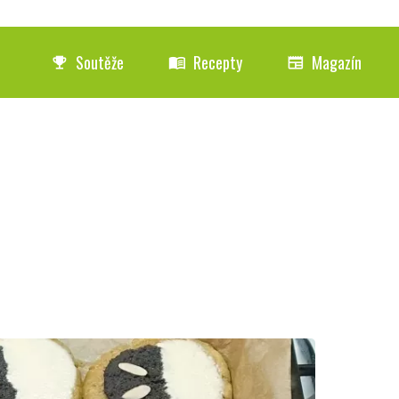
Soutěže
Recepty
Magazín
emoji_events
menu_book
newspaper