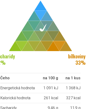
charidy
bílkoviny
2
%
33
%
Čeho
na 100 g
na 1 kus
Energetická hodnota
1 091 kJ
1 368 kJ
Kalorická hodnota
261 kcal
327 kcal
Sacharidy
9,46 g
11,9 g