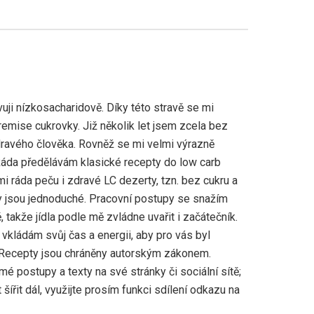
uji nízkosacharidově. Díky této stravě se mi
emise cukrovky. Již několik let jsem zcela bez
ravého člověka. Rovněž se mi velmi výrazně
Ráda předělávám klasické recepty do low carb
mi ráda peču i zdravé LC dezerty, tzn. bez cukru a
 jsou jednoduché. Pracovní postupy se snažím
 takže jídla podle mě zvládne uvařit i začátečník.
vkládám svůj čas a energii, aby pro vás byl
 Recepty jsou chráněny autorským zákonem.
mé postupy a texty na své stránky či sociální sítě;
šířit dál, využijte prosím funkci sdílení odkazu na