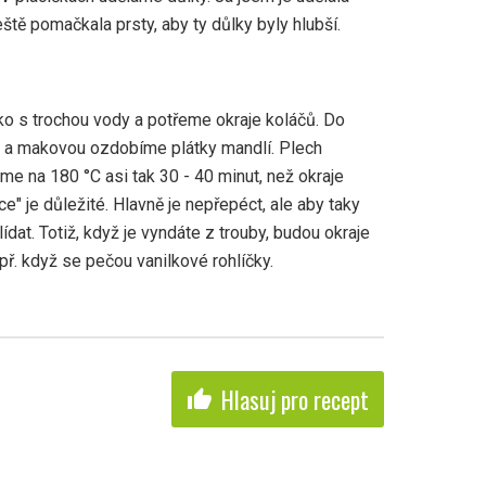
ště pomačkala prsty, aby ty důlky byly hlubší.
ko s trochou vody a potřeme okraje koláčů. Do
 a makovou ozdobíme plátky mandlí. Plech
me na 180 °C asi tak 30 - 40 minut, než okraje
e" je důležité. Hlavně je nepřepéct, ale aby taky
ídat. Totiž, když je vyndáte z trouby, budou okraje
př. když se pečou vanilkové rohlíčky.
Hlasuj pro recept
thumb_up