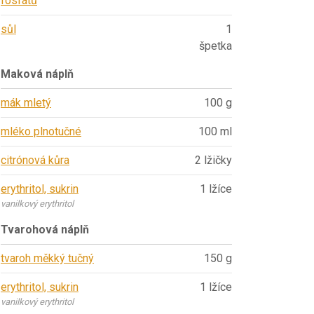
fosfátů
sůl
1
špetka
Maková náplň
mák mletý
100 g
mléko plnotučné
100 ml
citrónová kůra
2 lžičky
erythritol, sukrin
1 lžíce
vanilkový erythritol
Tvarohová náplň
tvaroh měkký tučný
150 g
erythritol, sukrin
1 lžíce
vanilkový erythritol