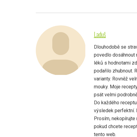
Laduš
Dlouhodobě se strav
povedlo dosáhnout r
léků s hodnotami zd
podařilo zhubnout. 
varianty. Rovněž vel
mouky. Moje recepty
psát velmi podrobně,
Do každého receptu 
výsledek perfektní.
Prosím, nekopírujte 
pokud chcete recept 
tento web.