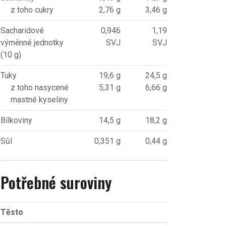
z toho cukry
2,76 g
3,46 g
Sacharidové
0,946
1,19
výměnné jednotky
SVJ
SVJ
(10 g)
Tuky
19,6 g
24,5 g
z toho nasycené
5,31 g
6,66 g
mastné kyseliny
Bílkoviny
14,5 g
18,2 g
Sůl
0,351 g
0,44 g
Potřebné suroviny
Těsto