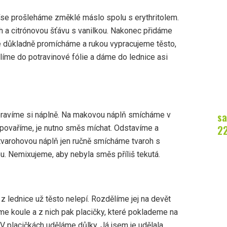
míse prošleháme změklé máslo spolu s erythritolem.
h a citrónovou šťávu s vanilkou. Nakonec přidáme
 důkladně promícháme a rukou vypracujeme těsto,
alíme do potravinové fólie a dáme do lednice asi
sa
pravíme si náplně. Na makovou náplň smícháme v
2
 povaříme, je nutno směs míchat. Odstavíme a
tvarohovou náplň jen ručně smícháme tvaroh s
ou. Nemixujeme, aby nebyla směs příliš tekutá.
 z lednice už těsto nelepí. Rozdělíme jej na devět
íme koule a z nich pak placičky, které poklademe na
V placičkách uděláme důlky. Já jsem je udělala