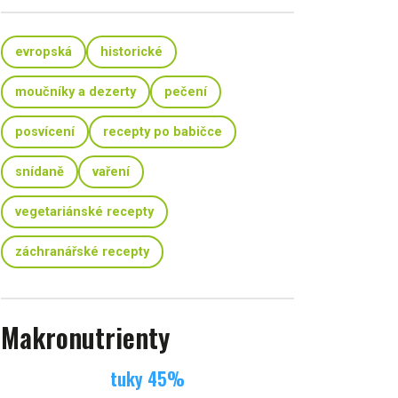
evropská
historické
moučníky a dezerty
pečení
posvícení
recepty po babičce
snídaně
vaření
vegetariánské recepty
záchranářské recepty
Makronutrienty
tuky
45
%