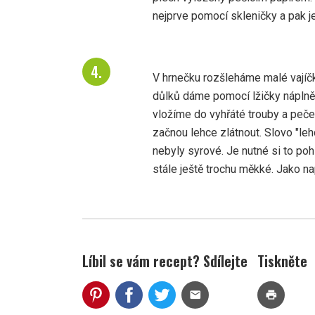
nejprve pomocí skleničky a pak je
V hrnečku rozšleháme malé vajíč
důlků dáme pomocí lžičky náplně
vložíme do vyhřáté trouby a peče
začnou lehce zlátnout. Slovo "lehc
nebyly syrové. Je nutné si to pohl
stále ještě trochu měkké. Jako na
Líbil se vám recept? Sdílejte
Tiskněte
mail
print