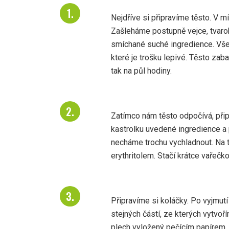
Nejdříve si připravíme těsto. V 
Zašleháme postupně vejce, tvaro
smíchané suché ingredience. Vše
které je trošku lepivé. Těsto zab
tak na půl hodiny.
Zatímco nám těsto odpočívá, při
kastrolku uvedené ingredience a
necháme trochu vychladnout. Na 
erythritolem. Stačí krátce vařečk
Připravíme si koláčky. Po vyjmutí
stejných částí, ze kterých vytvoř
plech vyložený pečícím papírem. 