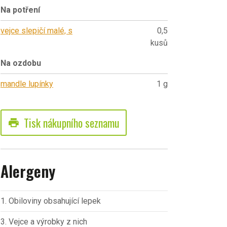
Na potření
vejce slepičí malé, s
0,5
kusů
Na ozdobu
mandle lupínky
1 g
Tisk nákupního seznamu
print
Alergeny
1. Obiloviny obsahující lepek
3. Vejce a výrobky z nich