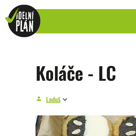
Koláče - LC
Laduš
person