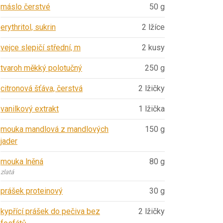
máslo čerstvé
50 g
erythritol, sukrin
2 lžíce
vejce slepičí střední, m
2 kusy
tvaroh měkký polotučný
250 g
citronová šťáva, čerstvá
2 lžičky
vanilkový extrakt
1 lžička
mouka mandlová z mandlových
150 g
jader
mouka lněná
80 g
zlatá
prášek proteinový
30 g
kypřící prášek do pečiva bez
2 lžičky