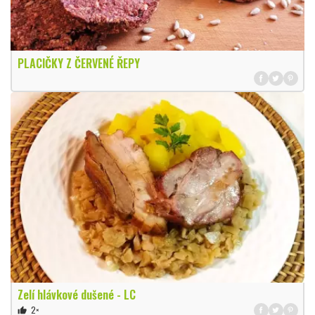
PLACIČKY Z ČERVENÉ ŘEPY
Zelí hlávkové dušené - LC
2×
thumb_up