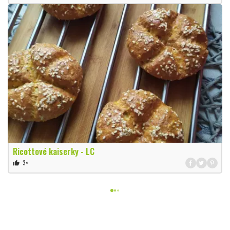
Ricottové kaiserky - LC
3×
thumb_up