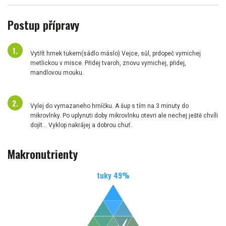
Postup přípravy
Vytřít hrnek tukem(sádlo máslo) Vejce, sůl, prdopeč vymichej
metlickou v misce. Přidej tvaroh, znovu vymichej, přidej,
mandlovou mouku.
Vylej do vymazaneho hrníčku. A šup s tím na 3 minuty do
mikrovlnky. Po uplynuti doby mikrovlnku otevri ale nechej ještě chvíli
dojít... Vyklop nakrájej a dobrou chuť.
Makronutrienty
tuky
49
%