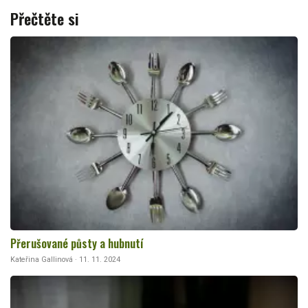
Přečtěte si
Přerušované půsty a hubnutí
Kateřina Gallinová · 11. 11. 2024