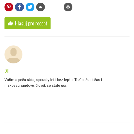
mail
print
Hlasuj pro recept
thumb_up
Oli
Vařím a peču ráda, spousty let i bez lepku. Teď peču občas i
nízkosacharidově, člověk se stále učí...