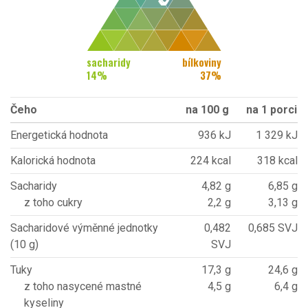
sacharidy
bílkoviny
14
%
37
%
Čeho
na 100 g
na 1 porci
Energetická hodnota
936 kJ
1 329 kJ
Kalorická hodnota
224 kcal
318 kcal
Sacharidy
4,82 g
6,85 g
z toho cukry
2,2 g
3,13 g
Sacharidové výměnné jednotky
0,482
0,685 SVJ
(10 g)
SVJ
Tuky
17,3 g
24,6 g
z toho nasycené mastné
4,5 g
6,4 g
kyseliny