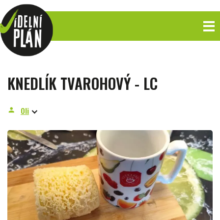
KNEDLÍK TVAROHOVÝ - LC
Oli
person