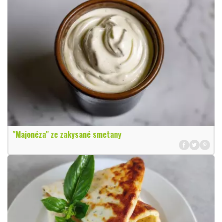
"Majonéza" ze zakysané smetany