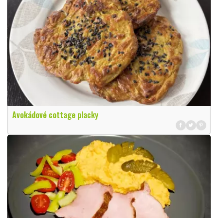
Avokádové cottage placky