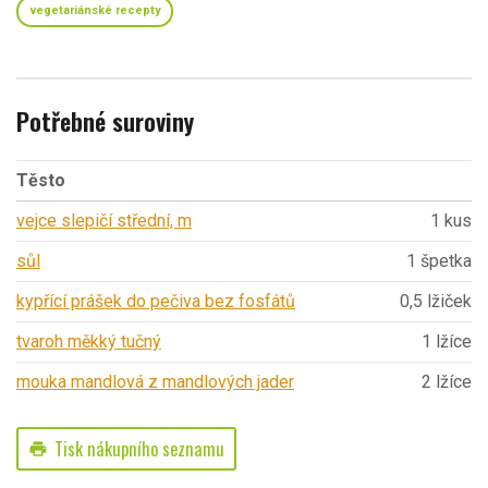
vegetariánské recepty
Potřebné suroviny
Těsto
vejce slepičí střední, m
1 kus
sůl
1 špetka
kypřící prášek do pečiva bez fosfátů
0,5 lžiček
tvaroh měkký tučný
1 lžíce
mouka mandlová z mandlových jader
2 lžíce
Tisk nákupního seznamu
print