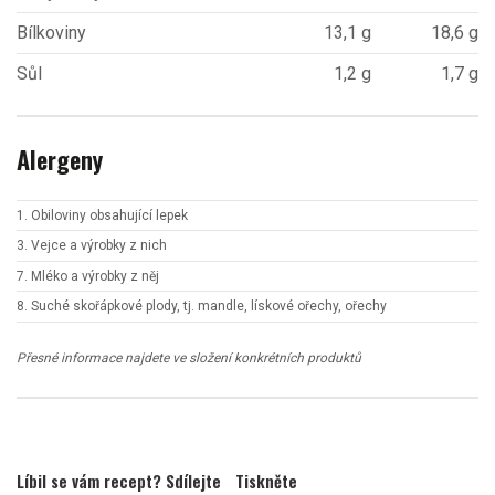
Bílkoviny
13,1 g
18,6 g
Sůl
1,2 g
1,7 g
Alergeny
1. Obiloviny obsahující lepek
3. Vejce a výrobky z nich
7. Mléko a výrobky z něj
8. Suché skořápkové plody, tj. mandle, lískové ořechy, ořechy
Přesné informace najdete ve složení konkrétních produktů
Líbil se vám recept? Sdílejte
Tiskněte