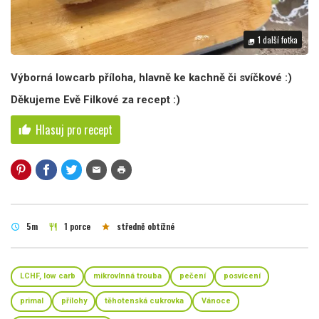
1 další fotka
photo_library
Výborná lowcarb příloha, hlavně ke kachně či svíčkové :)
Děkujeme Evě Filkové za recept :)
Hlasuj pro recept
thumb_up
mail
print
5m
1 porce
středně obtížné
schedule
restaurant
star
LCHF, low carb
mikrovlnná trouba
pečení
posvícení
primal
přílohy
těhotenská cukrovka
Vánoce