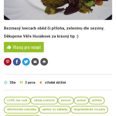
Bezmasý lowcarb oběd či příloha, zeleninu dle sezóny.
Děkujeme Věře Husákové za krásný tip :)
Hlasuj pro recept
thumb_up
mail
print
30m
2 porce
středně obtížné
schedule
restaurant
star
LCHF, low carb
obědy a večeře
pečení
primal
přílohy
těhotenská cukrovka
vaříme ze základu
vegetariánské recepty