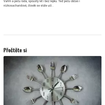
Vařím a peču ráda, spousty let i bez lepku. Teď peču občas i
nízkosacharidově, člověk se stále učí...
Přečtěte si