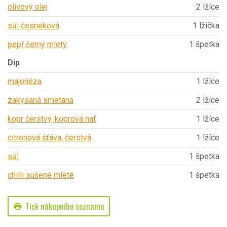
olivový olej
2 lžíce
sůl česneková
1 lžička
pepř černý mletý
1 špetka
Dip
majonéza
1 lžíce
zakysaná smetana
2 lžíce
kopr čerstvý, koprová nať
1 lžíce
citronová šťáva, čerstvá
1 lžíce
sůl
1 špetka
chilli sušené mleté
1 špetka
Tisk nákupního seznamu
print