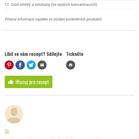
12. Oxid siřičitý a siřičitany (ve vyšších koncentracích)
Přesné informace najdete ve složení konkrétních produktů
Líbil se vám recept? Sdílejte
Tiskněte
mail
print
Hlasuj pro recept
thumb_up
Oli