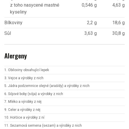
z toho nasycené mastné
0,546 g
4,63 g
kyseliny
Bílkoviny
2,2 g
18,6 g
Sůl
3,63 g
30,8 g
Alergeny
1. Obiloviny obsahující lepek
3. Vejce a výrobky z nich
5. Jádra podzemnice olejné (arašídy) a výrobky z nich
6. Sójové boby (sója) a výrobky z nich
7. Mléko a výrobky z něj
9. Celer a výrobky z něj
10. Hořčice a výrobky z ní
11. Sezamová semena (sezam) a výrobky z nich