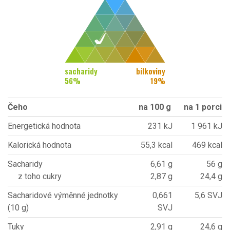
sacharidy
bílkoviny
56
%
19
%
Čeho
na 100 g
na 1 porci
Energetická hodnota
231 kJ
1 961 kJ
Kalorická hodnota
55,3 kcal
469 kcal
Sacharidy
6,61 g
56 g
z toho cukry
2,87 g
24,4 g
Sacharidové výměnné jednotky
0,661
5,6 SVJ
(10 g)
SVJ
Tuky
2,91 g
24,6 g