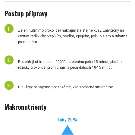
Postup přípravy
Zeleninu(mimo brokolice) nakrájím na stejné kusy, žampiony na
čtvrtky, ředkvíčky přepůlím, osolím, opepřím, poliji olejem a rukama
promíchám.
Rozehřeji si troubu na 220°C a zeleninu peču 15 minut, přidám
růžičky brokolice, promíchám a peču dalších 10-15 minut.
Dip - kopr si najemno posekáme, vše společně smícháme.
Makronutrienty
tuky
25
%