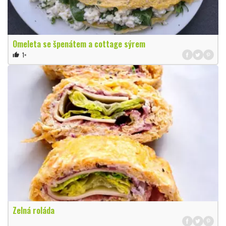
Omeleta se špenátem a cottage sýrem
1×
thumb_up
Zelná roláda