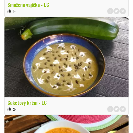
Smažená vajíčka - LC
1×
thumb_up
Cuketový krém - LC
2×
thumb_up