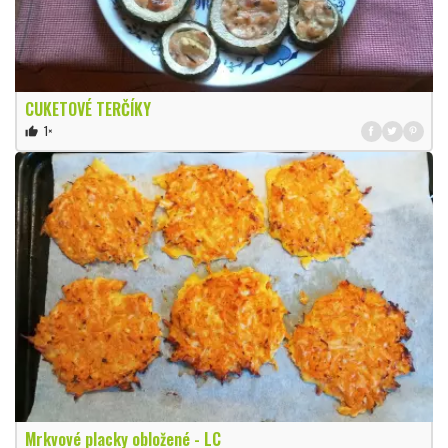
CUKETOVÉ TERČÍKY
1×
thumb_up
Mrkvové placky obložené - LC