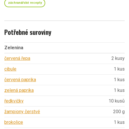
záchranářské recepty
Potřebné suroviny
Zelenina
červená řepa
2 kusy
cibule
1 kus
červená paprika
1 kus
zelená paprika
1 kus
ředkvičky
10 kusů
žampiony čerstvé
200 g
brokolice
1 kus