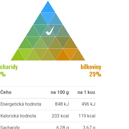
charidy
bílkoviny
%
29
%
Čeho
na 100 g
na 1 kus
Energetická hodnota
848 kJ
496 kJ
Kalorická hodnota
203 kcal
119 kcal
Sacharidy
6,28 g
3,67 g