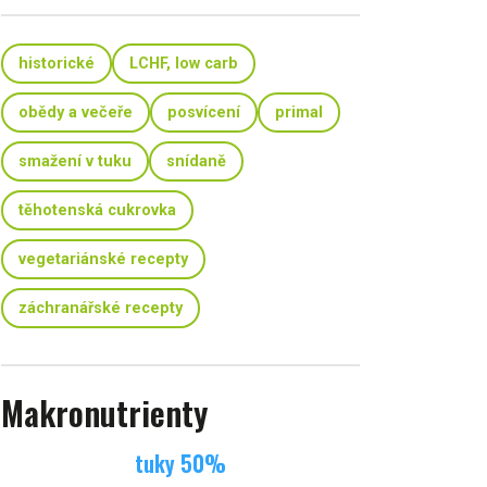
historické
LCHF, low carb
obědy a večeře
posvícení
primal
smažení v tuku
snídaně
těhotenská cukrovka
vegetariánské recepty
záchranářské recepty
Makronutrienty
tuky
50
%