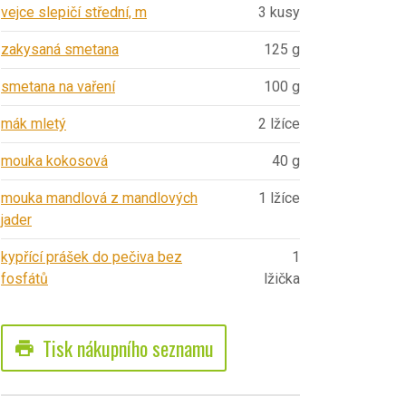
vejce slepičí střední, m
3 kusy
zakysaná smetana
125 g
smetana na vaření
100 g
mák mletý
2 lžíce
mouka kokosová
40 g
mouka mandlová z mandlových
1 lžíce
jader
kypřící prášek do pečiva bez
1
fosfátů
lžička
Tisk nákupního seznamu
print