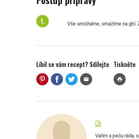
Vše smícháme, smažíme na ghí. Z
Líbil se vám recept? Sdílejte
Tiskněte
mail
print
Oli
Vařím a peču ráda, s