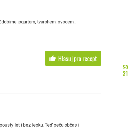
dobíme jogurtem, tvarohem, ovocem...
Hlasuj pro recept
thumb_up
sa
21
pousty let i bez lepku. Teď peču občas i