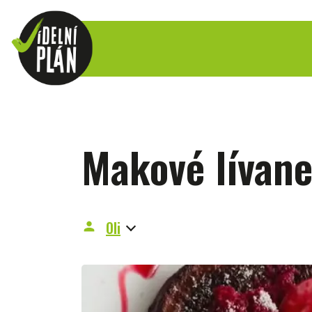
Makové lívane
Oli
person