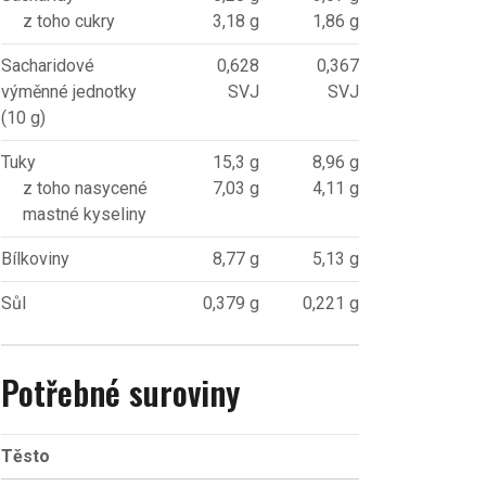
z toho cukry
3,18 g
1,86 g
Sacharidové
0,628
0,367
výměnné jednotky
SVJ
SVJ
(10 g)
Tuky
15,3 g
8,96 g
z toho nasycené
7,03 g
4,11 g
mastné kyseliny
Bílkoviny
8,77 g
5,13 g
Sůl
0,379 g
0,221 g
Potřebné suroviny
Těsto