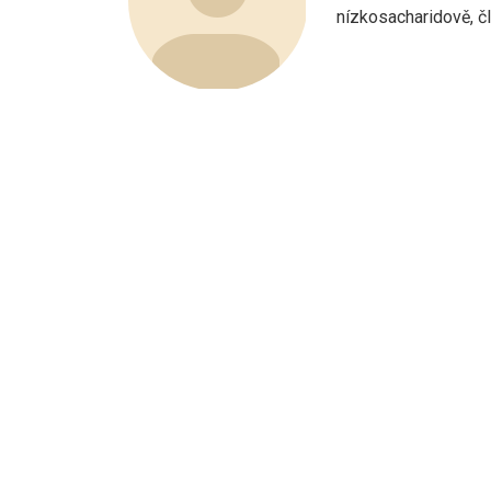
nízkosacharidově, člo