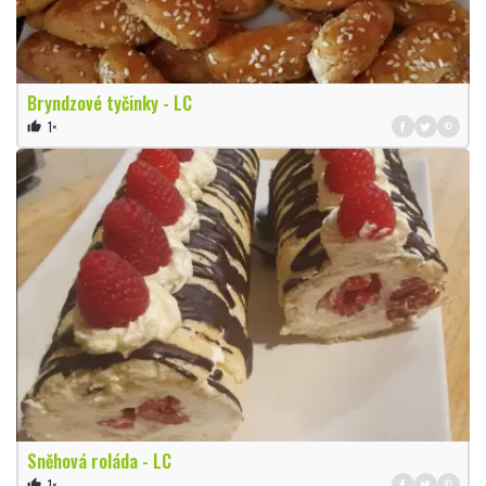
Bryndzové tyčinky - LC
1×
thumb_up
Sněhová roláda - LC
1×
thumb_up