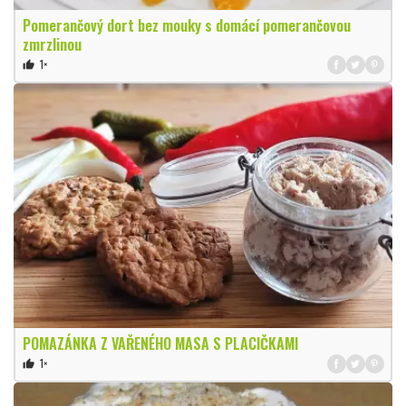
Pomerančový dort bez mouky s domácí pomerančovou
zmrzlinou
1×
thumb_up
POMAZÁNKA Z VAŘENÉHO MASA S PLACIČKAMI
1×
thumb_up