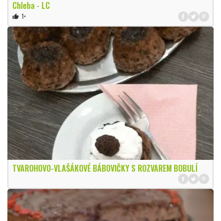
Chleba - LC
1×
thumb_up
TVAROHOVO-VLAŠÁKOVÉ BÁBOVIČKY S ROZVAREM BOBULÍ