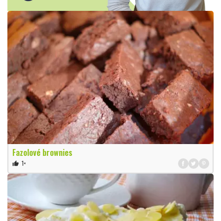
Fazolové brownies
1×
thumb_up