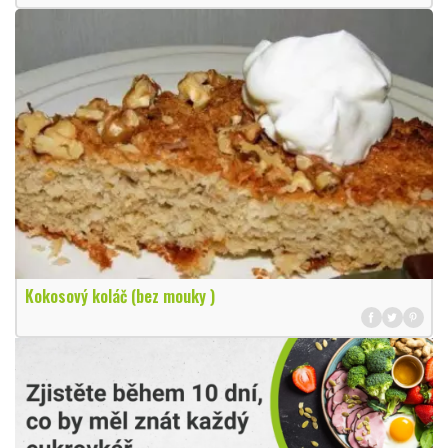
Kokosový koláč (bez mouky )