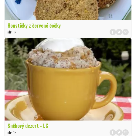
Houstičky z červené čočky
1×
thumb_up
Sněhový dezert - LC
1×
thumb_up