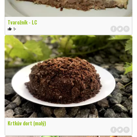
Tvarožník - LC
1×
thumb_up
Krtkův dort (malý)