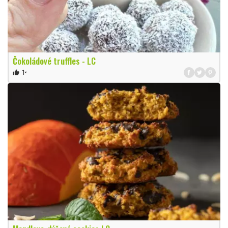
Čokoládové truffles - LC
1×
thumb_up