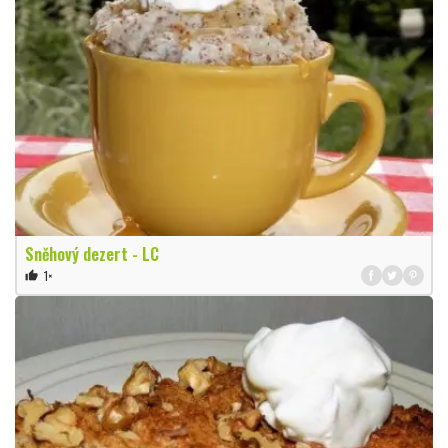
Sněhový dezert - LC
1×
thumb_up