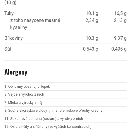
(10 g)
Tuky
18,1 g
16,5 g
z toho nasycené mastné
2,34 g
2,13 g
kyseliny
Bílkoviny
10,3 g
9,37 g
Sůl
0,543 g
0,495 g
Alergeny
1. Obiloviny obsahující lepek
3. Vejce a výrobky z nich
7. Mléko a výrobky z něj
8. Suché skořápkové plody, tj. mandle, lískové ořechy, ořechy
11. Sezamová semena (sezam) a výrobky z nich
12. Oxid siřičitý a siřičitany (ve vyšších koncentracích)