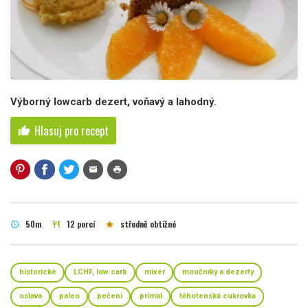
Výborný lowcarb dezert, voňavý a lahodný.
Hlasuj pro recept
thumb_up
mail
print
50m
12 porcí
středně obtížné
schedule
restaurant
star
historické
LCHF, low carb
mixér
moučníky a dezerty
oslava
paleo
pečení
primal
těhotenská cukrovka