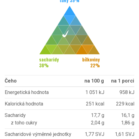
tuky
39
%
sacharidy
bílkoviny
38
%
22
%
Čeho
na 100 g
na 1 porci
Energetická hodnota
1 051 kJ
958 kJ
Kalorická hodnota
251 kcal
229 kcal
Sacharidy
17,7 g
16,1 g
z toho cukry
2,04 g
1,86 g
Sacharidové výměnné jednotky
1,77 SVJ
1,61 SVJ