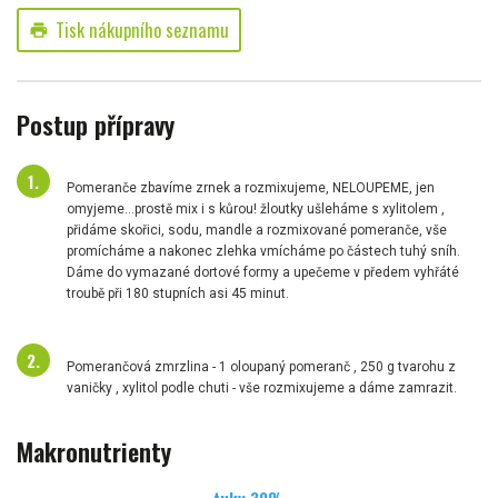
Tisk nákupního seznamu
print
Postup přípravy
Pomeranče zbavíme zrnek a rozmixujeme, NELOUPEME, jen
omyjeme...prostě mix i s kůrou! žloutky ušleháme s xylitolem ,
přidáme skořici, sodu, mandle a rozmixované pomeranče, vše
promícháme a nakonec zlehka vmícháme po částech tuhý sníh.
Dáme do vymazané dortové formy a upečeme v předem vyhřáté
troubě při 180 stupních asi 45 minut.
Pomerančová zmrzlina - 1 oloupaný pomeranč , 250 g tvarohu z
vaničky , xylitol podle chuti - vše rozmixujeme a dáme zamrazit.
Makronutrienty