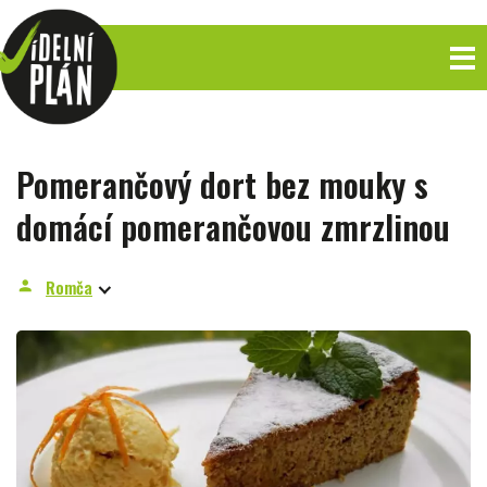
Pomerančový dort bez mouky s
domácí pomerančovou zmrzlinou
Romča
person