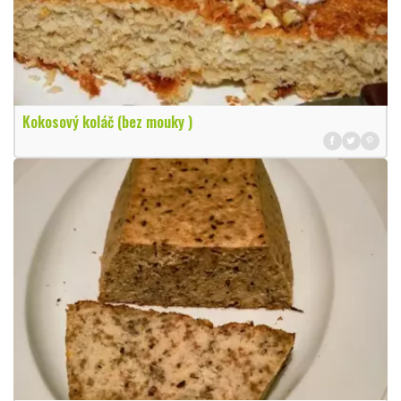
Kokosový koláč (bez mouky )