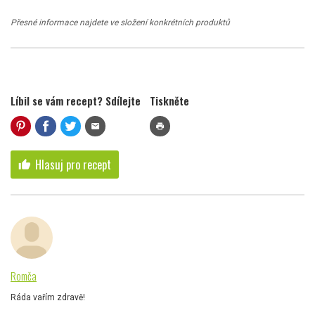
Přesné informace najdete ve složení konkrétních produktů
Líbil se vám recept? Sdílejte
Tiskněte
mail
print
Hlasuj pro recept
thumb_up
Romča
Ráda vařím zdravě!