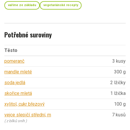
vaříme ze základu
vegetariánské recepty
Potřebné suroviny
Těsto
pomeranč
3 kusy
mandle mleté
300 g
soda jedlá
2 lžičky
skořice mletá
1 lžička
xylitol, cukr březový
100 g
vejce slepičí střední, m
7 kusů
( z bílků sníh )