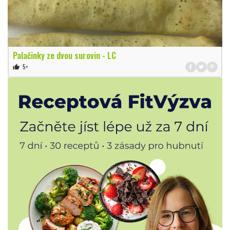
Palačinky ze dvou surovin - LC
5×
thumb_up