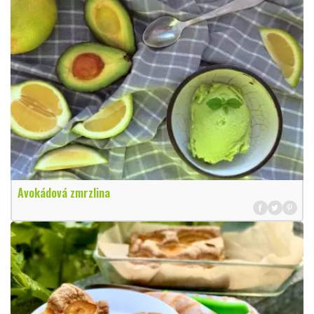
Avokádová zmrzlina