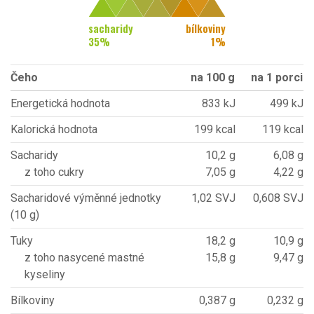
sacharidy
bílkoviny
35
%
1
%
Čeho
na 100 g
na 1 porci
Energetická hodnota
833 kJ
499 kJ
Kalorická hodnota
199 kcal
119 kcal
Sacharidy
10,2 g
6,08 g
z toho cukry
7,05 g
4,22 g
Sacharidové výměnné jednotky
1,02 SVJ
0,608 SVJ
(10 g)
Tuky
18,2 g
10,9 g
z toho nasycené mastné
15,8 g
9,47 g
kyseliny
Bílkoviny
0,387 g
0,232 g