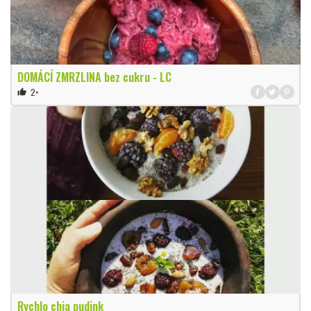
DOMÁCÍ ZMRZLINA bez cukru - LC
2×
thumb_up
Rychlo chia pudink