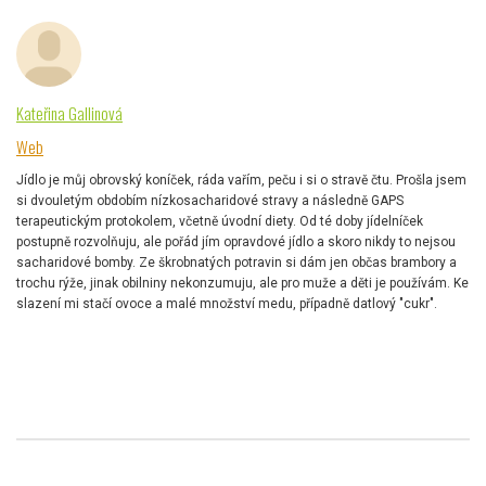
Kateřina Gallinová
Web
Jídlo je můj obrovský koníček, ráda vařím, peču i si o stravě čtu. Prošla jsem
si dvouletým obdobím nízkosacharidové stravy a následně GAPS
terapeutickým protokolem, včetně úvodní diety. Od té doby jídelníček
postupně rozvolňuju, ale pořád jím opravdové jídlo a skoro nikdy to nejsou
sacharidové bomby. Ze škrobnatých potravin si dám jen občas brambory a
trochu rýže, jinak obilniny nekonzumuju, ale pro muže a děti je používám. Ke
slazení mi stačí ovoce a malé množství medu, případně datlový "cukr".