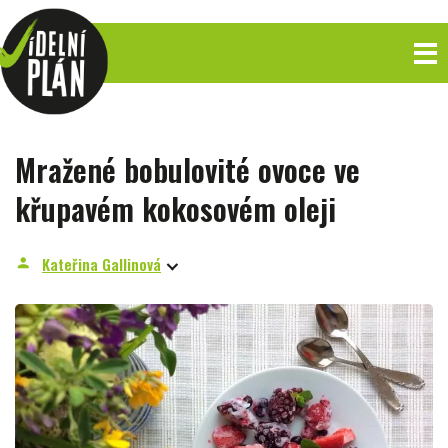
Mražené bobulovité ovoce ve
křupavém kokosovém oleji
Kateřina Gallinová
person