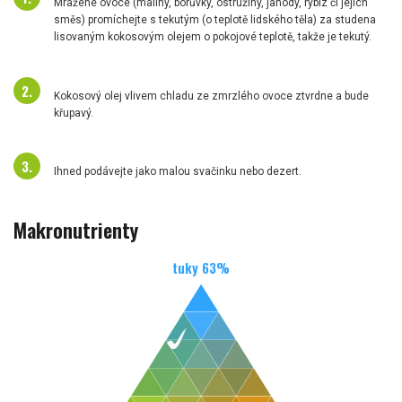
Mražené ovoce (maliny, borůvky, ostružiny, jahody, rybíz či jejich
směs) promíchejte s tekutým (o teplotě lidského těla) za studena
lisovaným kokosovým olejem o pokojové teplotě, takže je tekutý.
Kokosový olej vlivem chladu ze zmrzlého ovoce ztvrdne a bude
křupavý.
Ihned podávejte jako malou svačinku nebo dezert.
Makronutrienty
tuky
63
%