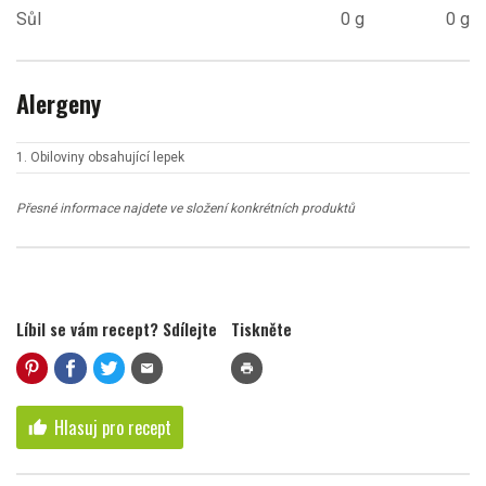
Sůl
0 g
0 g
Alergeny
1. Obiloviny obsahující lepek
Přesné informace najdete ve složení konkrétních produktů
Líbil se vám recept? Sdílejte
Tiskněte
mail
print
Hlasuj pro recept
thumb_up