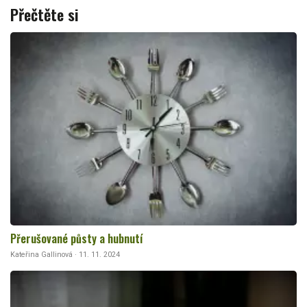
Přečtěte si
Přerušované půsty a hubnutí
Kateřina Gallinová · 11. 11. 2024