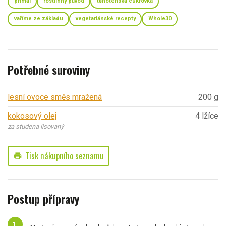
primal
rostlinný původ
těhotenská cukrovka
vaříme ze základu
vegetariánské recepty
Whole30
Potřebné suroviny
lesní ovoce směs mražená
200 g
kokosový olej
4 lžíce
za studena lisovaný
Tisk nákupního seznamu
print
Postup přípravy