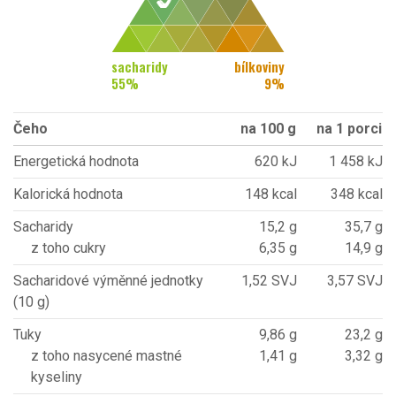
sacharidy
bílkoviny
55
%
9
%
Čeho
na 100 g
na 1 porci
Energetická hodnota
620 kJ
1 458 kJ
Kalorická hodnota
148 kcal
348 kcal
Sacharidy
15,2 g
35,7 g
z toho cukry
6,35 g
14,9 g
Sacharidové výměnné jednotky
1,52 SVJ
3,57 SVJ
(10 g)
Tuky
9,86 g
23,2 g
z toho nasycené mastné
1,41 g
3,32 g
kyseliny