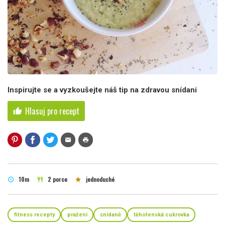
Inspirujte se a vyzkoušejte náš tip na zdravou snídani
Hlasuj pro recept
thumb_up
mail
print
10m
2 porce
jednoduché
schedule
restaurant
star
fitness recepty
pražení
snídaně
těhotenská cukrovka