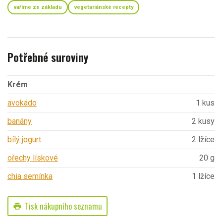
vaříme ze základu
vegetariánské recepty
Potřebné suroviny
Krém
avokádo
1 kus
banány
2 kusy
bílý jogurt
2 lžíce
ořechy lískové
20 g
chia semínka
1 lžíce
Tisk nákupního seznamu
print