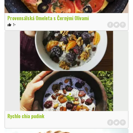
Provensálská Omeleta s Černými Olivami
1×
thumb_up
Rychlo chia pudink