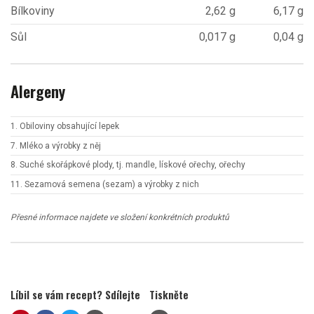
Bílkoviny
2,62 g
6,17 g
Sůl
0,017 g
0,04 g
Alergeny
1. Obiloviny obsahující lepek
7. Mléko a výrobky z něj
8. Suché skořápkové plody, tj. mandle, lískové ořechy, ořechy
11. Sezamová semena (sezam) a výrobky z nich
Přesné informace najdete ve složení konkrétních produktů
Líbil se vám recept? Sdílejte
Tiskněte