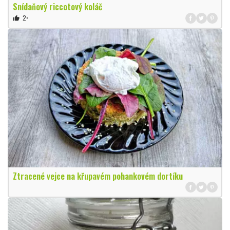
Snídaňový riccotový koláč
2×
thumb_up
Ztracené vejce na křupavém pohankovém dortíku