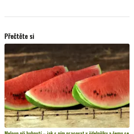
Přečtěte si
Meloun při hubnutí – jak s ním pracovat v jídelníčku a čemu se