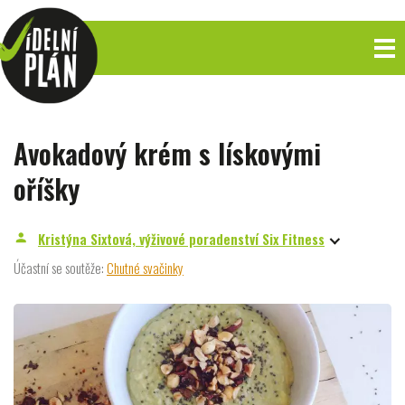
Avokadový krém s lískovými
oříšky
Kristýna Sixtová, výživové poradenství Six Fitness
person
Účastní se soutěže:
Chutné svačinky