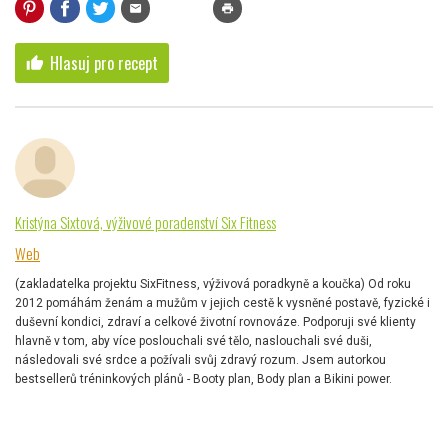
mail
print
Hlasuj pro recept
thumb_up
Kristýna Sixtová, výživové poradenství Six Fitness
Web
(zakladatelka projektu SixFitness, výživová poradkyně a koučka) Od roku
2012 pomáhám ženám a mužům v jejich cestě k vysněné postavě, fyzické i
duševní kondici, zdraví a celkové životní rovnováze. Podporuji své klienty
hlavně v tom, aby více poslouchali své tělo, naslouchali své duši,
následovali své srdce a požívali svůj zdravý rozum. Jsem autorkou
bestsellerů tréninkových plánů - Booty plan, Body plan a Bikini power.