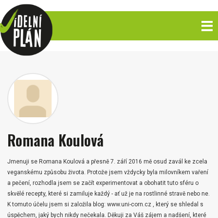
Romana Koulová
Jmenuji se Romana Koulová a přesně 7. září 2016 mě osud zavál ke zcela
veganskému způsobu života. Protože jsem vždycky byla milovníkem vaření
a pečení, rozhodla jsem se začít experimentovat a obohatit tuto sféru o
skvělé recepty, které si zamiluje každý - ať už je na rostlinné stravě nebo ne.
K tomuto účelu jsem si založila blog: www.uni-corn.cz , který se shledal s
úspěchem, jaký bych nikdy nečekala. Děkuji za Váš zájem a nadšení, které