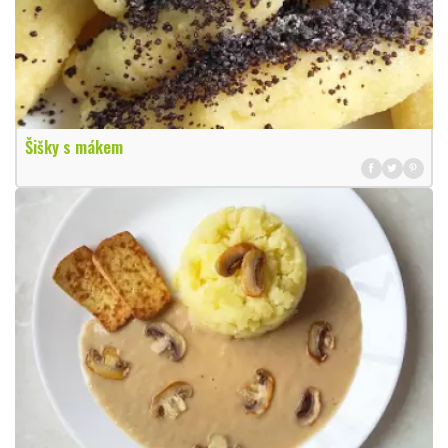
Šišky s mákem