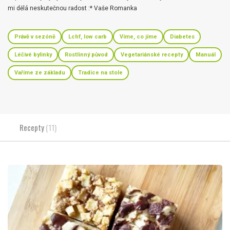
mi dělá neskutečnou radost :* Vaše Romanka
Právě v sezóně
Lchf, low carb
Víme, co jíme
Diabetes
Léčivé bylinky
Rostlinný původ
Vegetariánské recepty
Manuál
Vaříme ze základu
Tradice na stole
Recepty
(11)