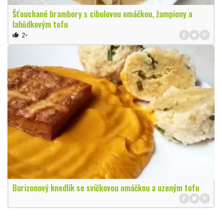
Šťouchané brambory s cibulovou omáčkou, žampiony a
lahůdkovým tofu
2×
thumb_up
Burizonový knedlík se svíčkovou omáčkou a uzeným tofu