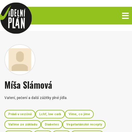
Míša Slámová
Vaření, pečení a další zážitky plné jídla.
Právě v sezóně
Lchf, low carb
Víme, co jíme
Vaříme ze základu
Diabetes
Vegetariánské recepty