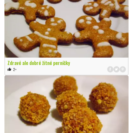
Zdravé ale dobré žitné perníčky
2×
thumb_up