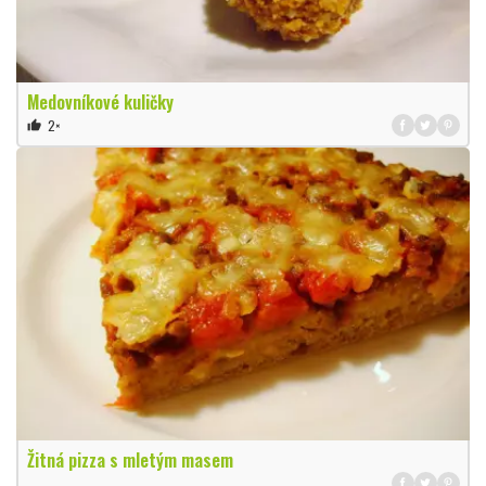
Medovníkové kuličky
2×
thumb_up
Žitná pizza s mletým masem