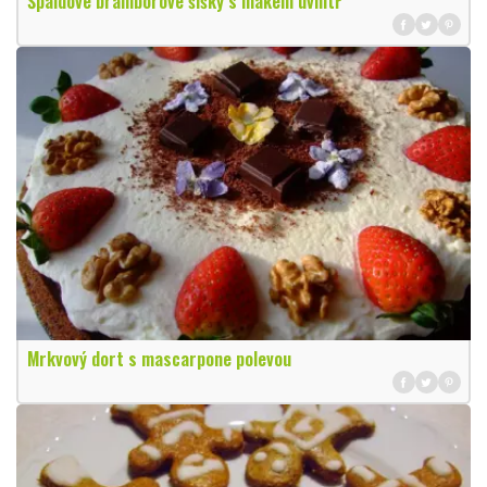
Špaldové bramborové šišky s mákem uvnitř
Mrkvový dort s mascarpone polevou