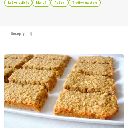
Léčivé bylinky
Manuál
Pečení
Tradice na stole
Recepty
(16)