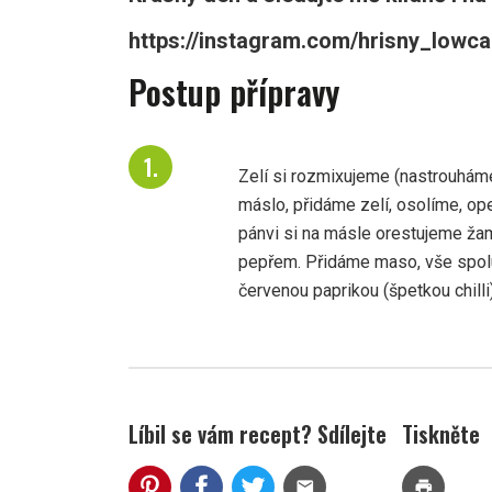
https://instagram.com/hrisny_lo
Postup přípravy
Zelí si rozmixujeme (nastrouhám
máslo, přidáme zelí, osolíme, o
pánvi si na másle orestujeme žam
pepřem. Přidáme maso, vše spol
červenou paprikou (špetkou chill
Líbil se vám recept? Sdílejte
Tiskněte
mail
print