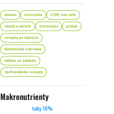
dušení
historické
LCHF, low carb
obědy a večeře
orestování
primal
recepty po babičce
těhotenská cukrovka
vaříme ze základu
záchranářské recepty
Makronutrienty
tuky
15
%