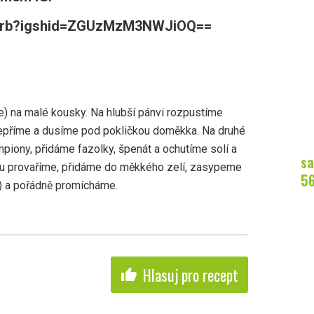
wcarb?igshid=ZGUzMzM3NWJiOQ==
e) na malé kousky. Na hlubší pánvi rozpustíme
pepříme a dusíme pod pokličkou doměkka. Na druhé
piony, přidáme fazolky, špenát a ochutíme solí a
sa
u provaříme, přidáme do měkkého zelí, zasypeme
5
i) a pořádně promícháme.
Hlasuj pro recept
thumb_up