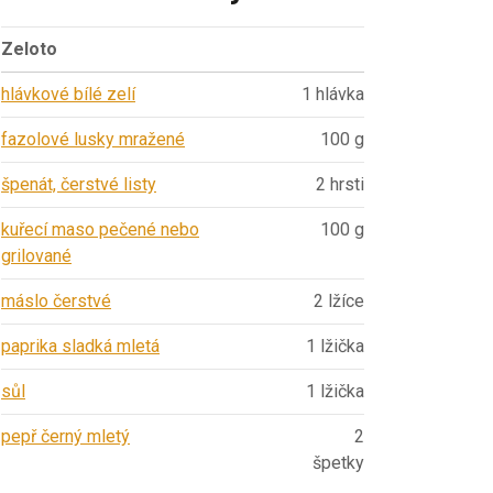
Zeloto
hlávkové bílé zelí
1 hlávka
fazolové lusky mražené
100 g
špenát, čerstvé listy
2 hrsti
kuřecí maso pečené nebo
100 g
grilované
máslo čerstvé
2 lžíce
paprika sladká mletá
1 lžička
sůl
1 lžička
pepř černý mletý
2
špetky