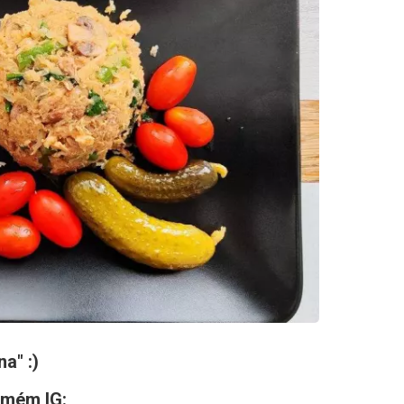
na" :)
a mém IG: