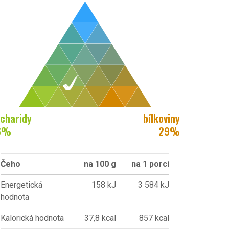
charidy
bílkoviny
6
%
29
%
Čeho
na 100 g
na 1 porci
Energetická
158 kJ
3 584 kJ
hodnota
Kalorická hodnota
37,8 kcal
857 kcal