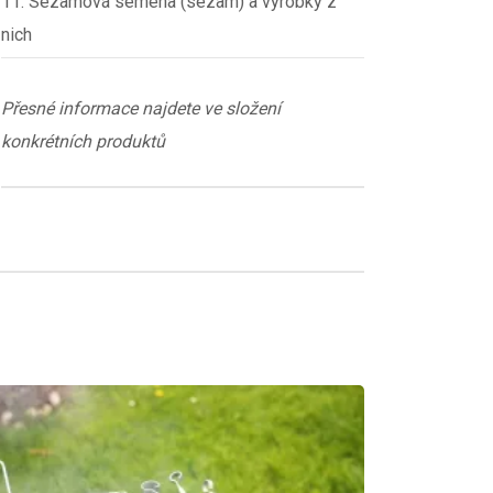
11. Sezamová semena (sezam) a výrobky z
nich
Přesné informace najdete ve složení
konkrétních produktů