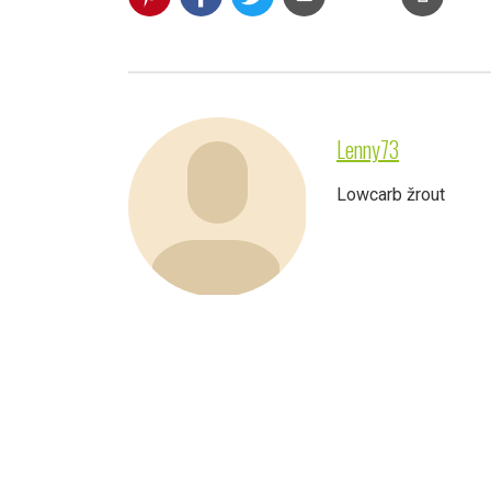
Lenny73
Lowcarb žrout