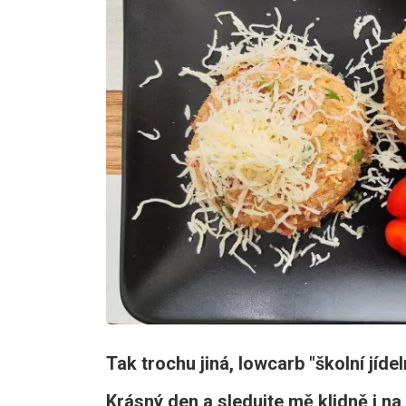
Tak trochu jiná, lowcarb "školní jídel
Krásný den a sledujte mě klidně i n