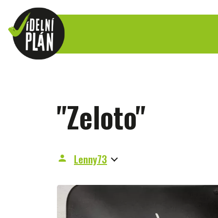
"Zeloto"
Lenny73
person