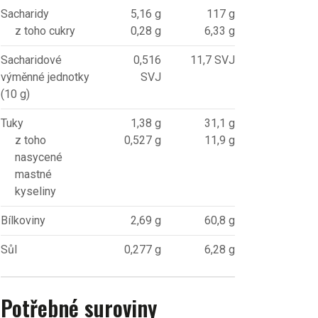
Sacharidy
5,16 g
117 g
z toho cukry
0,28 g
6,33 g
Sacharidové
0,516
11,7 SVJ
výměnné jednotky
SVJ
(10 g)
Tuky
1,38 g
31,1 g
z toho
0,527 g
11,9 g
nasycené
mastné
kyseliny
Bílkoviny
2,69 g
60,8 g
Sůl
0,277 g
6,28 g
Potřebné suroviny