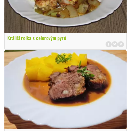
Králičí rolka s celerovým pyré