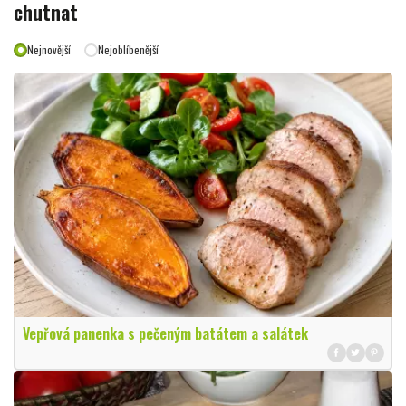
chutnat
Nejnovější
Nejoblíbenější
Vepřová panenka s pečeným batátem a salátek