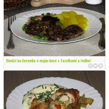
Hovězí na česneku a majoránce s fazolkami a ředkví