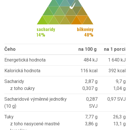
sacharidy
bílkoviny
14
%
48
%
Čeho
na 100 g
na 1 porci
Energetická hodnota
484 kJ
1 640 kJ
Kalorická hodnota
116 kcal
392 kcal
Sacharidy
2,87 g
9,7 g
z toho cukry
0,307 g
1,04 g
Sacharidové výměnné jednotky
0,287
0,97 SVJ
(10 g)
SVJ
Tuky
7,77 g
26,3 g
z toho nasycené mastné
3,86 g
13,1 g