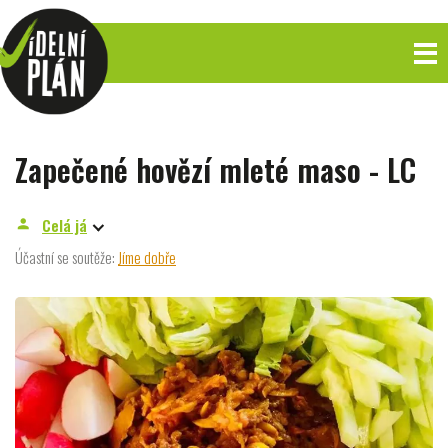
Zapečené hovězí mleté maso - LC
Celá já
person
Účastní se soutěže:
Jíme dobře