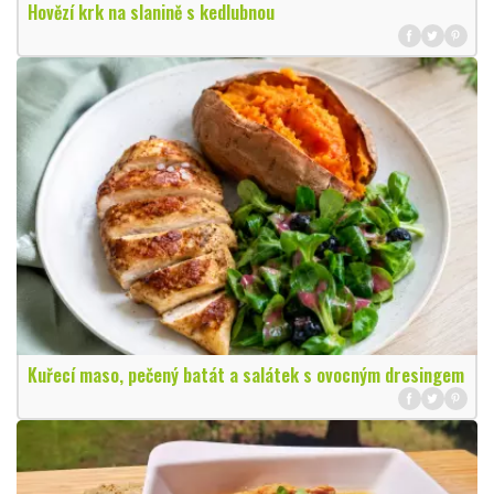
Hovězí krk na slanině s kedlubnou
Kuřecí maso, pečený batát a salátek s ovocným dresingem