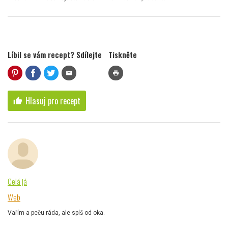
Líbil se vám recept? Sdílejte
Tiskněte
mail
print
Hlasuj pro recept
thumb_up
Celá já
Web
Vařím a peču ráda, ale spíš od oka.