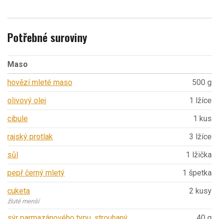
Potřebné suroviny
Maso
hovězí mleté maso
500 g
olivový olej
1 lžíce
cibule
1 kus
rajský protlak
3 lžíce
sůl
1 lžička
pepř černý mletý
1 špetka
cuketa
2 kusy
žluté menší
sýr parmazánového typu, strouhaný
40 g