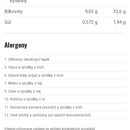
kyseliny
Bílkoviny
9,63 g
32,6 g
Sůl
0,572 g
1,94 g
Alergeny
1. Obiloviny obsahující lepek
3. Vejce a výrobky z nich
6. Sójové boby (sója) a výrobky z nich
7. Mléko a výrobky z něj
9. Celer a výrobky z něj
10. Hořčice a výrobky z ní
11. Sezamová semena (sezam) a výrobky z nich
12. Oxid siřičitý a siřičitany (ve vyšších koncentracích)
Přesné informace najdete ve složení konkrétních produktů