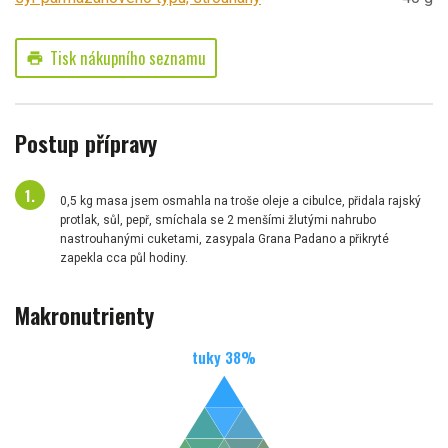
Tisk nákupního seznamu
print
Postup přípravy
0,5 kg masa jsem osmahla na troše oleje a cibulce, přidala rajský
protlak, sůl, pepř, smíchala se 2 menšími žlutými nahrubo
nastrouhanými cuketami, zasypala Grana Padano a přikryté
zapekla cca půl hodiny.
Makronutrienty
tuky
38
%