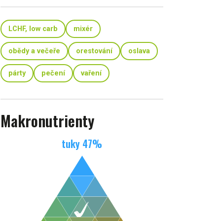
LCHF, low carb
mixér
obědy a večeře
orestování
oslava
párty
pečení
vaření
Makronutrienty
tuky
47
%