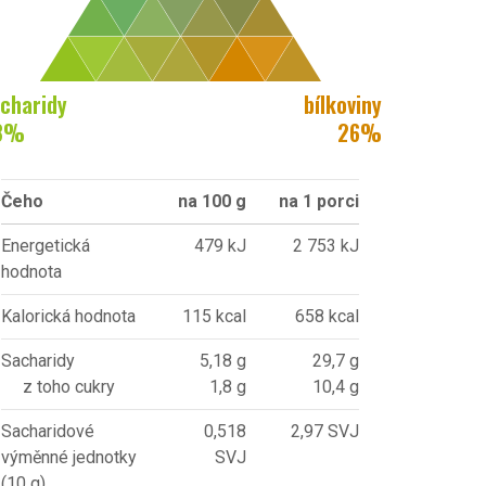
charidy
bílkoviny
8
%
26
%
Čeho
na 100 g
na 1 porci
Energetická
479 kJ
2 753 kJ
hodnota
Kalorická hodnota
115 kcal
658 kcal
Sacharidy
5,18 g
29,7 g
z toho cukry
1,8 g
10,4 g
Sacharidové
0,518
2,97 SVJ
výměnné jednotky
SVJ
(10 g)