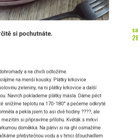
sa
čitě si pochutnáte.
2
ohromady a na chvíli odložíme.
krájíme na menší kousky. Plátky krkovice
ovinu zeleniny, na ni plátky krkovice a další
ádou. Navrch poklademe plátky másla. Dáme péct
oté snížíme teplotu na 170-180° a pečeme odkryté
omněla a pekla jsem to asi dvě hodiny ????, ale
 mezitím si připravíme přílohu. Květák s mrkví
urkumou doměkka. Na pánvi si na ghí osmažíme
ačkáme přebytečnou vodu a v hrnci šťouchadlem