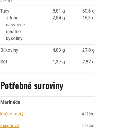
Tuky
8,81 g
50,6 g
z toho
2,84 g
16,3 g
nasycené
mastné
kyseliny
Bílkoviny
4,83 g
27,8 g
Sůl
1,37 g
7,87 g
Potřebné suroviny
Marináda
kečup ostrý
4 lžíce
majonéza
2 lžíce