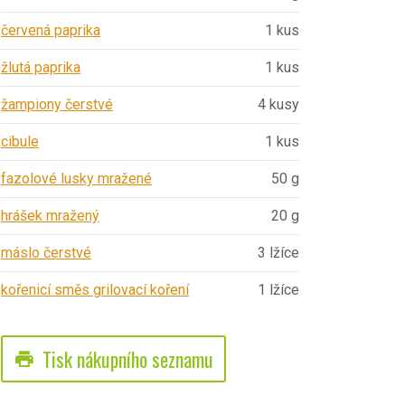
červená paprika
1 kus
žlutá paprika
1 kus
žampiony čerstvé
4 kusy
cibule
1 kus
fazolové lusky mražené
50 g
hrášek mražený
20 g
máslo čerstvé
3 lžíce
kořenicí směs grilovací koření
1 lžíce
Tisk nákupního seznamu
print