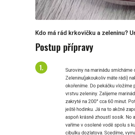
Kdo má rád krkovičku a zeleninu? Ur
Postup přípravy
Suroviny na marinádu smícháme d
Zeleninu(jakoukoliv máte rádi) na
okořeníme. Do pekáčku vložíme pol
vrstvu zeleniny. Zalijeme marin
zakryté na 200° cca 60 minut. P
ještě hodinku. Já na to akčně zap
aspoň krásně zhoustl sosík. No a
vaříme v osolené vodě spolu s k
cibulku dozlatova. Scedíme, vym