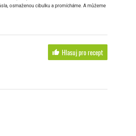
sla, osmaženou cibulku a promícháme. A můžeme
Hlasuj pro recept
thumb_up