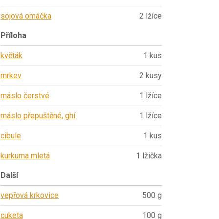
sojová omáčka
2 lžíce
Příloha
květák
1 kus
mrkev
2 kusy
máslo čerstvé
1 lžíce
máslo přepuštěné, ghí
1 lžíce
cibule
1 kus
kurkuma mletá
1 lžička
Další
vepřová krkovice
500 g
cuketa
100 g