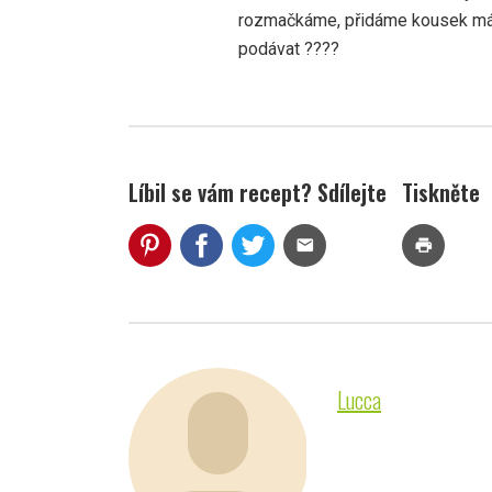
rozmačkáme, přidáme kousek má
podávat ????
Líbil se vám recept? Sdílejte
Tiskněte
mail
print
Lucca