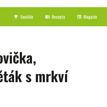
Soutěže
Recepty
Magazín
emoji_events
menu_book
newspaper
vička,
ěták s mrkví