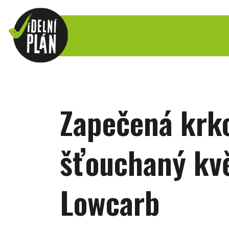
Zapečená krko
šťouchaný kv
Lowcarb