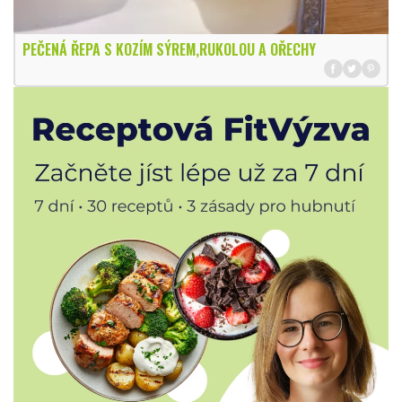
PEČENÁ ŘEPA S KOZÍM SÝREM,RUKOLOU A OŘECHY