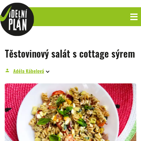
Těstovinový salát s cottage sýrem
Adéla Kábelová
person