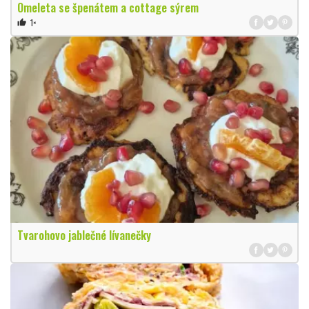
Omeleta se špenátem a cottage sýrem
1×
thumb_up
Tvarohovo jablečné lívanečky