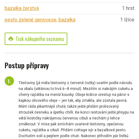
bazalka čerstvá
1 hrst
pesto zelené genovese, bazalka
1 lžíce
Tisk nákupního seznamu
print
Postup přípravy
Těstoviny (já měla těstoviny z červené čočky) uvařím podle návodu
na obalu (většinou to trvá 6–8 minut). Mezitím si nakrájím cuketu a
cherry rajčátka na menší kousky. Oboje krátce orestuji na pánvi s
kapkou olivového oleje – jen tak, aby změkla, ale zůstala pevná.
Mám ráda pikantnější chutě, takže ještě přidám prolisovaný
stroužek česneku a špetku chilli. Ke konci restování ještě přisypu na
větší kostičky nakrájenou červenou cibuli a nechám ji lehce
změknout. V míse pak smíchám uvařené těstoviny, opečenou
cuketu, rajčátka a cibuli. Přidám cottage sýr a bazalkové pesto.
Dochutím solí a pepřem podle chuti. Nakonec přihodím pár lístků