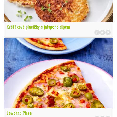
Květákové placičky s jalapeno dipem
Lowcarb Pizza