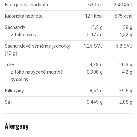
Energetická hodnota
520 kJ
2 404 kJ
Kalorická hodnota
124 kcal
575 kcal
Sacharidy
12,5 g
58 g
z toho cukry
0,977 g
4,52 g
Sacharidové výměnné jednotky
1,25 SVJ
5,8 SVJ
(10 g)
Tuky
4,38 g
20,3 g
z toho nasycené mastné
0,908 g
4,2 g
kyseliny
Bílkoviny
8,54 g
39,5 g
Sůl
0,449 g
2,08 g
Alergeny