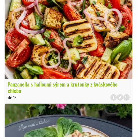
Panzanella s halloumi sýrem a krutonky z kváskového
chleba
1×
thumb_up