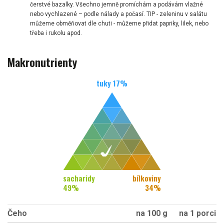
čerstvé bazalky. Všechno jemně promíchám a podávám vlažné
nebo vychlazené – podle nálady a počasí. TIP - zeleninu v salátu
můžeme obměňovat dle chuti - můžeme přidat papriky, lilek, nebo
třeba i rukolu apod.
Makronutrienty
tuky
17
%
sacharidy
bílkoviny
49
%
34
%
Čeho
na 100 g
na 1 porci