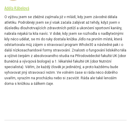
Adéla Kábelová
O výživu jsem se zběžně zajímala již v mládí, kdy jsem závodně dělala
atletiku. Podrobněji jsem se jí však začala zabývat až tehdy, když jsem v
důsledku dlouhotrvajících zdravotních potíží a ukončení sportovní kariéry,
nabrala nějaká ta kila navíc. V době, kdy jsem se rozhodla s nadbytečnými
kily něco udělat, se mi do ruky dostala knížka Jídlo na prvním místě, která
odstartovala můj zájem o stravovací program Whole30 a následně pak i o
další nízkosacharidové formy stravování. Znalosti o fungování lidského těla
a výživě čerpám z absolvovaného studia na Přírodovědecké fakultě UK (obor
Buněčná a vývojová biologie) a 1. lékařské fakultě UK (obor Nutriční
specialista). Věřím, že každý člověk je jediněčný, a proto každému bude
vyhovovat jiný stravovací režim. Ve volném čase si ráda něco dobrého
uvařím, vyrazím na procházku nebo si zacvičit. Ráda ale také lenoším
doma s knížkou a šálkem čaje.