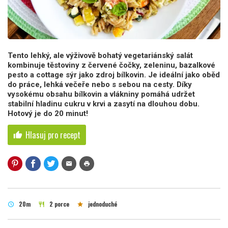
Tento lehký, ale výživově bohatý vegetariánský salát
kombinuje těstoviny z červené čočky, zeleninu, bazalkové
pesto a cottage sýr jako zdroj bílkovin. Je ideální jako oběd
do práce, lehká večeře nebo s sebou na cesty. Díky
vysokému obsahu bílkovin a vlákniny pomáhá udržet
stabilní hladinu cukru v krvi a zasytí na dlouhou dobu.
Hotový je do 20 minut!
Hlasuj pro recept
thumb_up
mail
print
20m
2 porce
jednoduché
schedule
restaurant
star