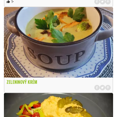
1×
thumb_up
ZELENINOVÝ KRÉM