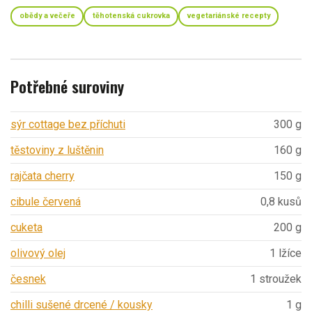
obědy a večeře
těhotenská cukrovka
vegetariánské recepty
Potřebné suroviny
sýr cottage bez příchuti
300 g
těstoviny z luštěnin
160 g
rajčata cherry
150 g
cibule červená
0,8 kusů
cuketa
200 g
olivový olej
1 lžíce
česnek
1 stroužek
chilli sušené drcené / kousky
1 g