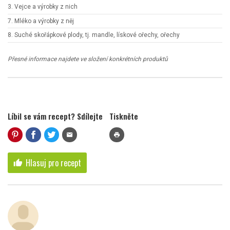
3. Vejce a výrobky z nich
7. Mléko a výrobky z něj
8. Suché skořápkové plody, tj. mandle, lískové ořechy, ořechy
Přesné informace najdete ve složení konkrétních produktů
Líbil se vám recept? Sdílejte
Tiskněte
mail
print
Hlasuj pro recept
thumb_up