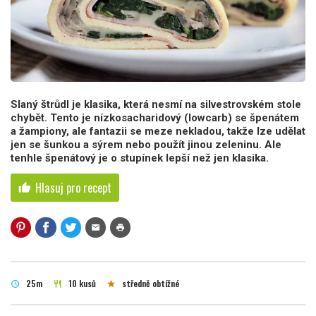
Slaný štrůdl je klasika, která nesmí na silvestrovském stole
chybět. Tento je nízkosacharidový (lowcarb) se špenátem
a žampiony, ale fantazii se meze nekladou, takže lze udělat
jen se šunkou a sýrem nebo použít jinou zeleninu. Ale
tenhle špenátový je o stupínek lepší než jen klasika.
Hlasuj pro recept
thumb_up
mail
print
25m
10 kusů
středně obtížné
schedule
restaurant
star