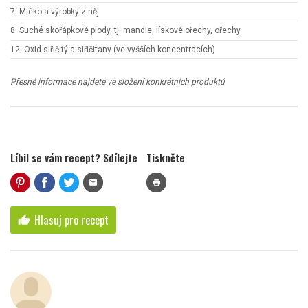
7. Mléko a výrobky z něj
8. Suché skořápkové plody, tj. mandle, lískové ořechy, ořechy
12. Oxid siřičitý a siřičitany (ve vyšších koncentracích)
Přesné informace najdete ve složení konkrétních produktů
Líbil se vám recept? Sdílejte
Tiskněte
mail
print
Hlasuj pro recept
thumb_up