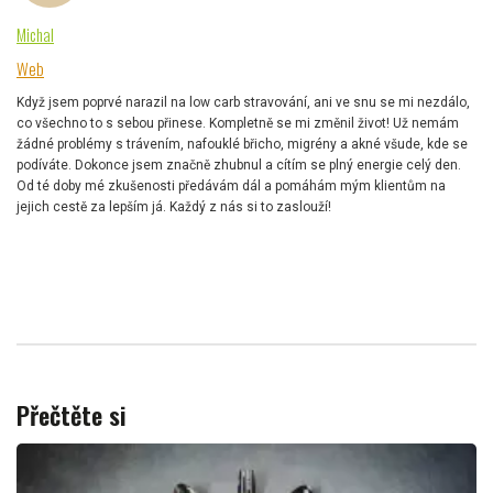
Michal
Web
Když jsem poprvé narazil na low carb stravování, ani ve snu se mi nezdálo,
co všechno to s sebou přinese. Kompletně se mi změnil život! Už nemám
žádné problémy s trávením, nafouklé břicho, migrény a akné všude, kde se
podíváte. Dokonce jsem značně zhubnul a cítím se plný energie celý den.
Od té doby mé zkušenosti předávám dál a pomáhám mým klientům na
jejich cestě za lepším já. Každý z nás si to zaslouží!
Přečtěte si