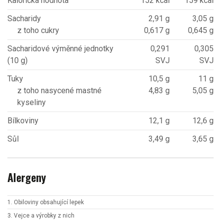
Kalorická hodnota
152 kcal
159 kcal
Sacharidy
2,91 g
3,05 g
z toho cukry
0,617 g
0,645 g
Sacharidové výměnné jednotky
0,291
0,305
(10 g)
SVJ
SVJ
Tuky
10,5 g
11 g
z toho nasycené mastné
4,83 g
5,05 g
kyseliny
Bílkoviny
12,1 g
12,6 g
Sůl
3,49 g
3,65 g
Alergeny
1. Obiloviny obsahující lepek
3. Vejce a výrobky z nich