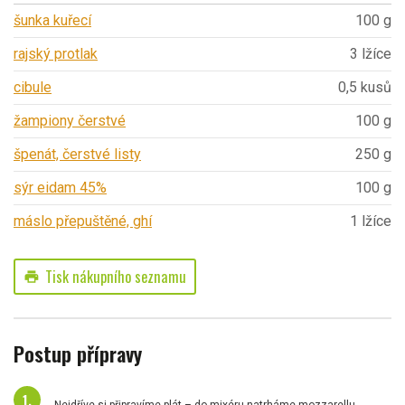
šunka kuřecí
100 g
rajský protlak
3 lžíce
cibule
0,5 kusů
žampiony čerstvé
100 g
špenát, čerstvé listy
250 g
sýr eidam 45%
100 g
máslo přepuštěné, ghí
1 lžíce
Tisk nákupního seznamu
print
Postup přípravy