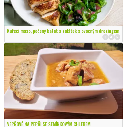
Kuřecí maso, pečený batát a salátek s ovocným dresingem
VEPŘOVÉ NA PEPŘI SE SEMÍNKOVÝM CHLEBEM