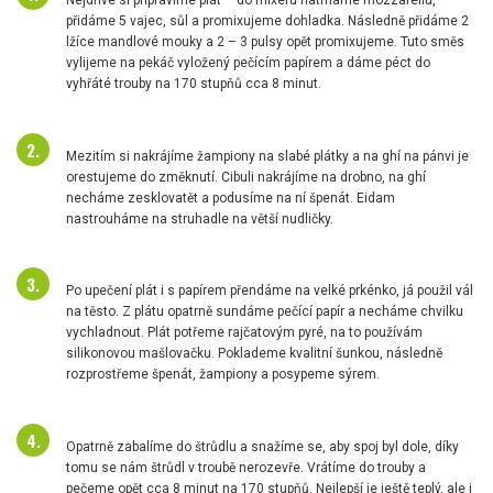
Nejdříve si připravíme plát – do mixéru natrháme mozzarellu,
přidáme 5 vajec, sůl a promixujeme dohladka. Následně přidáme 2
lžíce mandlové mouky a 2 – 3 pulsy opět promixujeme. Tuto směs
vylijeme na pekáč vyložený pečícím papírem a dáme péct do
vyhřáté trouby na 170 stupňů cca 8 minut.
Mezitím si nakrájíme žampiony na slabé plátky a na ghí na pánvi je
orestujeme do změknutí. Cibuli nakrájíme na drobno, na ghí
necháme zesklovatět a podusíme na ní špenát. Eidam
nastrouháme na struhadle na větší nudličky.
Po upečení plát i s papírem přendáme na velké prkénko, já použil vál
na těsto. Z plátu opatrně sundáme pečící papír a necháme chvilku
vychladnout. Plát potřeme rajčatovým pyré, na to používám
silikonovou mašlovačku. Poklademe kvalitní šunkou, následně
rozprostřeme špenát, žampiony a posypeme sýrem.
Opatrně zabalíme do štrůdlu a snažíme se, aby spoj byl dole, díky
tomu se nám štrůdl v troubě nerozevře. Vrátíme do trouby a
pečeme opět cca 8 minut na 170 stupňů. Nejlepší je ještě teplý, ale i