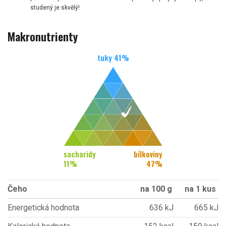
studený je skvělý!
Makronutrienty
tuky
41
%
sacharidy
bílkoviny
11
%
47
%
Čeho
na 100 g
na 1 kus
Energetická hodnota
636 kJ
665 kJ