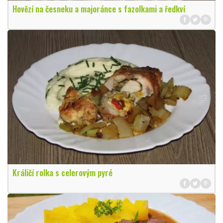
Hovězí na česneku a majoránce s fazolkami a ředkví
Králičí rolka s celerovým pyré