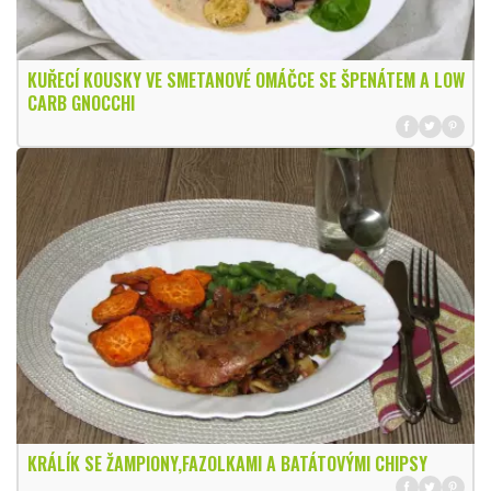
KUŘECÍ KOUSKY VE SMETANOVÉ OMÁČCE SE ŠPENÁTEM A LOW
CARB GNOCCHI
KRÁLÍK SE ŽAMPIONY,FAZOLKAMI A BATÁTOVÝMI CHIPSY