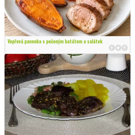
Vepřová panenka s pečeným batátem a salátek