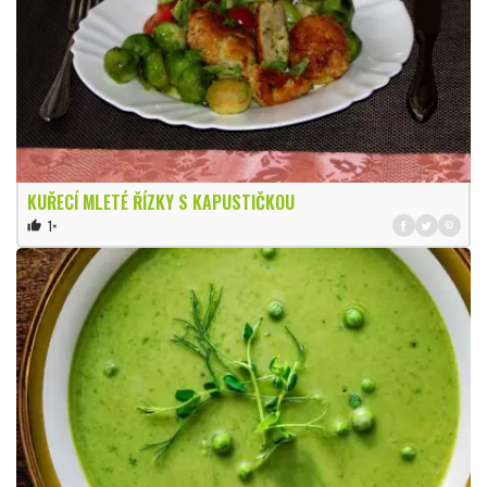
KUŘECÍ MLETÉ ŘÍZKY S KAPUSTIČKOU
1×
thumb_up