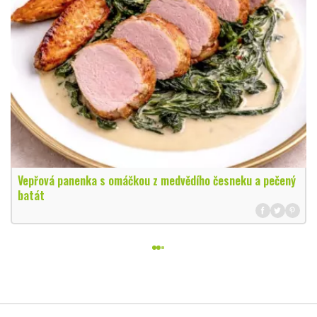
Vepřová panenka s omáčkou z medvědího česneku a pečený
batát