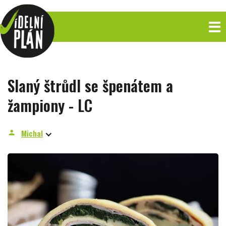
Slaný štrůdl se špenátem a
žampiony - LC
Michal
person