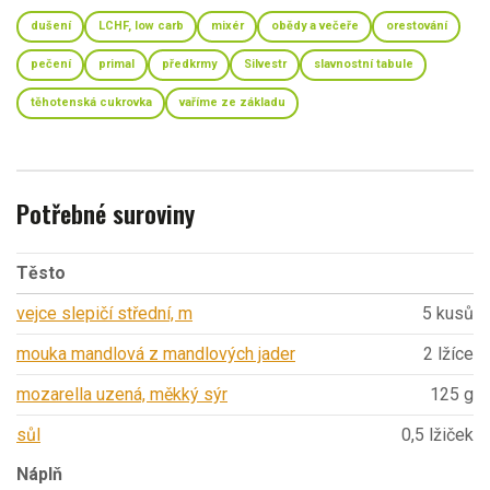
dušení
LCHF, low carb
mixér
obědy a večeře
orestování
pečení
primal
předkrmy
Silvestr
slavnostní tabule
těhotenská cukrovka
vaříme ze základu
Potřebné suroviny
Těsto
vejce slepičí střední, m
5 kusů
mouka mandlová z mandlových jader
2 lžíce
mozarella uzená, měkký sýr
125 g
sůl
0,5 lžiček
Náplň