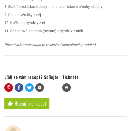
8. Suché skořápkové plody, tj. mandle, lískové ořechy, ořechy
9. Celer a výrobky z něj
10. Hořčice a výrobky z ní
11. Sezamová semena (sezam) a výrobky z nich
Přesné informace najdete ve složení konkrétních produktů
Líbil se vám recept? Sdílejte
Tiskněte
mail
print
Hlasuj pro recept
thumb_up