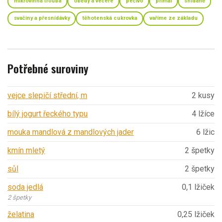
mikrovlnná trouba
obědy a večeře
pečivo
primal
snídaně
svačiny a přesnídávky
těhotenská cukrovka
vaříme ze základu
Potřebné suroviny
vejce slepičí střední, m
2 kusy
bílý jogurt řeckého typu
4 lžíce
mouka mandlová z mandlových jader
6 lžic
kmín mletý
2 špetky
sůl
2 špetky
soda jedlá
0,1 lžiček
2 špetky
želatina
0,25 lžiček