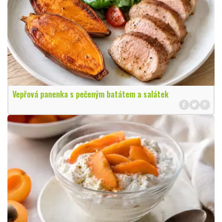
Vepřová panenka s pečeným batátem a salátek