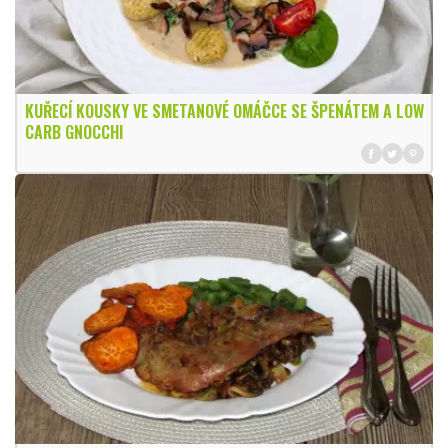
KUŘECÍ KOUSKY VE SMETANOVÉ OMÁČCE SE ŠPENÁTEM A LOW
CARB GNOCCHI