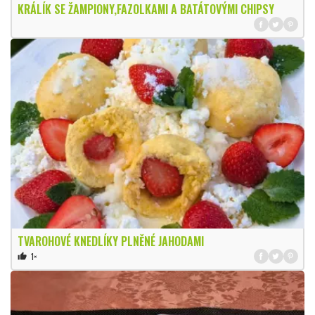
KRÁLÍK SE ŽAMPIONY,FAZOLKAMI A BATÁTOVÝMI CHIPSY
TVAROHOVÉ KNEDLÍKY PLNĚNÉ JAHODAMI
1×
thumb_up