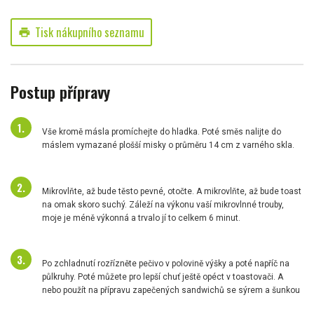
Tisk nákupního seznamu
print
Postup přípravy
Vše kromě másla promíchejte do hladka. Poté směs nalijte do
máslem vymazané plošší misky o průměru 14 cm z varného skla.
Mikrovlňte, až bude těsto pevné, otočte. A mikrovlňte, až bude toast
na omak skoro suchý. Záleží na výkonu vaší mikrovlnné trouby,
moje je méně výkonná a trvalo jí to celkem 6 minut.
Po zchladnutí rozřízněte pečivo v polovině výšky a poté napříč na
půlkruhy. Poté můžete pro lepší chuť ještě opéct v toastovači. A
nebo použít na přípravu zapečených sandwichů se sýrem a šunkou