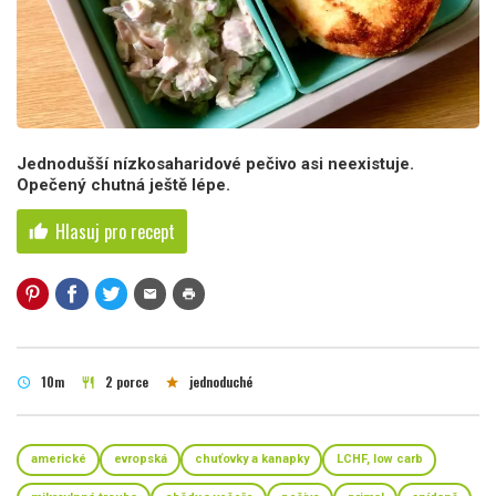
Jednodušší nízkosaharidové pečivo asi neexistuje.
Opečený chutná ještě lépe.
Hlasuj pro recept
thumb_up
mail
print
10m
2 porce
jednoduché
schedule
restaurant
star
americké
evropská
chuťovky a kanapky
LCHF, low carb