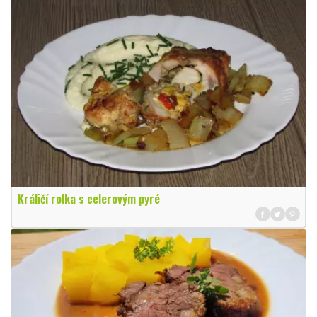
Králičí rolka s celerovým pyré