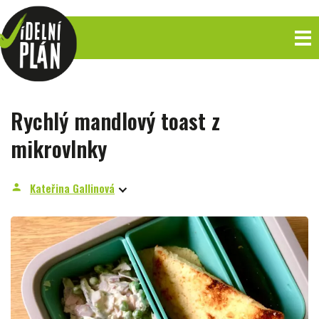
Rychlý mandlový toast z
mikrovlnky
Kateřina Gallinová
person