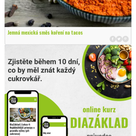
Jemná mexická směs koření na tacos