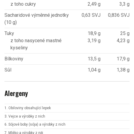
z toho cukry
2,49 g
3,3 g
Sacharidové výměnné jednotky
0,63 SVJ
0,836 SVJ
(10 g)
Tuky
18,9 g
25 g
z toho nasycené mastné
3,19 g
4,23 g
kyseliny
Bílkoviny
13,5 g
17,9 g
Sůl
1,04 g
1,38 g
Alergeny
1. Obiloviny obsahující lepek
3. Vejce a výrobky z nich
6. Sójové boby (sója) a výrobky z nich
7. Mléko a výrobky z něj