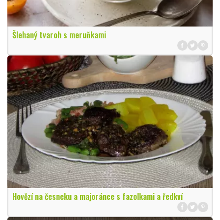
Šlehaný tvaroh s meruňkami
Hovězí na česneku a majoránce s fazolkami a ředkví