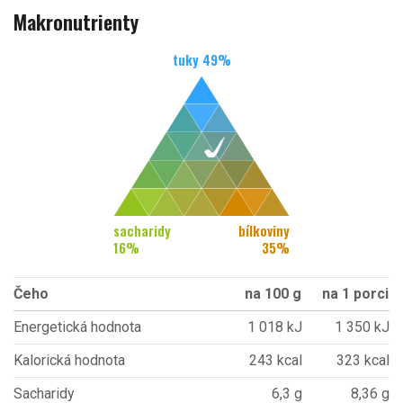
Makronutrienty
tuky
49
%
sacharidy
bílkoviny
16
%
35
%
Čeho
na 100 g
na 1 porci
Energetická hodnota
1 018 kJ
1 350 kJ
Kalorická hodnota
243 kcal
323 kcal
Sacharidy
6,3 g
8,36 g