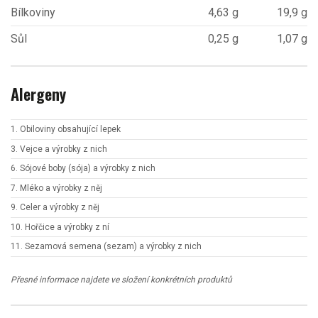
Bílkoviny
4,63 g
19,9 g
Sůl
0,25 g
1,07 g
Alergeny
1. Obiloviny obsahující lepek
3. Vejce a výrobky z nich
6. Sójové boby (sója) a výrobky z nich
7. Mléko a výrobky z něj
9. Celer a výrobky z něj
10. Hořčice a výrobky z ní
11. Sezamová semena (sezam) a výrobky z nich
Přesné informace najdete ve složení konkrétních produktů