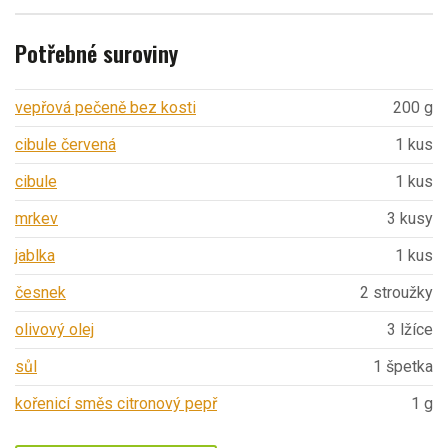
Potřebné suroviny
vepřová pečeně bez kosti
200 g
cibule červená
1 kus
cibule
1 kus
mrkev
3 kusy
jablka
1 kus
česnek
2 stroužky
olivový olej
3 lžíce
sůl
1 špetka
kořenicí směs citronový pepř
1 g