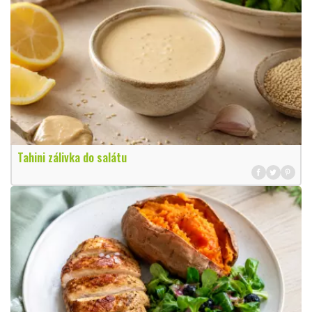
Tahini zálivka do salátu