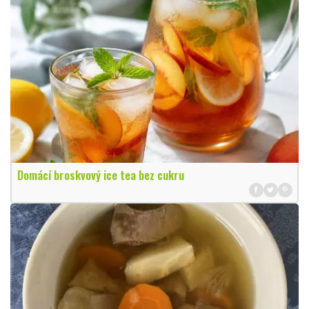
Domácí broskvový ice tea bez cukru