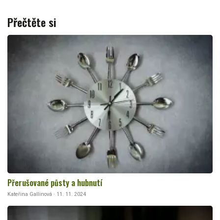
Přečtěte si
Přerušované půsty a hubnutí
Kateřina Gallinová · 11. 11. 2024