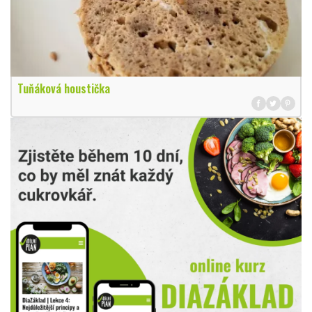
Tuňáková houstička