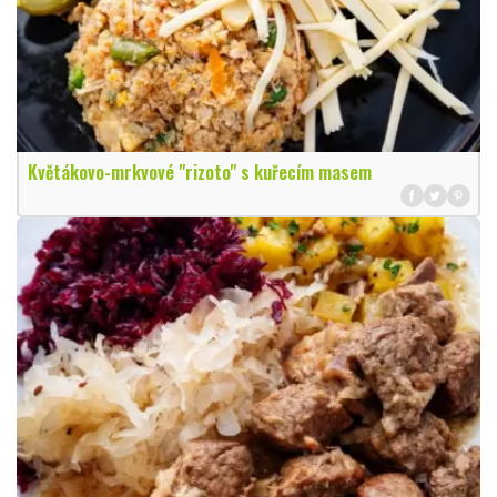
Květákovo-mrkvové "rizoto" s kuřecím masem