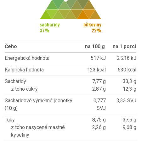
sacharidy
bílkoviny
37
%
22
%
Čeho
na 100 g
na 1 porci
Energetická hodnota
517 kJ
2 216 kJ
Kalorická hodnota
123 kcal
530 kcal
Sacharidy
7,77 g
33,3 g
z toho cukry
2,87 g
12,3 g
Sacharidové výměnné jednotky
0,777
3,33 SVJ
(10 g)
SVJ
Tuky
8,75 g
37,5 g
z toho nasycené mastné
2,26 g
9,68 g
kyseliny