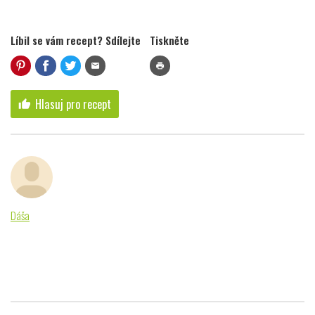
Líbil se vám recept? Sdílejte
Tiskněte
mail
print
Hlasuj pro recept
thumb_up
Dáša