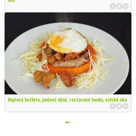
Vepřová kotleta, pečená dýně, restované houby, volské oko