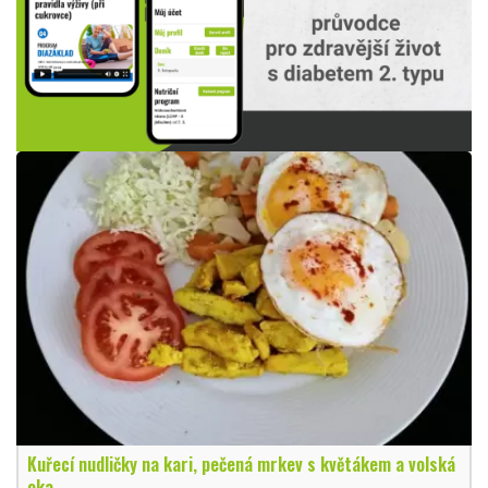
Kuřecí nudličky na kari, pečená mrkev s květákem a volská
oka