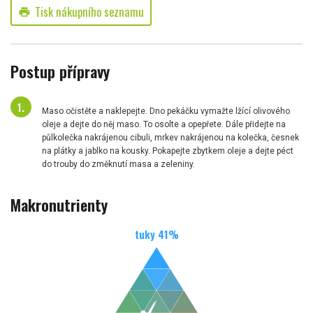
Tisk nákupního seznamu
print
Postup přípravy
Maso očistěte a naklepejte. Dno pekáčku vymažte lžící olivového
oleje a dejte do něj maso. To osolte a opepřete. Dále přidejte na
půlkolečka nakrájenou cibuli, mrkev nakrájenou na kolečka, česnek
na plátky a jablko na kousky. Pokapejte zbytkem oleje a dejte péct
do trouby do změknutí masa a zeleniny.
Makronutrienty
tuky
41
%