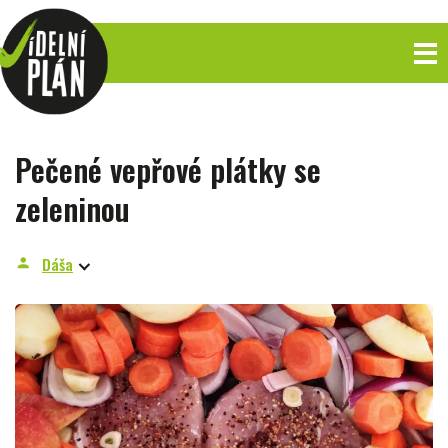
Pečené vepřové plátky se
zeleninou
Dáša
person