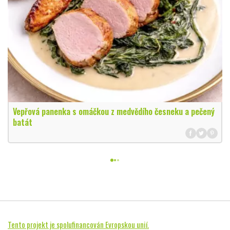
Vepřová panenka s omáčkou z medvědího česneku a pečený
batát
Tento projekt je spolufinancován Evropskou unií.