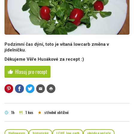
Podzimní čas dýní, toto je vítaná lowcarb změna v
jídelníčku.
Děkujeme Věře Husákové za recept :)
Hlasuj pro recept
thumb_up
mail
print
1h
1 kus
středně obtížné
schedule
restaurant
star
Halloween
historické
LCHF, low carb
obědy a večeře