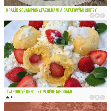
KRÁLÍK SE ŽAMPIONY,FAZOLKAMI A BATÁTOVÝMI CHIPSY
TVAROHOVÉ KNEDLÍKY PLNĚNÉ JAHODAMI
1×
thumb_up