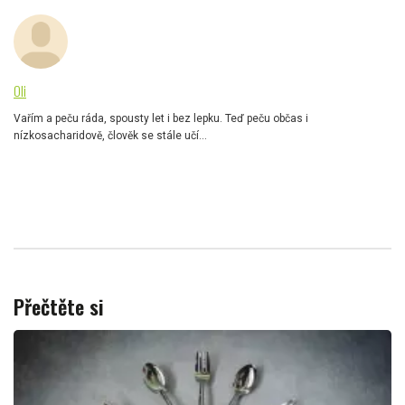
Oli
Vařím a peču ráda, spousty let i bez lepku. Teď peču občas i
nízkosacharidově, člověk se stále učí...
Přečtěte si