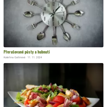
Přerušované půsty a hubnutí
Kateřina Gallinová · 11. 11. 2024