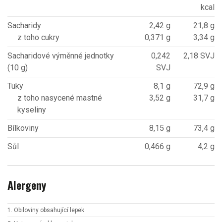
kcal
Sacharidy
2,42 g
21,8 g
z toho cukry
0,371 g
3,34 g
Sacharidové výměnné jednotky
0,242
2,18 SVJ
(10 g)
SVJ
Tuky
8,1 g
72,9 g
z toho nasycené mastné
3,52 g
31,7 g
kyseliny
Bílkoviny
8,15 g
73,4 g
Sůl
0,466 g
4,2 g
Alergeny
1. Obiloviny obsahující lepek