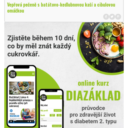
Vepřová pečeně s batátovo-kedlubnovou kaší a cibulovou
omáčkou