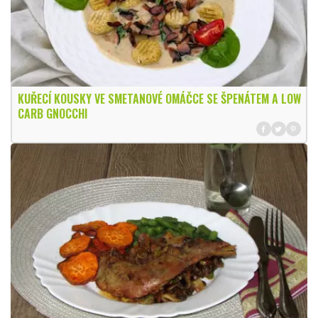
KUŘECÍ KOUSKY VE SMETANOVÉ OMÁČCE SE ŠPENÁTEM A LOW
CARB GNOCCHI