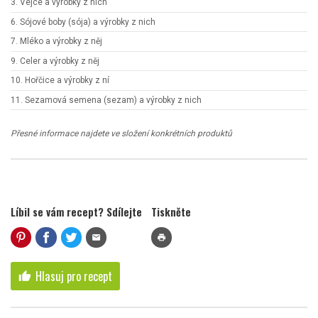
3. Vejce a výrobky z nich
6. Sójové boby (sója) a výrobky z nich
7. Mléko a výrobky z něj
9. Celer a výrobky z něj
10. Hořčice a výrobky z ní
11. Sezamová semena (sezam) a výrobky z nich
Přesné informace najdete ve složení konkrétních produktů
Líbil se vám recept? Sdílejte
Tiskněte
mail
print
Hlasuj pro recept
thumb_up