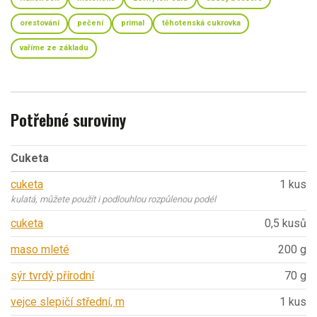
orestování
pečení
primal
těhotenská cukrovka
vaříme ze základu
Potřebné suroviny
Cuketa
cuketa
1 kus
kulatá, můžete použít i podlouhlou rozpůlenou podél
cuketa
0,5 kusů
maso mleté
200 g
sýr tvrdý přírodní
70 g
vejce slepičí střední, m
1 kus