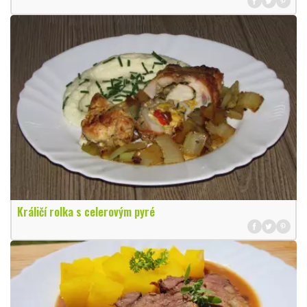
Králičí rolka s celerovým pyré