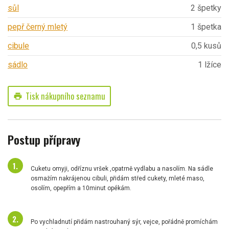
sůl
2 špetky
pepř černý mletý
1 špetka
cibule
0,5 kusů
sádlo
1 lžíce
Tisk nákupního seznamu
print
Postup přípravy
Cuketu omyji, odříznu vršek ,opatrně vydlabu a nasolím. Na sádle
osmažím nakrájenou cibuli, přidám střed cukety, mleté maso,
osolím, opepřím a 10minut opékám.
Po vychladnutí přidám nastrouhaný sýr, vejce, pořádně promíchám