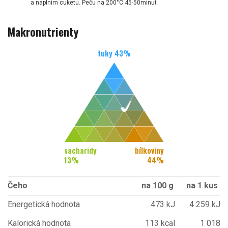
a naplním cuketu. Peču na 200°C 45-50minut
Makronutrienty
tuky
43
%
sacharidy
bílkoviny
13
%
44
%
Čeho
na 100 g
na 1 kus
Energetická hodnota
473 kJ
4 259 kJ
Kalorická hodnota
113 kcal
1 018