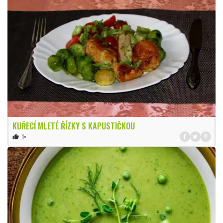
KUŘECÍ MLETÉ ŘÍZKY S KAPUSTIČKOU
1×
thumb_up