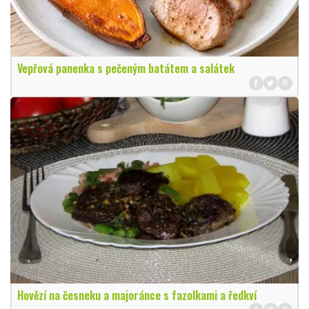
Vepřová panenka s pečeným batátem a salátek
Hovězí na česneku a majoránce s fazolkami a ředkví