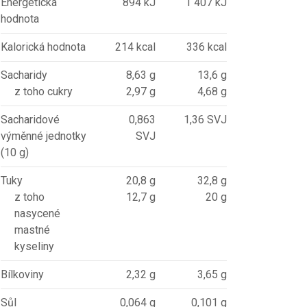
Energetická
894 kJ
1 407 kJ
hodnota
Kalorická hodnota
214 kcal
336 kcal
Sacharidy
8,63 g
13,6 g
z toho cukry
2,97 g
4,68 g
Sacharidové
0,863
1,36 SVJ
výměnné jednotky
SVJ
(10 g)
Tuky
20,8 g
32,8 g
z toho
12,7 g
20 g
nasycené
mastné
kyseliny
Bílkoviny
2,32 g
3,65 g
Sůl
0,064 g
0,101 g