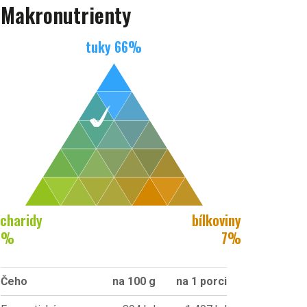
Makronutrienty
tuky
66
%
charidy
bílkoviny
7
%
7
%
Čeho
na 100 g
na 1 porci