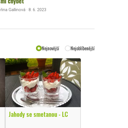
mí chybět
řina Gallinová · 8. 6. 2023
Nejnovější
Nejoblíbenější
Jahody se smetanou - LC