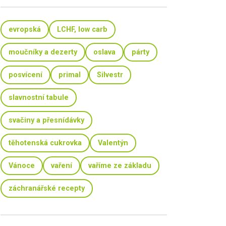
evropská
LCHF, low carb
moučníky a dezerty
oslava
párty
posvícení
primal
Silvestr
slavnostní tabule
svačiny a přesnídávky
těhotenská cukrovka
Valentýn
Vánoce
vaření
vaříme ze základu
záchranářské recepty