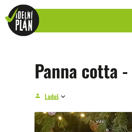
Panna cotta -
Laduš
person