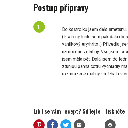
Postup přípravy
Do kastrolku jsem dala smetanu, e
(Prázdný lusk jsem pak dala do s
vanilkový erythritol.) Přivedla j
namočené želatiny. Vše jsem prom
jsem měla pět. Dala jsem do ledni
ztuhlou panna cottu vychladlý mal
rozmrazené maliny smíchala s ery
Líbil se vám recept? Sdílejte
Tiskněte
mail
print