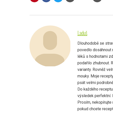
Laduš
Dlouhodobě se strav
povedlo dosáhnout r
léků s hodnotami zd
podařilo zhubnout. 
varianty. Rovněž vel
mouky. Moje recepty
psát velmi podrobně,
Do každého receptu 
výsledek perfektní.
Prosím, nekopírujte 
pokud chcete recept 