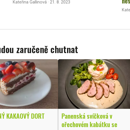
nes
Kateřina Gallinová · 21. 8. 2023
Kate
budou zaručeně chutnat
NÝ KAKAOVÝ DORT
Panenská svíčková v
ořechovém kabátku se