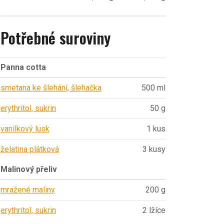
Potřebné suroviny
Panna cotta
smetana ke šlehání, šlehačka
500 ml
erythritol, sukrin
50 g
vanilkový lusk
1 kus
želatina plátková
3 kusy
Malinový přeliv
mražené maliny
200 g
erythritol, sukrin
2 lžíce