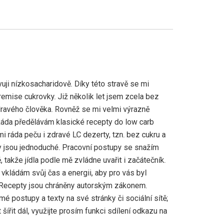
uji nízkosacharidově. Díky této stravě se mi
emise cukrovky. Již několik let jsem zcela bez
ravého člověka. Rovněž se mi velmi výrazně
Ráda předělávám klasické recepty do low carb
mi ráda peču i zdravé LC dezerty, tzn. bez cukru a
 jsou jednoduché. Pracovní postupy se snažím
 takže jídla podle mě zvládne uvařit i začátečník.
vkládám svůj čas a energii, aby pro vás byl
 Recepty jsou chráněny autorským zákonem.
mé postupy a texty na své stránky či sociální sítě;
šířit dál, využijte prosím funkci sdílení odkazu na