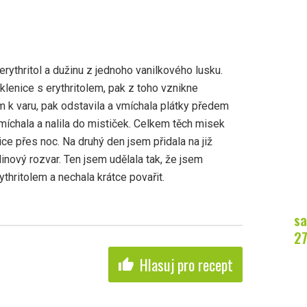
rythritol a dužinu z jednoho vanilkového lusku.
klenice s erythritolem, pak z toho vznikne
sem k varu, pak odstavila a vmíchala plátky předem
íchala a nalila do mističek. Celkem těch misek
ce přes noc. Na druhý den jsem přidala na již
inový rozvar. Ten jsem udělala tak, že jsem
thritolem a nechala krátce povařit.
sa
2
Hlasuj pro recept
thumb_up