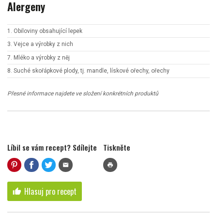
Alergeny
1. Obiloviny obsahující lepek
3. Vejce a výrobky z nich
7. Mléko a výrobky z něj
8. Suché skořápkové plody, tj. mandle, lískové ořechy, ořechy
Přesné informace najdete ve složení konkrétních produktů
Líbil se vám recept? Sdílejte
Tiskněte
mail
print
Hlasuj pro recept
thumb_up