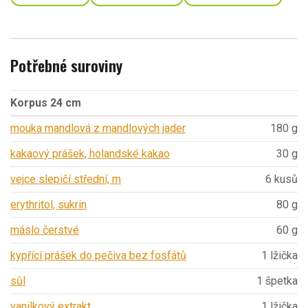
Potřebné suroviny
Korpus 24 cm
mouka mandlová z mandlových jader
180 g
kakaový prášek, holandské kakao
30 g
vejce slepičí střední, m
6 kusů
erythritol, sukrin
80 g
máslo čerstvé
60 g
kypřící prášek do pečiva bez fosfátů
1 lžička
sůl
1 špetka
vanilkový extrakt
1 lžička