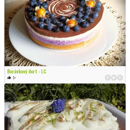
Borůvkový dort - LC
3×
thumb_up