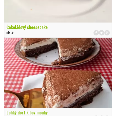
Čokoládový cheesecake
3×
thumb_up
Lehký dortík bez mouky