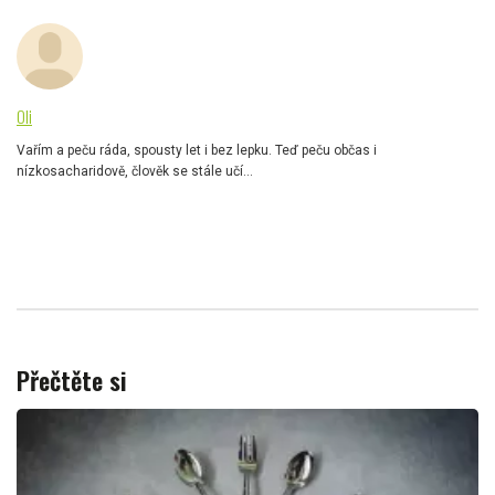
Oli
Vařím a peču ráda, spousty let i bez lepku. Teď peču občas i
nízkosacharidově, člověk se stále učí...
Přečtěte si