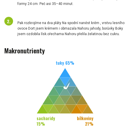
formy 24 cm. Peč asi 35–40 minut.
Pak rozkrojíme na dva pláty Na spodní nanést krém , vrstvu lesního
ovoce Dort jsem krémem i obmazala Nahoru jahody, borůvky Boky
jsem ozdobila lísk.ořechama Nahoru přelila želatinou bez cukru.
Makronutrienty
tuky
65
%
sacharidy
bílkoviny
15
%
21
%