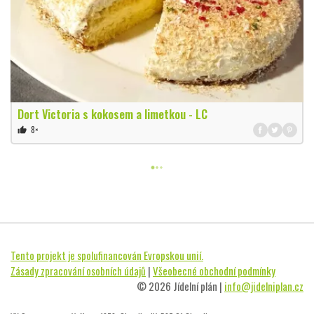
Dort Victoria s kokosem a limetkou - LC
8×
thumb_up
Tento projekt je spolufinancován Evropskou unií.
Zásady zpracování osobních údajů
|
Všeobecné obchodní podmínky
© 2026 Jídelní plán |
info@jidelniplan.cz