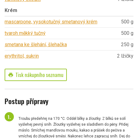
Krém
mascarpone, vysokotučný smetanový krém
500 g
tvaroh měkký tučný
500 g
smetana ke šlehání, šlehačka
250 g
erythritol, sukrin
2 lžičky
Tisk nákupního seznamu
print
Postup přípravy
Troubu předehřej na 170 °C. Odděl bílky a žloutky. Z bílků se solí
vyšlehej pevný sníh. Žloutky vyšlehej se sladidlem do pěny. Přidej
máslo. Smíchej mandlovou mouku, kakao a prášek do pečiva a
vmíchej do žloutkové směsi. Nakonec lehce zapracuj sníh. Dej do