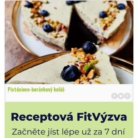
Pistáciovo-borůvkový koláč