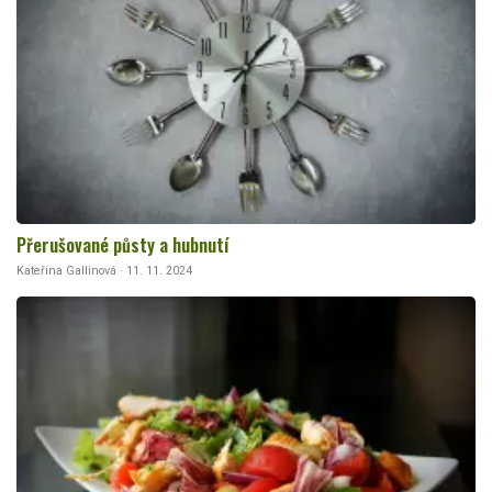
Přerušované půsty a hubnutí
Kateřina Gallinová · 11. 11. 2024