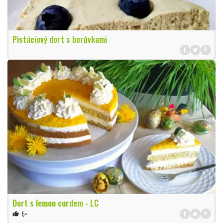
Pistáciový dort s borůvkami
Dort s lemon curdem - LC
5×
thumb_up