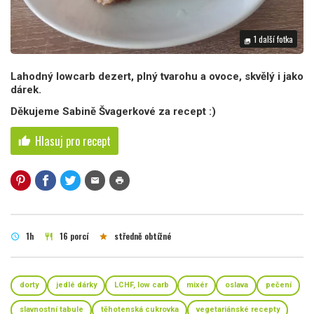
1 další fotka
photo_library
Lahodný lowcarb dezert, plný tvarohu a ovoce, skvělý i jako
dárek.
Děkujeme Sabině Švagerkové za recept :)
Hlasuj pro recept
thumb_up
mail
print
1h
16 porcí
středně obtížné
schedule
restaurant
star
dorty
jedlé dárky
LCHF, low carb
mixér
oslava
pečení
slavnostní tabule
těhotenská cukrovka
vegetariánské recepty