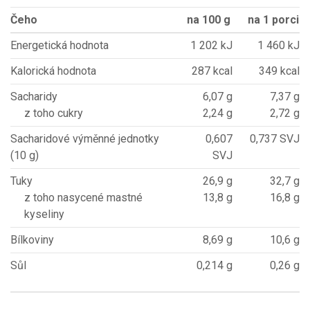
Čeho
na 100 g
na 1 porci
Energetická hodnota
1 202 kJ
1 460 kJ
Kalorická hodnota
287 kcal
349 kcal
Sacharidy
6,07 g
7,37 g
z toho cukry
2,24 g
2,72 g
Sacharidové výměnné jednotky
0,607
0,737 SVJ
(10 g)
SVJ
Tuky
26,9 g
32,7 g
z toho nasycené mastné
13,8 g
16,8 g
kyseliny
Bílkoviny
8,69 g
10,6 g
Sůl
0,214 g
0,26 g