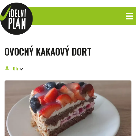
OVOCNÝ KAKAOVÝ DORT
Oli
person