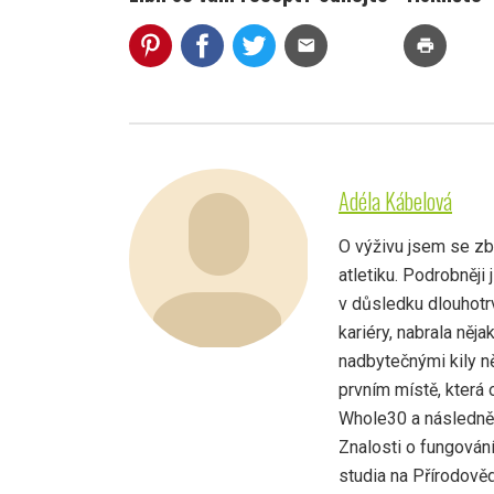
mail
print
Adéla Kábelová
O výživu jsem se zbě
atletiku. Podrobněji
v důsledku dlouhotrv
kariéry, nabrala něja
nadbytečnými kily ně
prvním místě, která
Whole30 a následně 
Znalosti o fungován
studia na Přírodově