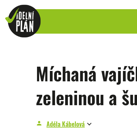
Míchaná vajíč
zeleninou a š
Adéla Kábelová
person