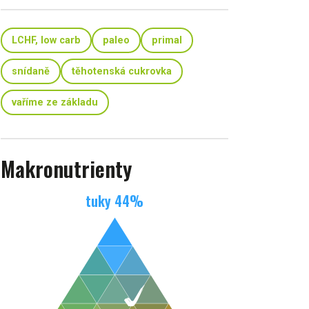
LCHF, low carb
paleo
primal
snídaně
těhotenská cukrovka
vaříme ze základu
Makronutrienty
tuky
44
%