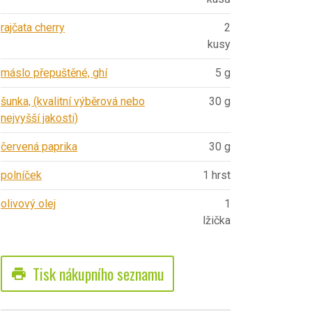
rajčata cherry
2
kusy
máslo přepuštěné, ghí
5 g
šunka, (kvalitní výběrová nebo
30 g
nejvyšší jakosti)
červená paprika
30 g
polníček
1 hrst
olivový olej
1
lžička
Tisk nákupního seznamu
print