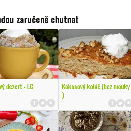
budou zaručeně chutnat
ý dezert - LC
Kokosový koláč (bez mouky
)