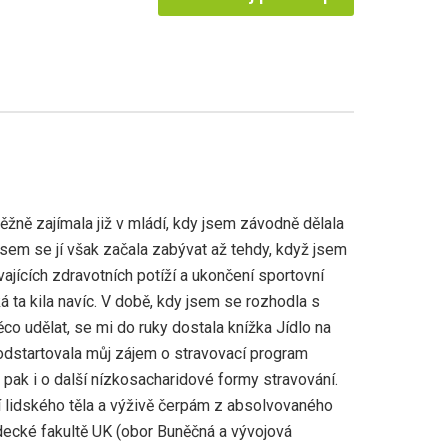
žně zajímala již v mládí, kdy jsem závodně dělala
 jsem se jí však začala zabývat až tehdy, když jsem
ajících zdravotních potíží a ukončení sportovní
ká ta kila navíc. V době, kdy jsem se rozhodla s
co udělat, se mi do ruky dostala knížka Jídlo na
 odstartovala můj zájem o stravovací program
pak i o další nízkosacharidové formy stravování.
í lidského těla a výživě čerpám z absolvovaného
decké fakultě UK (obor Buněčná a vývojová