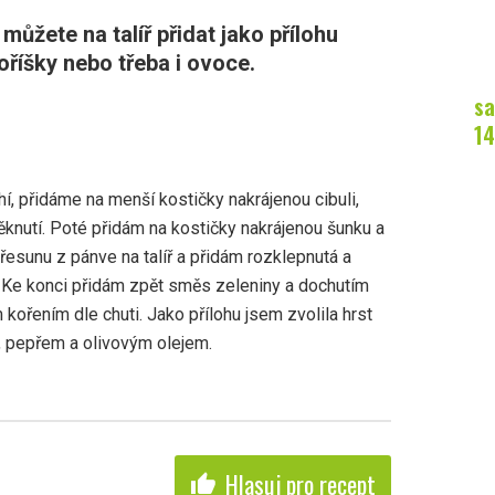
můžete na talíř přidat jako přílohu
oříšky nebo třeba i ovoce.
sa
14
í, přidáme na menší kostičky nakrájenou cibuli,
ěknutí. Poté přidám na kostičky nakrájenou šunku a
esunu z pánve na talíř a přidám rozklepnutá a
. Ke konci přidám zpět směs zeleniny a dochutím
 kořením dle chuti. Jako přílohu jsem zvolila hrst
lí, pepřem a olivovým olejem.
Hlasuj pro recept
thumb_up