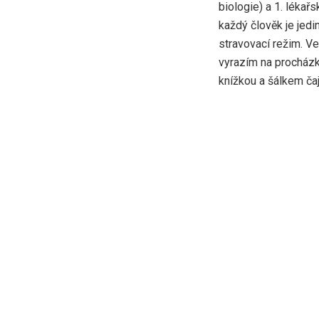
biologie) a 1. lékařs
každý člověk je jed
stravovací režim. V
vyrazím na procházk
knížkou a šálkem čaj