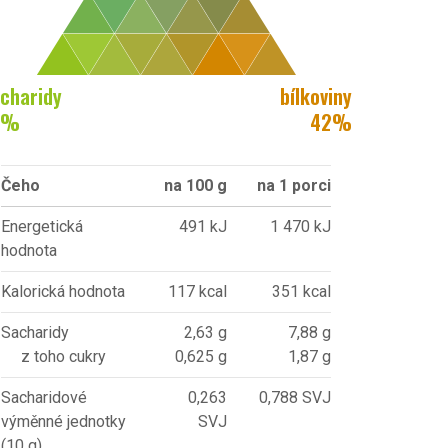
charidy
bílkoviny
%
42
%
Čeho
na 100 g
na 1 porci
Energetická
491 kJ
1 470 kJ
hodnota
Kalorická hodnota
117 kcal
351 kcal
Sacharidy
2,63 g
7,88 g
z toho cukry
0,625 g
1,87 g
Sacharidové
0,263
0,788 SVJ
výměnné jednotky
SVJ
(10 g)