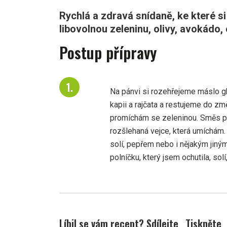
Rychlá a zdravá snídaně, ke které si 
libovolnou zeleninu, olivy, avokádo, 
Postup přípravy
Na pánvi si rozehřejeme máslo gh
kapii a rajčata a restujeme do zm
promíchám se zeleninou. Směs př
rozšlehaná vejce, která umíchám
solí, pepřem nebo i nějakým jiným
polníčku, který jsem ochutila, so
Líbil se vám recept? Sdílejte
Tiskněte