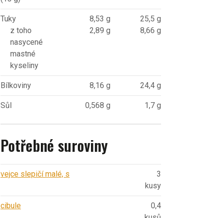
Tuky
8,53 g
25,5 g
z toho
2,89 g
8,66 g
nasycené
mastné
kyseliny
Bílkoviny
8,16 g
24,4 g
Sůl
0,568 g
1,7 g
Potřebné suroviny
vejce slepičí malé, s
3
kusy
cibule
0,4
kusů