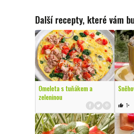
Další recepty, které vám 
Omeleta s tuňákem a
Sněhov
zeleninou
1×
thumb_up