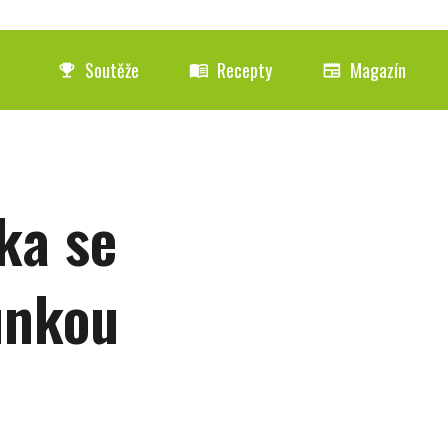
Soutěže
Recepty
Magazín
emoji_events
menu_book
newspaper
ka se
unkou