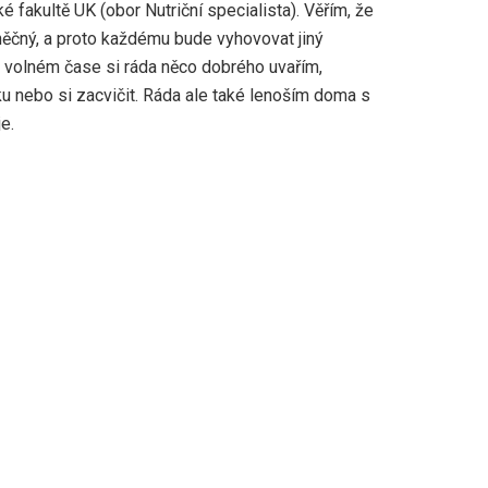
ké fakultě UK (obor Nutriční specialista). Věřím, že
iněčný, a proto každému bude vyhovovat jiný
e volném čase si ráda něco dobrého uvařím,
u nebo si zacvičit. Ráda ale také lenoším doma s
e.