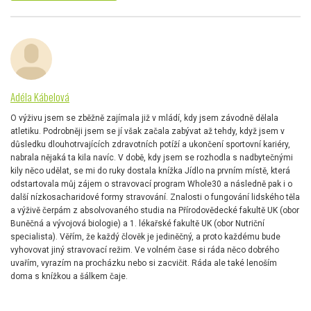
Adéla Kábelová
O výživu jsem se zběžně zajímala již v mládí, kdy jsem závodně dělala
atletiku. Podrobněji jsem se jí však začala zabývat až tehdy, když jsem v
důsledku dlouhotrvajících zdravotních potíží a ukončení sportovní kariéry,
nabrala nějaká ta kila navíc. V době, kdy jsem se rozhodla s nadbytečnými
kily něco udělat, se mi do ruky dostala knížka Jídlo na prvním místě, která
odstartovala můj zájem o stravovací program Whole30 a následně pak i o
další nízkosacharidové formy stravování. Znalosti o fungování lidského těla
a výživě čerpám z absolvovaného studia na Přírodovědecké fakultě UK (obor
Buněčná a vývojová biologie) a 1. lékařské fakultě UK (obor Nutriční
specialista). Věřím, že každý člověk je jediněčný, a proto každému bude
vyhovovat jiný stravovací režim. Ve volném čase si ráda něco dobrého
uvařím, vyrazím na procházku nebo si zacvičit. Ráda ale také lenoším
doma s knížkou a šálkem čaje.