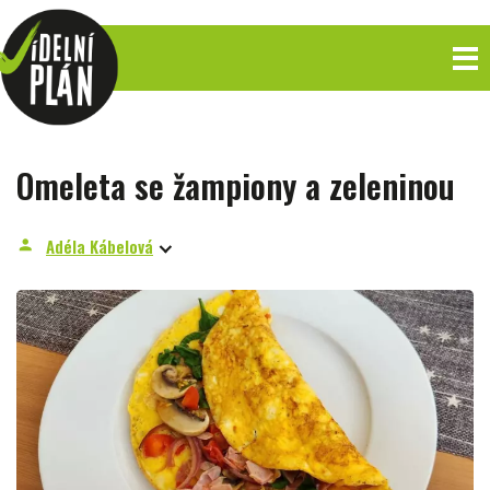
Omeleta se žampiony a zeleninou
Adéla Kábelová
person