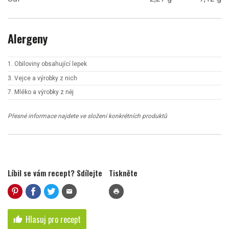
Alergeny
1. Obiloviny obsahující lepek
3. Vejce a výrobky z nich
7. Mléko a výrobky z něj
Přesné informace najdete ve složení konkrétních produktů
Líbil se vám recept? Sdílejte
Tiskněte
mail
print
Hlasuj pro recept
thumb_up