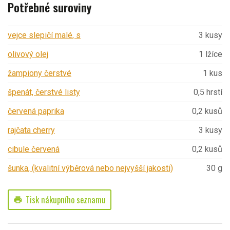
Potřebné suroviny
vejce slepičí malé, s
3 kusy
olivový olej
1 lžíce
žampiony čerstvé
1 kus
špenát, čerstvé listy
0,5 hrstí
červená paprika
0,2 kusů
rajčata cherry
3 kusy
cibule červená
0,2 kusů
šunka, (kvalitní výběrová nebo nejvyšší jakosti)
30 g
Tisk nákupního seznamu
print