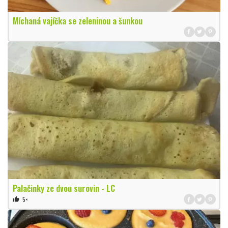
Míchaná vajíčka se zeleninou a šunkou
Palačinky ze dvou surovin - LC
5×
thumb_up