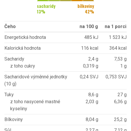
sacharidy
bílkoviny
13
%
42
%
Čeho
na 100 g
na 1 porci
Energetická hodnota
485 kJ
1 523 kJ
Kalorická hodnota
116 kcal
364 kcal
Sacharidy
2,4 g
7,53 g
z toho cukry
0,319 g
1 g
Sacharidové výměnné jednotky
0,24 SVJ
0,753 SVJ
(10 g)
Tuky
8,6 g
27 g
z toho nasycené mastné
2,03 g
6,36 g
kyseliny
Bílkoviny
8,04 g
25,2 g
Sůl
2,27 g
7,12 g