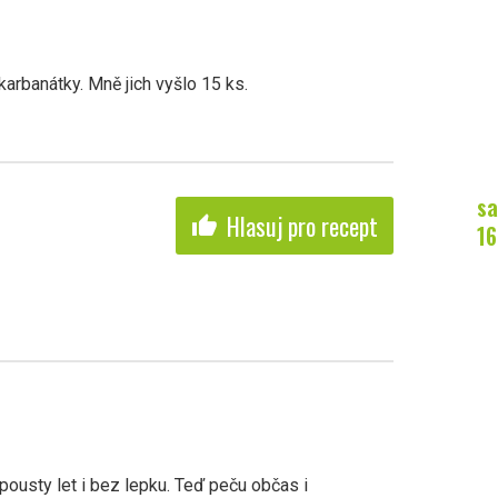
arbanátky. Mně jich vyšlo 15 ks.
sa
Hlasuj pro recept
thumb_up
16
pousty let i bez lepku. Teď peču občas i