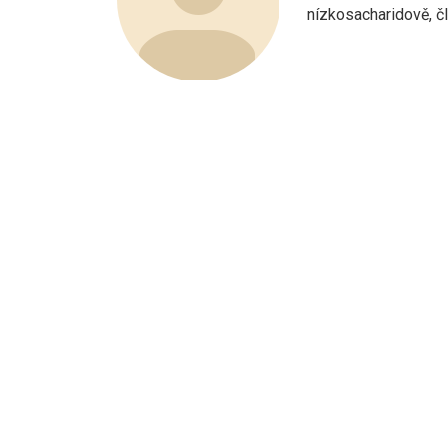
nízkosacharidově, člo