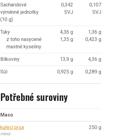
Sacharidové
0,342
0,107
výměnné jednotky
SVJ
SVJ
(10 g)
Tuky
4,36 g
1,36 g
z toho nasycené
1,35 g
0,423 g
mastné kyseliny
Bílkoviny
13,9 g
4,36 g
Sůl
0,925 g
0,289 g
Potřebné suroviny
Maso
kuřecí prsa
250 g
mletá