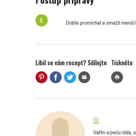
Dobře promíchat a smažit menší k
Líbil se vám recept? Sdílejte
Tiskněte
mail
print
Oli
Vařím a peču ráda, s