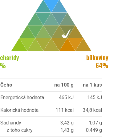
charidy
bílkoviny
%
64
%
Čeho
na 100 g
na 1 kus
Energetická hodnota
465 kJ
145 kJ
Kalorická hodnota
111 kcal
34,8 kcal
Sacharidy
3,42 g
1,07 g
z toho cukry
1,43 g
0,449 g