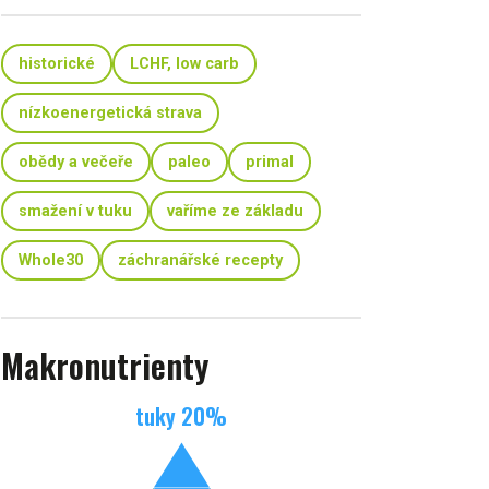
historické
LCHF, low carb
nízkoenergetická strava
obědy a večeře
paleo
primal
smažení v tuku
vaříme ze základu
Whole30
záchranářské recepty
Makronutrienty
tuky
20
%