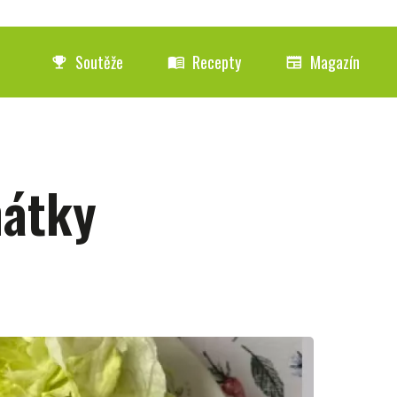
Soutěže
Recepty
Magazín
emoji_events
menu_book
newspaper
nátky