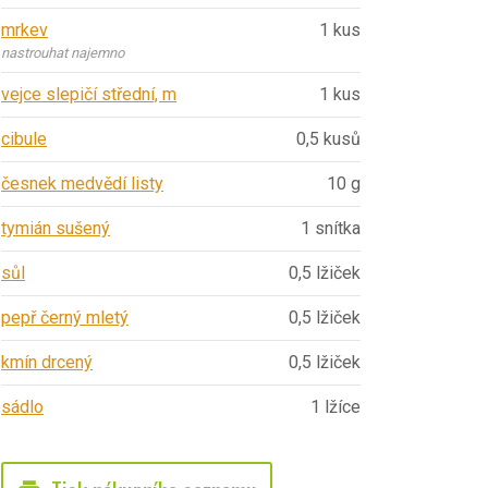
mrkev
1 kus
nastrouhat najemno
vejce slepičí střední, m
1 kus
cibule
0,5 kusů
česnek medvědí listy
10 g
tymián sušený
1 snítka
sůl
0,5 lžiček
pepř černý mletý
0,5 lžiček
kmín drcený
0,5 lžiček
sádlo
1 lžíce