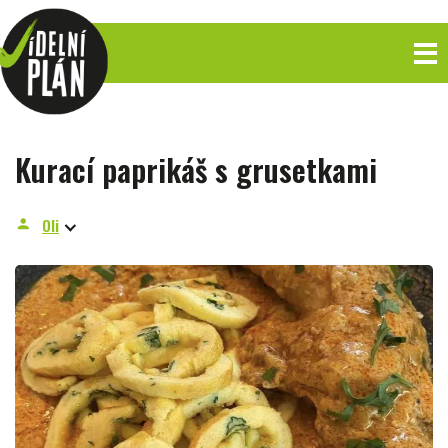
Kurací paprikáš s grusetkami
Oli
person