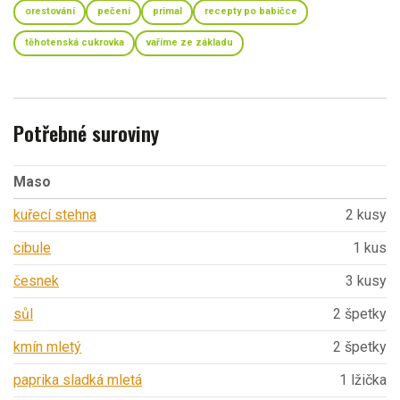
orestování
pečení
primal
recepty po babičce
těhotenská cukrovka
vaříme ze základu
Potřebné suroviny
Maso
kuřecí stehna
2 kusy
cibule
1 kus
česnek
3 kusy
sůl
2 špetky
kmín mletý
2 špetky
paprika sladká mletá
1 lžička