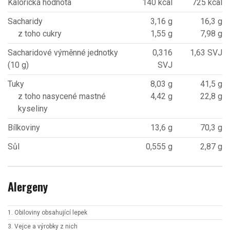
Kalorická hodnota
140 kcal
725 kcal
Sacharidy
3,16 g
16,3 g
z toho cukry
1,55 g
7,98 g
Sacharidové výměnné jednotky
0,316
1,63 SVJ
(10 g)
SVJ
Tuky
8,03 g
41,5 g
z toho nasycené mastné
4,42 g
22,8 g
kyseliny
Bílkoviny
13,6 g
70,3 g
Sůl
0,555 g
2,87 g
Alergeny
1. Obiloviny obsahující lepek
3. Vejce a výrobky z nich