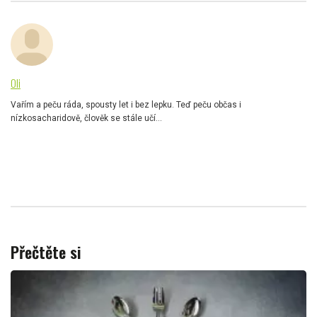
Oli
Vařím a peču ráda, spousty let i bez lepku. Teď peču občas i
nízkosacharidově, člověk se stále učí...
Přečtěte si