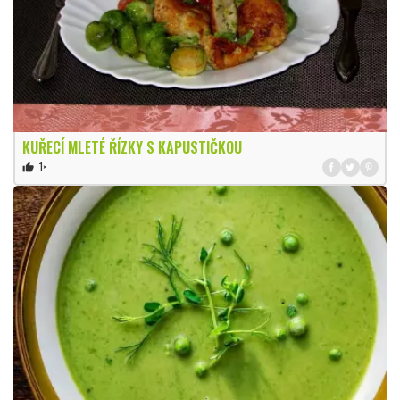
KUŘECÍ MLETÉ ŘÍZKY S KAPUSTIČKOU
1×
thumb_up