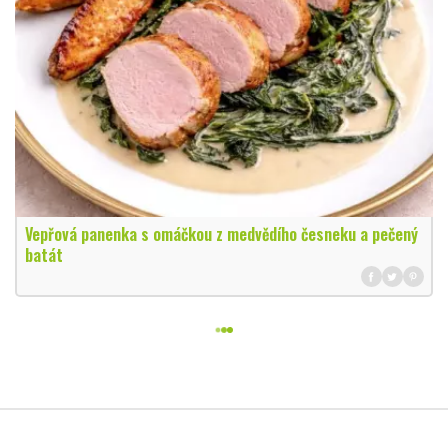
Vepřová panenka s omáčkou z medvědího česneku a pečený
batát