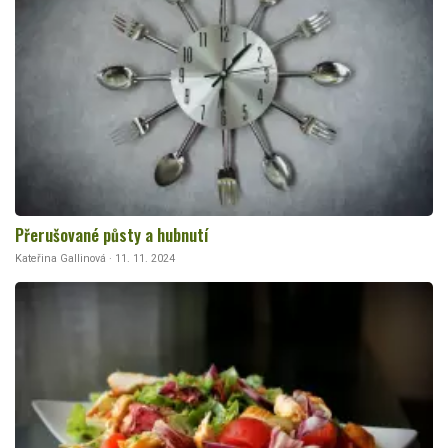
Přerušované půsty a hubnutí
Kateřina Gallinová · 11. 11. 2024