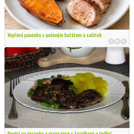
Vepřová panenka s pečeným batátem a salátek
Hovězí na česneku a majoránce s fazolkami a ředkví