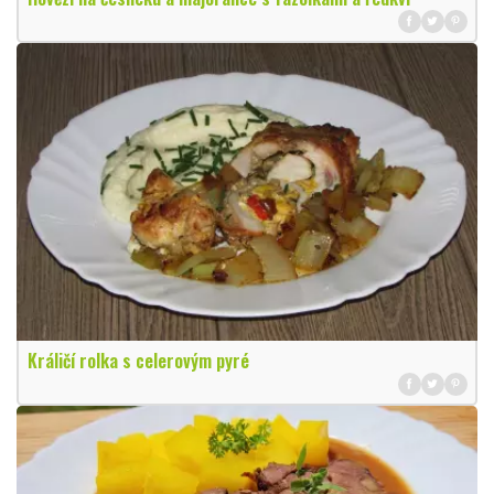
Králičí rolka s celerovým pyré