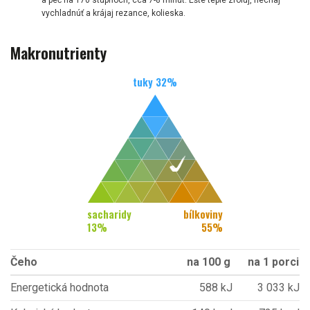
vychladnúť a krájaj rezance, kolieska.
Makronutrienty
tuky
32
%
sacharidy
bílkoviny
13
%
55
%
Čeho
na 100 g
na 1 porci
Energetická hodnota
588 kJ
3 033 kJ