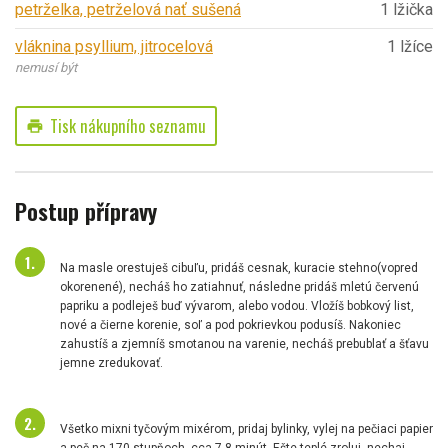
petrželka, petrželová nať sušená
1 lžička
vláknina psyllium, jitrocelová
1 lžíce
nemusí být
Tisk nákupního seznamu
print
Postup přípravy
Na masle orestuješ cibuľu, pridáš cesnak, kuracie stehno(vopred
okorenené), necháš ho zatiahnuť, následne pridáš mletú červenú
papriku a podleješ buď vývarom, alebo vodou. Vložíš bobkový list,
nové a čierne korenie, soľ a pod pokrievkou podusíš. Nakoniec
zahustíš a zjemníš smotanou na varenie, necháš prebublať a šťavu
jemne zredukovať.
Všetko mixni tyčovým mixérom, pridaj bylinky, vylej na pečiaci papier
a peč na 170 stupňoch, cca 7-8 minút. Ešte teplé zroluj, nechaj