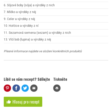
6. Sójové boby (sója) a výrobky z nich
7. Mléko a výrobky z něj
9. Celer a výrobky z něj
10. Hořčice a výrobky z ní
11. Sezamová semena (sezam) a výrobky z nich
13. Vlčí bob (lupina) a výrobky z něj
Přesné informace najdete ve složení konkrétních produktů
Líbil se vám recept? Sdílejte
Tiskněte
mail
print
Hlasuj pro recept
thumb_up