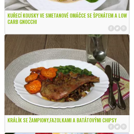
KUŘECÍ KOUSKY VE SMETANOVÉ OMÁČCE SE ŠPENÁTEM A LOW
CARB GNOCCHI
KRÁLÍK SE ŽAMPIONY,FAZOLKAMI A BATÁTOVÝMI CHIPSY