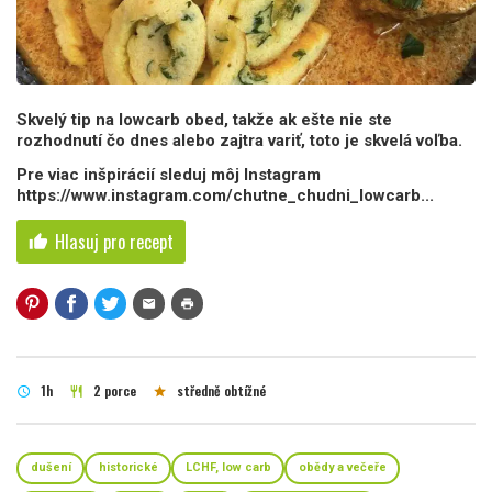
Skvelý tip na lowcarb obed, takže ak ešte nie ste
rozhodnutí čo dnes alebo zajtra variť, toto je skvelá voľba.
Pre viac inšpirácií sleduj môj Instagram
https://www.instagram.com/chutne_chudni_lowcarb...
Hlasuj pro recept
thumb_up
mail
print
1h
2 porce
středně obtížné
schedule
restaurant
star
dušení
historické
LCHF, low carb
obědy a večeře