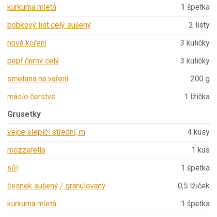
kurkuma mletá
1 špetka
bobkový list celý sušený
2 listy
nové koření
3 kuličky
pepř černý celý
3 kuličky
smetana na vaření
200 g
máslo čerstvé
1 lžička
Grusetky
vejce slepičí střední, m
4 kusy
mozzarella
1 kus
sůl
1 špetka
česnek sušený / granulovaný
0,5 lžiček
kurkuma mletá
1 špetka